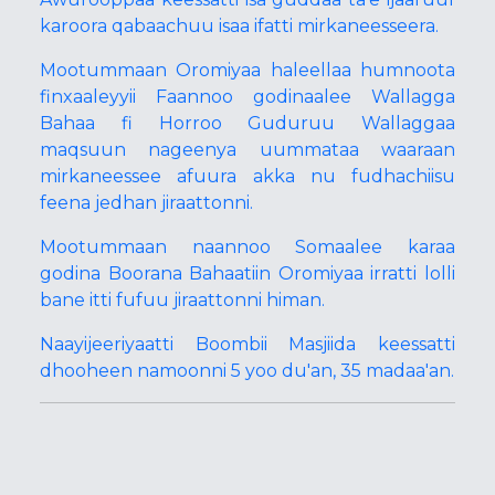
karoora qabaachuu isaa ifatti mirkaneesseera.
Mootummaan Oromiyaa haleellaa humnoota
finxaaleyyii Faannoo godinaalee Wallagga
Bahaa fi Horroo Guduruu Wallaggaa
maqsuun nageenya uummataa waaraan
mirkaneessee afuura akka nu fudhachiisu
feena jedhan jiraattonni.
Mootummaan naannoo Somaalee karaa
godina Boorana Bahaatiin Oromiyaa irratti lolli
bane itti fufuu jiraattonni himan.
Naayijeeriyaatti Boombii Masjiida keessatti
dhooheen namoonni 5 yoo du'an, 35 madaa'an.