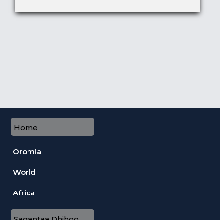
Home
Oromia
World
Africa
Sagantaa Dhihoo