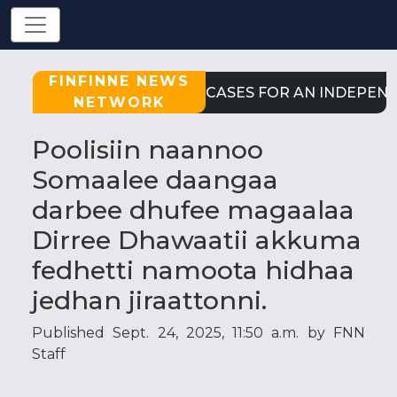
FINFINNE NEWS
STRONG CASES FOR AN INDEPENDE
NETWORK
Poolisiin naannoo
Somaalee daangaa
darbee dhufee magaalaa
Dirree Dhawaatii akkuma
fedhetti namoota hidhaa
jedhan jiraattonni.
Published Sept. 24, 2025, 11:50 a.m. by FNN
Staff