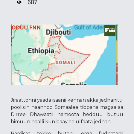
687
Jiraattonni yaada isaanii kennan akka jedhanitti,
poolisiin naannoo Somaalee tibbana magaalaa
Dirree Dhawaatii namoota hedduu butuu
himuun haalli kun baay'ee ulfaata jedhan.
Barsiisaa tokko butanii erga fudhatanii