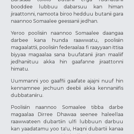
booddee lubbuu dabarsuu kan himan
jiraattonni, namoota biroo hedduu butanii gara
naannoo Somaalee geessanii jedhan.
Yeroo poolisiin naannoo Somaalee daangaa
darbee kana hunda raawwatu, poolisiin
magaalattii, poolisiin federaalaa fi raayyaan ittisa
biyyaa magaalaa sana buufatanii jiran maaliif
jedhaniituu akka hin gaafanne jiraattonni
himatu.
Uummanni yoo gaaffii gaafate ajajni nuuf hin
kennamnee jechuun deebii akka kennaniifis
dubbataniiru.
Poolisiin naannoo Somaalee tibba darbe
magaalaa Dirree Dhawaa seenee haleellaa
raawwateen dubartiin ulfi lubbuun darbuu
kan yaadatamu yoo ta'u, Haqni dubartii kanaa