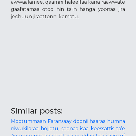
awwaalamee, qaamni haleellaa kana raawwate
gaafatamaa otoo hin ta'in hanga yoonaa jira
jechuun jiraattonni komatu.
Similar posts:
Mootummaan Faransaay doonii haaraa humna
niwukilaraa hojjetu, seenaa isaa keessattis ta’e
Awurooppaa keessatti isa guddaa ta’e ijaaruuf