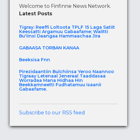
Welcome to Finfinne News Network.
Latest Posts
Tigray: Reeffi Loltoota TPLF 15 Laga Satiit
Keessatti Argamuu Gabaafame; Walitti
Bu'iinsi Daangaa Hammaachaa Jira
GABAASA TORBAN KANAA
Beeksisa Fnn
Pirezidaantiin Bulchiinsa Yeroo Naannoo
Tigraay Letenaal Jeneraal Taaddasaa
Worradaa Mana Hidhaa Hin
Beekkamneetti Fudhatamuu isaanii
Gabaafame.
Subscribe to our RSS feed