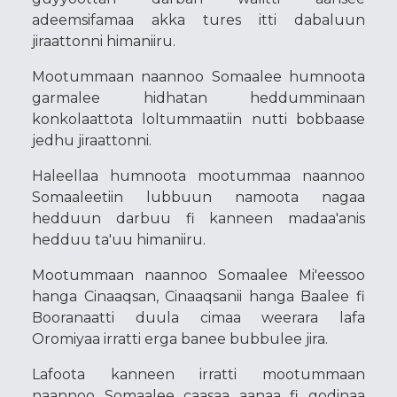
adeemsifamaa akka tures itti dabaluun
jiraattonni himaniiru.
Mootummaan naannoo Somaalee humnoota
garmalee hidhatan heddumminaan
konkolaattota loltummaatiin nutti bobbaase
jedhu jiraattonni.
Haleellaa humnoota mootummaa naannoo
Somaaleetiin lubbuun namoota nagaa
hedduun darbuu fi kanneen madaa'anis
hedduu ta'uu himaniiru.
Mootummaan naannoo Somaalee Mi'eessoo
hanga Cinaaqsan, Cinaaqsanii hanga Baalee fi
Booranaatti duula cimaa weerara lafa
Oromiyaa irratti erga banee bubbulee jira.
Lafoota kanneen irratti mootummaan
naannoo Somaalee caasaa aanaa fi godinaa