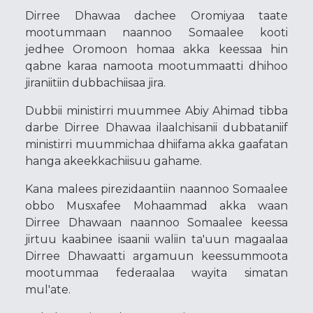
Dirree Dhawaa dachee Oromiyaa taate
mootummaan naannoo Somaalee kooti
jedhee Oromoon homaa akka keessaa hin
qabne karaa namoota mootummaatti dhihoo
jiraniitiin dubbachiisaa jira.
Dubbii ministirri muummee Abiy Ahimad tibba
darbe Dirree Dhawaa ilaalchisanii dubbataniif
ministirri muummichaa dhiifama akka gaafatan
hanga akeekkachiisuu gahame.
Kana malees pirezidaantiin naannoo Somaalee
obbo Musxafee Mohaammad akka waan
Dirree Dhawaan naannoo Somaalee keessa
jirtuu kaabinee isaanii waliin ta'uun magaalaa
Dirree Dhawaatti argamuun keessummoota
mootummaa federaalaa wayita simatan
mul'ate.