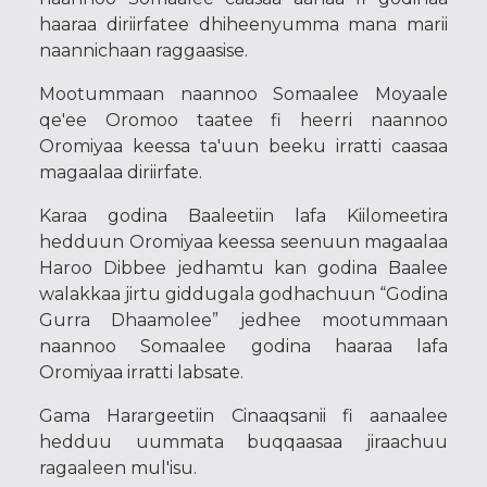
haaraa diriirfatee dhiheenyumma mana marii
naannichaan raggaasise.
Mootummaan naannoo Somaalee Moyaale
qe'ee Oromoo taatee fi heerri naannoo
Oromiyaa keessa ta'uun beeku irratti caasaa
magaalaa diriirfate.
Karaa godina Baaleetiin lafa Kiilomeetira
hedduun Oromiyaa keessa seenuun magaalaa
Haroo Dibbee jedhamtu kan godina Baalee
walakkaa jirtu giddugala godhachuun “Godina
Gurra Dhaamolee” jedhee mootummaan
naannoo Somaalee godina haaraa lafa
Oromiyaa irratti labsate.
Gama Harargeetiin Cinaaqsanii fi aanaalee
hedduu uummata buqqaasaa jiraachuu
ragaaleen mul'isu.