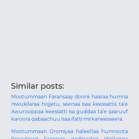
Similar posts:
Mootummaan Faransaay doonii haaraa humna
niwukilaraa hojjetu, seenaa isaa keessattis ta’e
Awurooppaa keessatti isa guddaa ta’e ijaaruuf
karoora qabaachuu isaa ifatti mirkaneesseera.
Mootummaan Oromiyaa haleellaa humnoota
finxaaleyyii Faannoo godinaalee Wallagga