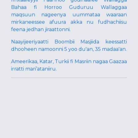
Bahaa fi Horroo Guduruu Wallaggaa
maqsuun nageenya uummataa waaraan
mirkaneessee afuura akka nu fudhachiisu
feena jedhan jiraattonni.
Naayijeeriyaatti Boombii Masjiida keessatti
dhooheen namoonni 5 yoo du'an, 35 madaa'an.
Ameerikaa, Katar, Turkii fi Masriin nagaa Gaazaa
irratti mari’ataniiru.