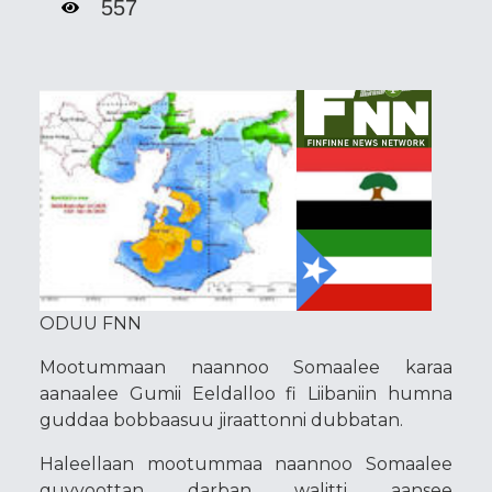
557
ODUU FNN
Mootummaan naannoo Somaalee karaa
aanaalee Gumii Eeldalloo fi Liibaniin humna
guddaa bobbaasuu jiraattonni dubbatan.
Haleellaan mootummaa naannoo Somaalee
guyyoottan darban walitti aansee