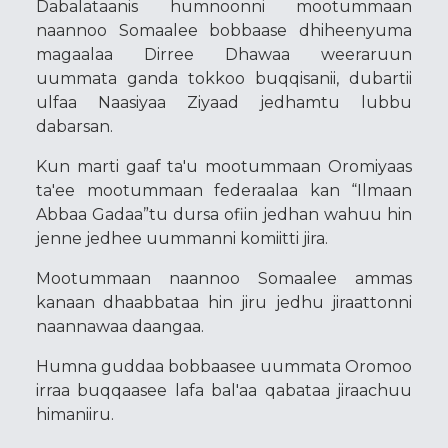
Dabalataanis humnoonni mootummaan
naannoo Somaalee bobbaase dhiheenyuma
magaalaa Dirree Dhawaa weeraruun
uummata ganda tokkoo buqqisanii, dubartii
ulfaa Naasiyaa Ziyaad jedhamtu lubbu
dabarsan.
Kun marti gaaf ta'u mootummaan Oromiyaas
ta'ee mootummaan federaalaa kan “Ilmaan
Abbaa Gadaa”tu dursa ofiin jedhan wahuu hin
jenne jedhee uummanni komiitti jira.
Mootummaan naannoo Somaalee ammas
kanaan dhaabbataa hin jiru jedhu jiraattonni
naannawaa daangaa.
Humna guddaa bobbaasee uummata Oromoo
irraa buqqaasee lafa bal'aa qabataa jiraachuu
himaniiru.