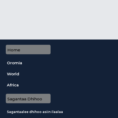
Home
Oromia
World
Africa
Sagantaa Dhihoo
Sagantaalee dhihoo asiin ilaalaa