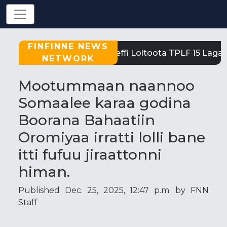
FINFINNE NEWS
Tigray: Reeffi Loltoota TPLF 15 Laga S
NETWORK
Mootummaan naannoo
Somaalee karaa godina
Boorana Bahaatiin
Oromiyaa irratti lolli bane
itti fufuu jiraattonni
himan.
Published Dec. 25, 2025, 12:47 p.m. by FNN
Staff