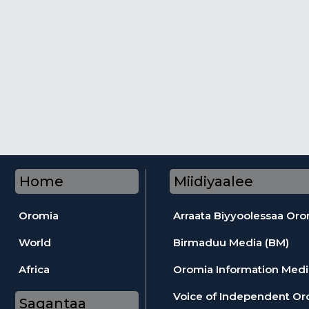
Home
Miidiyaalee
Oromia
Arraata Biyyoolessaa Or
World
Birmaduu Media (BM)
Africa
Oromia Information Medi
Voice of Independent Or
Sagantaa