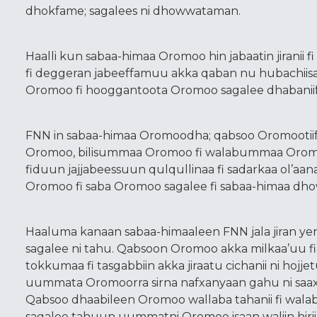
dhokfame; sagalees ni dhowwataman.
Haalli kun sabaa-himaa Oromoo hin jabaatin jiranii 
fi deggeran jabeeffamuu akka qaban nu hubachiis
Oromoo fi hooggantoota Oromoo sagalee dhabaniif 
FNN in sabaa-himaa Oromoodha; qabsoo Oromootiif sa
Oromoo, bilisummaa Oromoo fi walabummaa Oromiyaa
fiduun jajjabeessuun qulqullinaa fi sadarkaa ol’aa
Oromoo fi saba Oromoo sagalee fi sabaa-himaa dhow
Haaluma kanaan sabaa-himaaleen FNN jala jiran ye
sagalee ni tahu. Qabsoon Oromoo akka milkaa’uu f
tokkumaa fi tasgabbiin akka jiraatu cichanii ni hoj
uummata Oromoorra sirna nafxanyaan gahu ni saaxi
Qabsoo dhaabileen Oromoo wallaba tahanii fi walab
sagalee tahuun uummatni Oromoo isaan waliin hiri