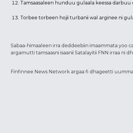
Tamsaasaleen hunduu gulaala keessa darbuu qa
Torbee torbeen hojii turbanii wal arginee ni gula
Sabaa-himaaleen irra deddeebiin imaammata yoo 
argamutti tamsaasni isaanii Satalayitii FNN irraa ni d
Finfinnee News Network argaa fi dhageetti uumma