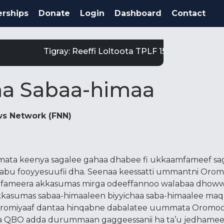
rships
Donate
Login
Dashboard
Contact
Tigray: Reeffi Loltoota TPLF 15 Laga Satiit Ke
a Sabaa-himaa
s Network (FNN)
mata keenya sagalee gahaa dhabee fi ukkaamfameef sa
bu fooyyesuufii dha. Seenaa keessatti ummantni Oromo
asifameera akkasumas mirga odeeffannoo walabaa dho
akkasumas sabaa-himaaleen biyyichaa saba-himaalee maq
 Oromiyaaf dantaa hinqabne dabalatee uummata Oromoo
rra QBO adda durummaan gaggeessanii ha ta’u jedhame