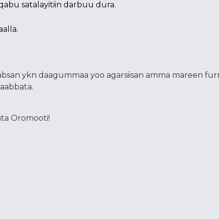
bu satalayitiin darbuu dura.
alla.
cabsan ykn daagummaa yoo agarsiisan amma mareen fur
haabbata.
ta Oromooti!