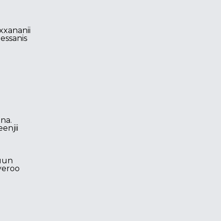
xxananii
essanis
na.
enjii
muun
yeroo