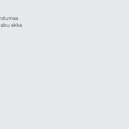
undumaa
qabu akka