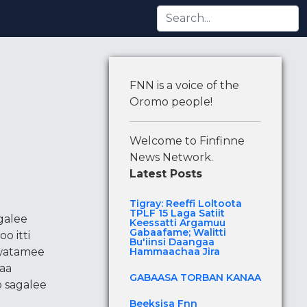
essatti Argamuu Gabaafame; Walitti Bu'iinsi Daangaa H
FNN is a voice of the
Oromo people!
Welcome to Finfinne
News Network.
Latest Posts
Tigray: Reeffi Loltoota
TPLF 15 Laga Satiit
galee
Keessatti Argamuu
Gabaafame; Walitti
o itti
Bu'iinsi Daangaa
wwatamee
Hammaachaa Jira
aa
GABAASA TORBAN KANAA
 sagalee
e
Beeksisa Fnn