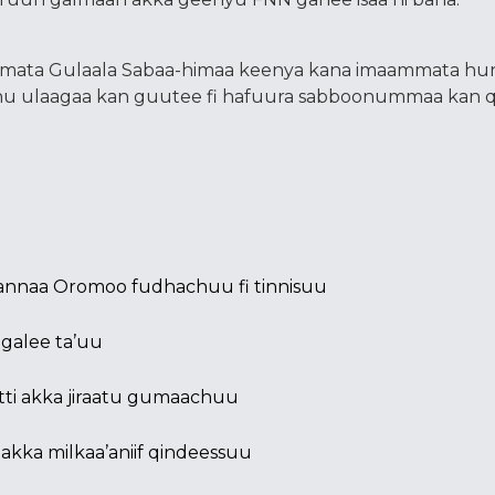
mmata Gulaala Sabaa-himaa keenya kana imaammata h
inu ulaagaa kan guutee fi hafuura sabboonummaa kan 
fannaa Oromoo fudhachuu fi tinnisuu
galee ta’uu
ti akka jiraatu gumaachuu
i akka milkaa’aniif qindeessuu