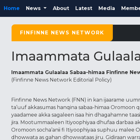
Home
News
About
Latest
Media
Membe
FINFINNE NEWS NETWORK
Imaammata Gulaala
Imaammata Gulaalaa Sabaa-himaa Finfinne New
(Finfinne News Network Editorial Policy)
Finfinne News Network (FNN) in kan ijaarame uum
ta’uuf akkasumas hanqina sabaa-himaa Oromoon qa
yaadamee akka sagaleen isaa hin dhagahamne ta
jira. Mootummaaleen Itiyoophiyaa dhufaa darbaa 
Oromoon socha’anii fi Itiyoophiyaa suphuu malee
dhowwata as gahan dhowwataas jiru. Gidiraan wa