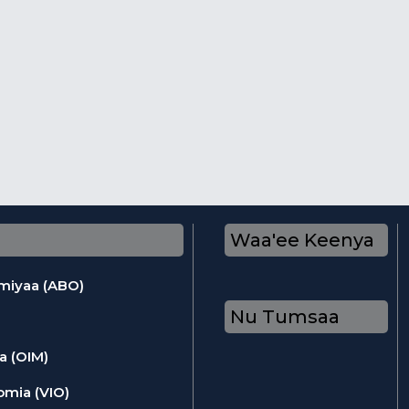
Waa'ee Keenya
omiyaa (ABO)
Nu Tumsaa
a (OIM)
omia (VIO)