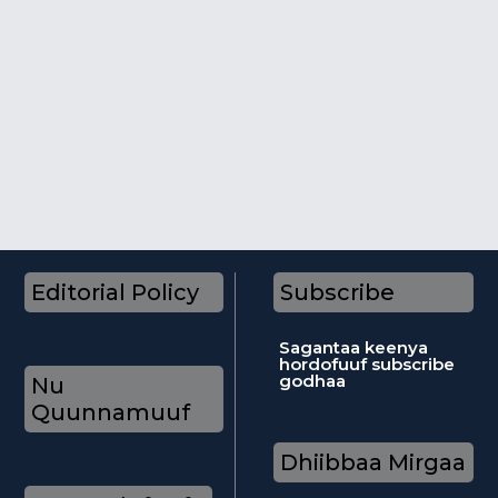
Editorial Policy
Subscribe
Sagantaa keenya
hordofuuf subscribe
godhaa
Nu
Quunnamuuf
Dhiibbaa Mirgaa