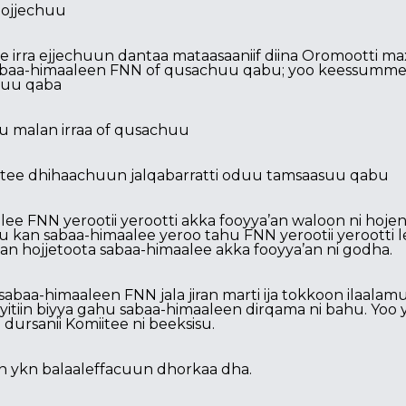
 hojjechuu
 irra ejjechuun dantaa mataasaaniif diina Oromootti ma
a sabaa-himaaleen FNN of qusachuu qabu; yoo keessumme
a’uu qaba
u malan irraa of qusachuu
tee dhihaachuun jalqabarratti oduu tamsaasuu qabu
lee FNN yerootii yerootti akka fooyya’an waloon ni hojen
 kan sabaa-himaalee yeroo tahu FNN yerootii yerootti le
 hojjetoota sabaa-himaalee akka fooyya’an ni godha.
baa-himaaleen FNN jala jiran marti ija tokkoon ilaala
ayitiin biyya gahu sabaa-himaaleen dirqama ni bahu. Yoo 
ursanii Komiitee ni beeksisu.
ykn balaaleffacuun dhorkaa dha.