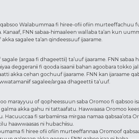
fi qabsoo Walabummaa fi hiree-ofii ofiin murteeffachuu f
a. Kanaaf, FNN sabaa-himaaleen wallaba ta’an kun uum
akka sagalee ta’an qindeessuuf ijaarame.
gale (argaa fi dhageettii) ta’uuf ijaarame. FNN sabaa 
 deggeranii fi qooda isaanii bahan agoobara tokko jala
naatti akka cehan gochuuf ijaarame. FNN kan ijaraame qa
watamaniif sagalee/argaa dhageettii ta’uuf.
roo marayyuu of qopheessuun saba Oromoo fi qabsoo isaa
i galma akka gahu ni tattaafatu. Hawwaasa Oromoo kees
jetu. Hacuuccaa fi sarbamiinsa mirgaa namaa qabsaa’ota O
lu haawwaasas ni hubachiisu.
umama fi hiree ofii ofiin murteeffannaa Oromoof qabsaa’
iruun galmaan akka geenyu FNN gahee isaa ni baha.