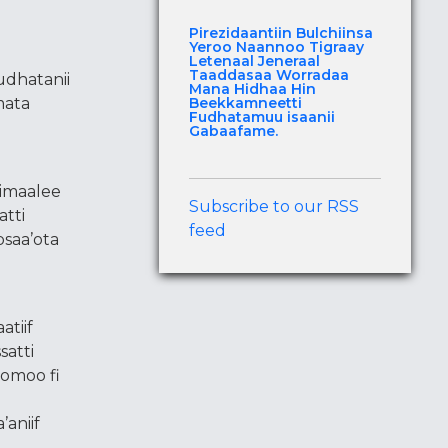
Pirezidaantiin Bulchiinsa
Yeroo Naannoo Tigraay
Letenaal Jeneraal
Taaddasaa Worradaa
udhatanii
Mana Hidhaa Hin
mata
Beekkamneetti
Fudhatamuu isaanii
Gabaafame.
himaalee
Subscribe to our RSS
tti
feed
bsaa’ota
tiif
satti
romoo fi
aniif