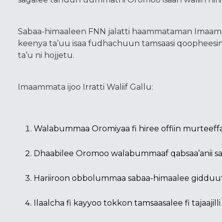
Sabaa-himaaleen FNN jalatti haammataman Imaa
keenya ta’uu isaa fudhachuun tamsaasi qoophees
ta’u ni hojjetu.
Imaammata ijoo Irratti Waliif Gallu:
Walabummaa Oromiyaa fi hiree offiin murteef
Dhaabilee Oromoo walabummaaf qabsaa’anii sa
Hariiroon obbolummaa sabaa-himaalee gidduut
Ilaalcha fi kayyoo tokkon tamsaasalee fi tajaajill