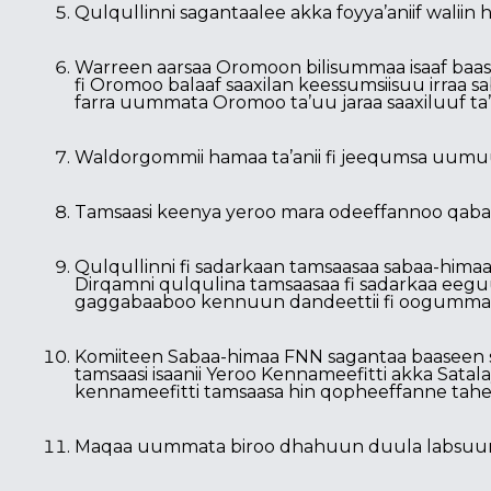
Qulqullinni sagantaalee akka foyya’aniif waliin
Warreen aarsaa Oromoon bilisummaa isaaf baase
fi Oromoo balaaf saaxilan keessumsiisuu irra
farra uummata Oromoo ta’uu jaraa saaxiluuf t
Waldorgommii hamaa ta’anii fi jeequmsa uumu
Tamsaasi keenya yeroo mara odeeffannoo qaba
Qulqullinni fi sadarkaan tamsaasaa sabaa-himaa
Dirqamni qulqulina tamsaasaa fi sadarkaa eeguu
gaggabaaboo kennuun dandeettii fi oogummaan
Komiiteen Sabaa-himaa FNN sagantaa baaseen sa
tamsaasi isaanii Yeroo Kennameefitti akka Satal
kennameefitti tamsaasa hin qopheeffanne tahe d
Maqaa uummata biroo dhahuun duula labsuun 