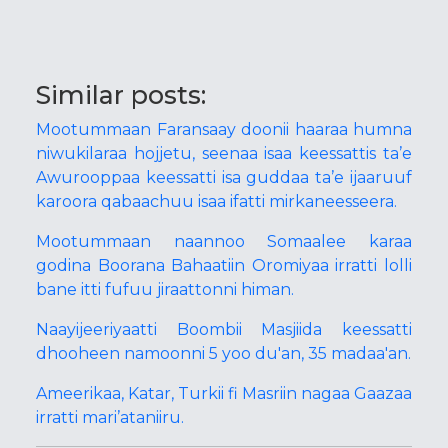
Similar posts:
Mootummaan Faransaay doonii haaraa humna
niwukilaraa hojjetu, seenaa isaa keessattis ta’e
Awurooppaa keessatti isa guddaa ta’e ijaaruuf
karoora qabaachuu isaa ifatti mirkaneesseera.
Mootummaan naannoo Somaalee karaa
godina Boorana Bahaatiin Oromiyaa irratti lolli
bane itti fufuu jiraattonni himan.
Naayijeeriyaatti Boombii Masjiida keessatti
dhooheen namoonni 5 yoo du'an, 35 madaa'an.
Ameerikaa, Katar, Turkii fi Masriin nagaa Gaazaa
irratti mari’ataniiru.