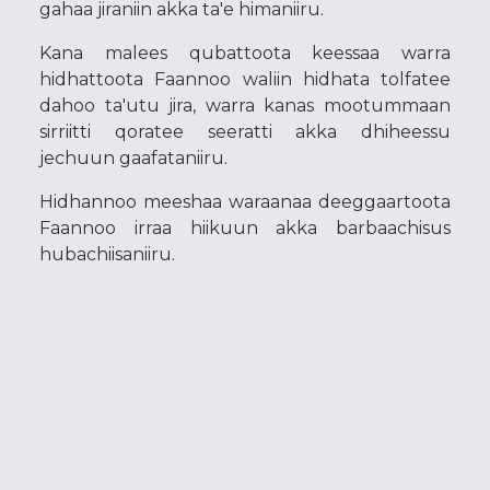
gahaa jiraniin akka ta'e himaniiru.
Kana malees qubattoota keessaa warra
hidhattoota Faannoo waliin hidhata tolfatee
dahoo ta'utu jira, warra kanas mootummaan
sirriitti qoratee seeratti akka dhiheessu
jechuun gaafataniiru.
Hidhannoo meeshaa waraanaa deeggaartoota
Faannoo irraa hiikuun akka barbaachisus
hubachiisaniiru.