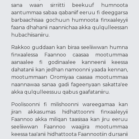
sana waan sirriitti beekuuf humnoota
aantummaa sabaa qabaniif eeruu fi deeggarsa
barbaachisaa gochuun humnoota finxaaleyyii
faana dhahanii naannichaa akka qulqulleessan
hubachiisaniiru.
Rakkoo guddaan kan biraa seeliiwwan humna
finxaalessa Faannoo caasaa mootummaa
aanaalee fi godinaalee kanneenii keessa
dahatanii kan jedhan namoonni yaada kennan,
mootummaan Oromiyaa caasaa mootummaa
naannawaa sanaa gadi fageenyaan sakatta'ee
akka qulqulleessuu qabus gaafataniiru.
Poolisoonni fi milishoonni wareegamaa kan
jiran akkasumas hidhattoonni finxaaleyyii
Faannoo akka miliqan taasisaa kan jiru eeruu
seeliiwwan Faannoo waajjira mootummaa
keessa taa'anii hidhattoota Faannootiin dursanii