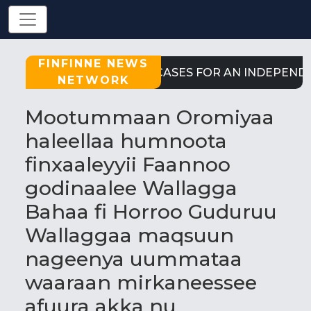
FINFINNE NEWS
STRONG CASES FOR AN INDEPENDEN
NETWORK
Mootummaan Oromiyaa
haleellaa humnoota
finxaaleyyii Faannoo
godinaalee Wallagga
Bahaa fi Horroo Guduruu
Wallaggaa maqsuun
nageenya uummataa
waaraan mirkaneessee
afuura akka nu