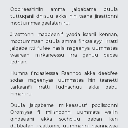
Oppireeshiniin amma jalqabame duula
tuttuqanii dhiisuu akka hin taane jiraattonni
mootummaa gaafataniiru.
Jiraattonni maddeeniif yaada isaanii kennan,
mootummaan duula amma finxaaleyyii irratti
jalqabe itti fufee haala nageenya uummataa
waaraan mirkaneessu irra gahuu qabaa
jedhan.
Humna finxaalessaa Faannoo akka deebi'ee
sodaa nageenyaa uummataa hin taanetti
tarkaanfii irratti fudhachuu akka qabu
himaniiru.
Duula jalqabame milkeessuuf poolisoonni
Oromiyaa fi milishoonni uummata waliin
qindaa'anii akka socho'uu qaban kan
dubbatan jiraattonni, uummanni naannawaa