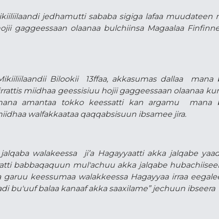
iliilaandi jedhamutti sababa sigiga lafaa muudateen
hojii gaggeessaan olaanaa bulchiinsa Magaalaa Finfinn
ikiiliilaandii Bilookii 13ffaa, akkasumas dallaa mana
 irrattis miidhaa geessisiuu hojii gaggeessaan olaanaa kun
 mana amantaa tokko keessatti kan argamu mana 
 miidhaa walfakkaataa qaqqabsisuun ibsamee jira.
alqaba walakeessa ji’a Hagayyaatti akka jalqabe yaa
atti babbaqaquun mul'achuu akka jalqabe hubachiiseera
arra garuu keessumaa walakkeessa Hagayyaa irraa eegal
di bu'uuf balaa kanaaf akka saaxilame” jechuun ibseera