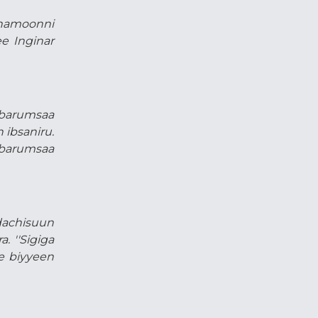
 namoonni
ee Inginar
 barumsaa
 ibsaniru.
barumsaa
dachisuun
. ''Sigiga
ee biyyeen