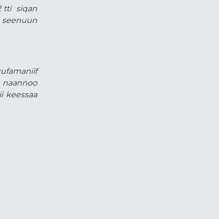
 tti siqan
i seenuun
cufamaniif
a naannoo
ii keessaa