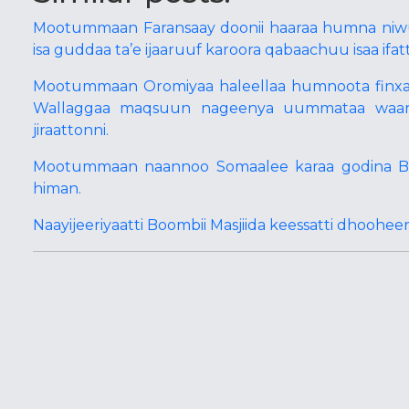
Mootummaan Faransaay doonii haaraa humna niwukil
isa guddaa ta’e ijaaruuf karoora qabaachuu isaa ifat
Mootummaan Oromiyaa haleellaa humnoota finxaa
Wallaggaa maqsuun nageenya uummataa waaraa
jiraattonni.
Mootummaan naannoo Somaalee karaa godina Booran
himan.
Naayijeeriyaatti Boombii Masjiida keessatti dhoohe