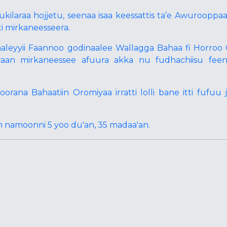
araa hojjetu, seenaa isaa keessattis ta’e Awurooppaa 
ti mirkaneesseera.
leyyii Faannoo godinaalee Wallagga Bahaa fi Horro
n mirkaneessee afuura akka nu fudhachiisu feen
a Bahaatiin Oromiyaa irratti lolli bane itti fufuu ji
en namoonni 5 yoo du'an, 35 madaa'an.