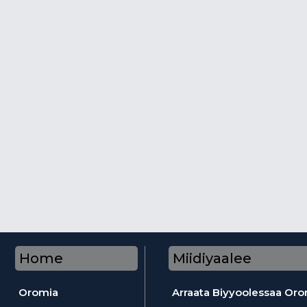
Home
Miidiyaalee
Oromia
Arraata Biyyoolessaa Or