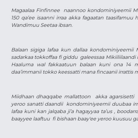
Magaalaa Finfinnee naannoo kondominiyeemii Miki
150 qa’ee isaanni irraa akka fagaatan taasifamuu 
Wandimuu Seetaa ibsan.
Balaan sigiga lafaa kun dallaa kondominiyeemii M
sadarkaa tokkoffaa fi giddu galeessaa Mikiiliilaandi
Haaluma wal fakkaatuun balaan kuni ona 14
daa’immanii tokko keessatti mana fincaanii irrattis
Miidhaan dhaqqabe mallattoon akka agarsisetti j
yeroo sanatti daandii kondominiyeemii duubaa irr
lafaa kuni kan jalqaba ji’a hagayyaa ta’us , bood
baayyee laaftuu fi bishaan baay'ee yeroo kuusuu ga