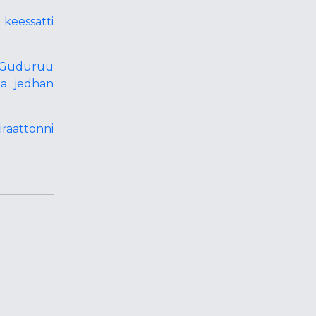
keessatti
o Guduruu
a jedhan
raattonni