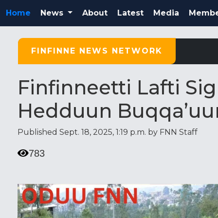
Home
News
About
Latest
Media
Membe
FINFINNE NEWS NETWORK
Finfinneetti Lafti 
Hedduun Buqqa’uu
Published Sept. 18, 2025, 1:19 p.m. by FNN Staff
783