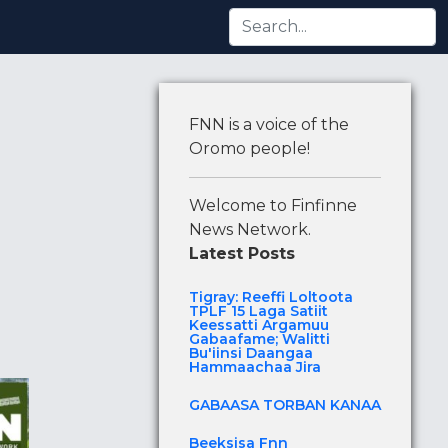
ti Argamuu Gabaafame; Walitti Bu'iinsi Daangaa Hammaa
FNN is a voice of the
Oromo people!
Welcome to Finfinne
News Network.
Latest Posts
Tigray: Reeffi Loltoota
TPLF 15 Laga Satiit
Keessatti Argamuu
Gabaafame; Walitti
Bu'iinsi Daangaa
Hammaachaa Jira
GABAASA TORBAN KANAA
Beeksisa Fnn