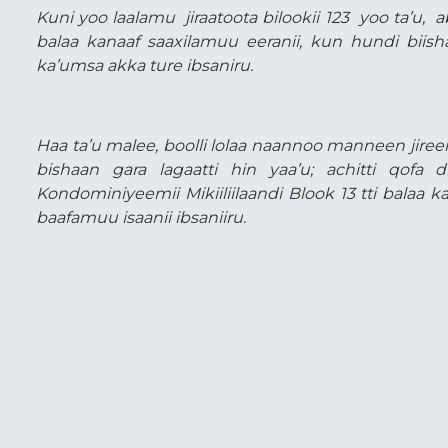
Kuni yoo laalamu jiraatoota bilookii 123 yoo ta’u, 
balaa kanaaf saaxilamuu eeranii, kun hundi bii
ka’umsa akka ture ibsaniru.
Haa ta’u malee, boolli lolaa naannoo manneen jire
bishaan gara lagaatti hin yaa’u; achitti qof
Kondominiyeemii Mikiiliilaandi Blook 13 tti balaa k
baafamuu isaanii ibsaniiru.