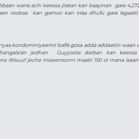
abbaan warra achi keessa jiratan kan baayinan gara 4,272
shaan roobaa kan gamoo kan irraa dhufu gara lagaatt
enyaa kondominiyeemii balfa gosa adda addaatiin waan 
a dhangala'an jedhan. Guyyoota darban kan keess
ana ittisuuf jecha miseensonni maatii 150 ol mana isaan