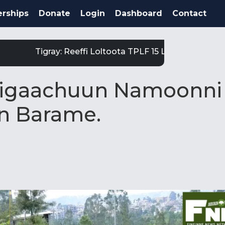
rships
Donate
Login
Dashboard
Contact
Tigray: Reeffi Loltoota TPLF 15 Laga Satiit Keessat
Sigigaachuun Namoonni
n Barame.