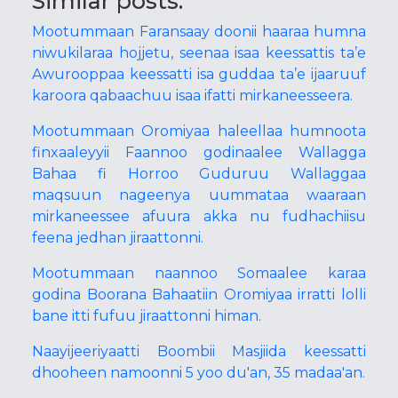
Similar posts:
Mootummaan Faransaay doonii haaraa humna
niwukilaraa hojjetu, seenaa isaa keessattis ta’e
Awurooppaa keessatti isa guddaa ta’e ijaaruuf
karoora qabaachuu isaa ifatti mirkaneesseera.
Mootummaan Oromiyaa haleellaa humnoota
finxaaleyyii Faannoo godinaalee Wallagga
Bahaa fi Horroo Guduruu Wallaggaa
maqsuun nageenya uummataa waaraan
mirkaneessee afuura akka nu fudhachiisu
feena jedhan jiraattonni.
Mootummaan naannoo Somaalee karaa
godina Boorana Bahaatiin Oromiyaa irratti lolli
bane itti fufuu jiraattonni himan.
Naayijeeriyaatti Boombii Masjiida keessatti
dhooheen namoonni 5 yoo du'an, 35 madaa'an.