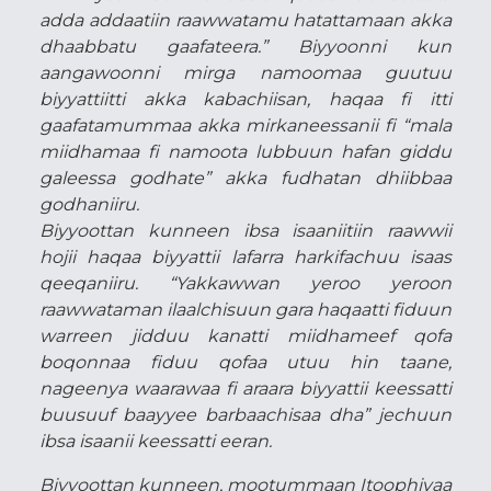
adda addaatiin raawwatamu hatattamaan akka
dhaabbatu gaafateera.” Biyyoonni kun
aangawoonni mirga namoomaa guutuu
biyyattiitti akka kabachiisan, haqaa fi itti
gaafatamummaa akka mirkaneessanii fi “mala
miidhamaa fi namoota lubbuun hafan giddu
galeessa godhate” akka fudhatan dhiibbaa
godhaniiru.
Biyyoottan kunneen ibsa isaaniitiin raawwii
hojii haqaa biyyattii lafarra harkifachuu isaas
qeeqaniiru. “Yakkawwan yeroo yeroon
raawwataman ilaalchisuun gara haqaatti fiduun
warreen jidduu kanatti miidhameef qofa
boqonnaa fiduu qofaa utuu hin taane,
nageenya waarawaa fi araara biyyattii keessatti
buusuuf baayyee barbaachisaa dha” jechuun
ibsa isaanii keessatti eeran.
Biyyoottan kunneen, mootummaan Itoophiyaa