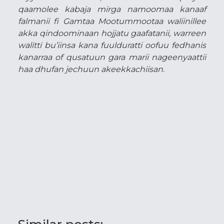
qaamolee kabaja mirga namoomaa kanaaf
falmanii fi Gamtaa Mootummootaa waliinillee
akka qindoominaan hojjatu gaafatanii, warreen
walitti bu’iinsa kana fuulduratti oofuu fedhanis
kanarraa of qusatuun gara marii nageenyaattii
haa dhufan jechuun akeekkachiisan.