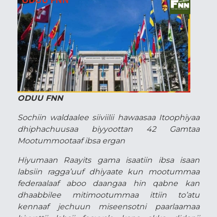
ODUU FNN
Sochiin waldaalee siiviilii hawaasaa Itoophiyaa
dhiphachuusaa biyyoottan 42 Gamtaa
Mootummootaaf ibsa ergan
Hiyumaan Raayits gama isaatiin ibsa isaan
labsiin ragga’uuf dhiyaate kun mootummaa
federaalaaf aboo daangaa hin qabne kan
dhaabbilee mitimootummaa ittiin to’atu
kennaaf jechuun miseensotni paarlaamaa