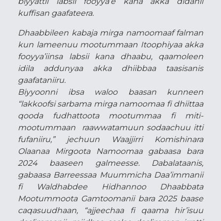
biyyattii labsii fooyya’e kana akka didanii
kuffisan gaafateera.
Dhaabbileen kabaja mirga namoomaaf falman
kun lameenuu mootummaan Itoophiyaa akka
fooyya’iinsa labsii kana dhaabu, qaamoleen
idila addunyaa akka dhiibbaa taasisanis
gaafataniiru.
Biyyoonni ibsa waloo baasan kunneen
“lakkoofsi sarbama mirga namoomaa fi dhiittaa
qooda fudhattoota mootummaa fi miti-
mootummaan raawwatamuun sodaachuu itti
fufaniiru,” jechuun Waajjirri Komishinara
Olaanaa Mirgoota Namoomaa gabaasa bara
2024 baaseen galmeesse. Dabalataanis,
gabaasa Barreessaa Muummicha Daa’immanii
fi Waldhabdee Hidhannoo Dhaabbata
Mootummoota Gamtoomanii bara 2025 baase
caqasuudhaan, “ajjeechaa fi qaama hir’isuu