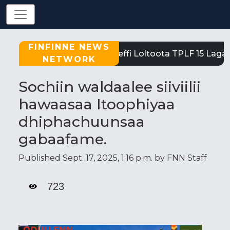
FINFINNE NEWS
Tigray: Reeffi Loltoota TPLF 15 Laga S
NETWORK
Sochiin waldaalee siiviilii
hawaasaa Itoophiyaa
dhiphachuunsaa
gabaafame.
Published Sept. 17, 2025, 1:16 p.m. by FNN Staff
723