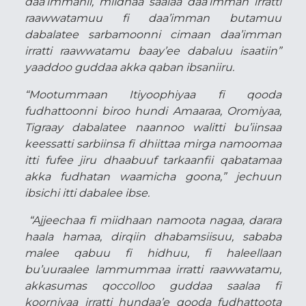
daa’immanii, miidhaa saalaa daa’imman irratti
raawwatamuu fi daa’imman butamuu
dabalatee sarbamoonni cimaan daa’imman
irratti raawwatamu baay’ee dabaluu isaatiin”
yaaddoo guddaa akka qaban ibsaniiru.
“Mootummaan Itiyoophiyaa fi qooda
fudhattoonni biroo hundi Amaaraa, Oromiyaa,
Tigraay dabalatee naannoo walitti bu’iinsaa
keessatti sarbiinsa fi dhiittaa mirga namoomaa
itti fufee jiru dhaabuuf tarkaanfii qabatamaa
akka fudhatan waamicha goona,” jechuun
ibsichi itti dabalee ibse.
“Ajjeechaa fi miidhaan namoota nagaa, darara
haala hamaa, dirqiin dhabamsiisuu, sababa
malee qabuu fi hidhuu, fi haleellaan
bu’uuraalee lammummaa irratti raawwatamu,
akkasumas qoccolloo guddaa saalaa fi
koorniyaa irratti hundaa’e qooda fudhattoota