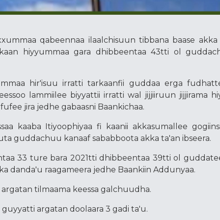
xxummaa qabeennaa ilaalchisuun tibbana baase akka
sadarkaan hiyyummaa gara dhibbeentaa 43tti ol gudda
mmaa hir'isuu irratti tarkaanfii guddaa erga fudhat
soo lammiilee biyyattii irratti wal jijjiiruun jijjirama
fufee jira jedhe gabaasni Baankichaa.
saa kaaba Itiyoophiyaa fi kaanii akkasumallee gogiins
uuta guddachuu kanaaf sababboota akka ta'an ibseera.
taa 33 ture bara 2021tti dhibbeentaa 39tti ol guddate
kka danda'u raagameera jedhe Baankiin Addunyaa.
i argatan tilmaama keessa galchuudha.
 guyyatti argatan doolaara 3 gadi ta'u.