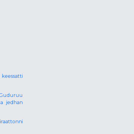
keessatti
o Guduruu
a jedhan
raattonni