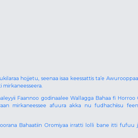
araa hojjetu, seenaa isaa keessattis ta’e Awurooppaa 
ti mirkaneesseera.
leyyii Faannoo godinaalee Wallagga Bahaa fi Horro
n mirkaneessee afuura akka nu fudhachiisu feen
a Bahaatiin Oromiyaa irratti lolli bane itti fufuu ji