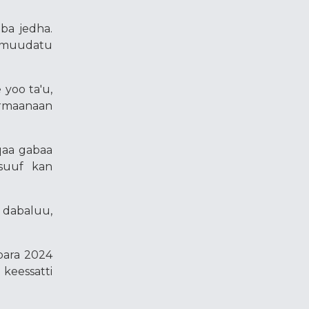
aba jedha.
n muudatu
yoo ta'u,
kurmaanaan
qaa gabaa
msuuf kan
 dabaluu,
bara 2024
keessatti