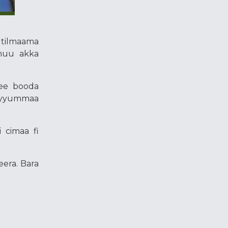
 tilmaama
chuu akka
tee booda
 hiyyummaa
i cimaa fi
eera. Bara