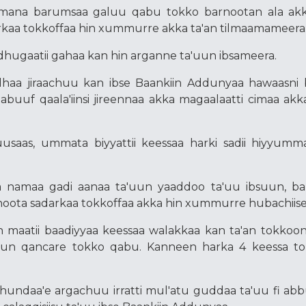
mana barumsaa galuu qabu tokko barnootan ala akka
kaa tokkoffaa hin xummurre akka ta'an tilmaamameera
hugaatii gahaa kan hin arganne ta'uun ibsameera.
miidhaa jiraachuu kan ibse Baankiin Addunyaa hawaasni
buuf qaala'iinsi jireennaa akka magaalaatti cimaa akka
usaas, ummata biyyattii keessaa harki sadii hiyyumm
a namaa gadi aanaa ta'uun yaaddoo ta'uu ibsuun, bar
noota sadarkaa tokkoffaa akka hin xummurre hubachiise
n maatii baadiyyaa keessaa walakkaa kan ta'an tokkoo
buun qancare tokko qabu. Kanneen harka 4 keessa to
.
 hundaa'e argachuu irratti mul'atu guddaa ta'uu fi ab