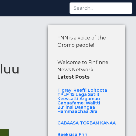
Argamuu Gabaafame; Walitti Bu'iinsi Daangaa Hammaacha
FNN is a voice of the
Oromo people!
Welcome to Finfinne
luu
News Network.
Latest Posts
Tigray: Reeffi Loltoota
TPLF 15 Laga Satiit
Keessatti Argamuu
Gabaafame; Walitti
Bu'iinsi Daangaa
Hammaachaa Jira
GABAASA TORBAN KANAA
Beeksisa Fnn