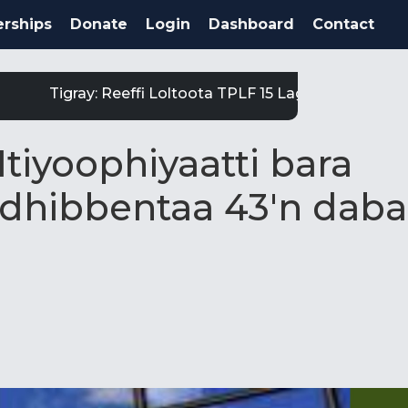
rships
Donate
Login
Dashboard
Contact
igray: Reeffi Loltoota TPLF 15 Laga Satiit Keessatti 
tiyoophiyaatti bara
 dhibbentaa 43'n daba