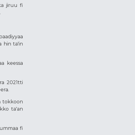
 jiruu fi
.
 baadiyyaa
 hin ta'in
aa keessa
a 2021tti
era.
n tokkoon
kko ta'an
bummaa fi