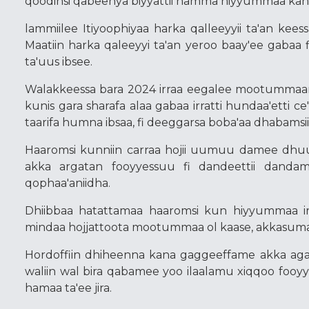
qoodinsi qabeenya biyyattii hamma hiyyummaa kan c
lammiilee Itiyoophiyaa harka qalleeyyii ta'an keess
Maatiin harka qaleeyyi ta'an yeroo baay'ee gaba
ta'uus ibsee.
Walakkeessa bara 2024 irraa eegalee mootummaan
kunis gara sharafa alaa gabaa irratti hundaa'etti c
taarifa humna ibsaa, fi deeggarsa boba'aa dhabamsi
Haaromsi kunniin carraa hojii uumuu damee dhuu
akka argatan fooyyessuu fi dandeettii dandam
qophaa'aniidha.
Dhiibbaa hatattamaa haaromsi kun hiyyummaa irra
mindaa hojjattoota mootummaa ol kaase, akkasumas 
Hordoffiin dhiheenna kana gaggeeffame akka agars
waliin wal bira qabamee yoo ilaalamu xiqqoo fooy
hamaa ta'ee jira.