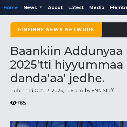
Home
News
About
Latest
Media
Membe
T
FINFINNE NEWS NETWORK
Baankiin Addunyaa I
2025'tti hiyyummaa
danda'aa' jedhe.
Published Oct. 13, 2025, 1:06 p.m. by FNN Staff
765