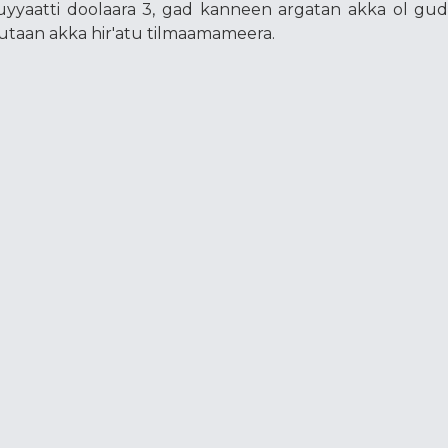
yyaatti doolaara 3, gad kanneen argatan akka ol gu
utaan akka hir'atu tilmaamameera.