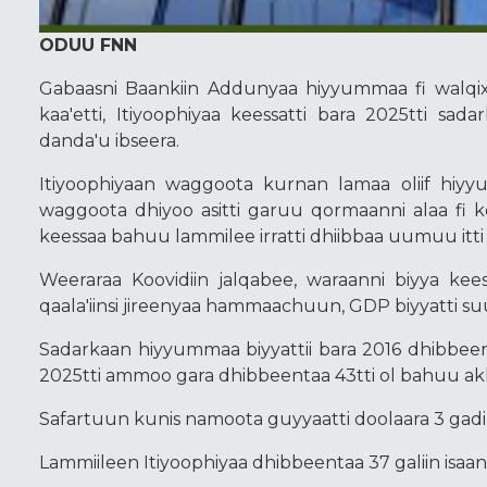
ODUU FNN
Gabaasni Baankiin Addunyaa hiyyummaa fi walqi
kaa'etti, Itiyoophiyaa keessatti bara 2025tti 
danda'u ibseera.
Itiyoophiyaan waggoota kurnan lamaa oliif hiyyu
waggoota dhiyoo asitti garuu qormaanni alaa fi kees
keessaa bahuu lammilee irratti dhiibbaa uumuu itti 
Weeraraa Koovidiin jalqabee, waraanni biyya kees
qaala'iinsi jireenyaa hammaachuun, GDP biyyatti s
Sadarkaan hiyyummaa biyyattii bara 2016 dhibbeen
2025tti ammoo gara dhibbeentaa 43tti ol bahuu a
Safartuun kunis namoota guyyaatti doolaara 3 gad
Lammiileen Itiyoophiyaa dhibbeentaa 37 galiin isaan