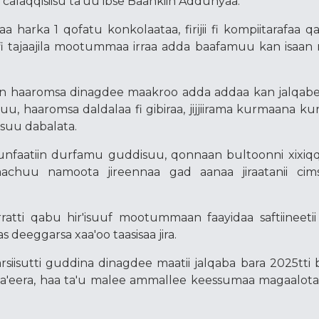
alaqqisiisu ta'uu ibse Baankiin Addunyaa.
aa harka 1 qofatu konkolaataa, firijii fi kompiitarafaa q
a fi tajaajila mootummaa irraa adda baafamuu kan isaa
 haaromsa dinagdee maakroo adda addaa kan jalqabe 
e'uu, haaromsa daldalaa fi gibiraa, jijjiirama kurmaana 
isuu dabalata.
nfaatiin durfamu guddisuu, qonnaan bultoonni xixiq
achuu namoota jireennaa gad aanaa jiraatanii ci
tti qabu hir'isuuf mootummaan faayidaa saftiineetii
deeggarsa xaa'oo taasisaa jira.
iisutti guddina dinagdee maatii jalqaba bara 2025tti 
ya'eera, haa ta'u malee ammallee keessumaa magaalota 