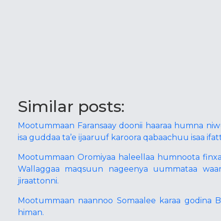
Similar posts:
Mootummaan Faransaay doonii haaraa humna niwukil
isa guddaa ta’e ijaaruuf karoora qabaachuu isaa ifat
Mootummaan Oromiyaa haleellaa humnoota finxaa
Wallaggaa maqsuun nageenya uummataa waaraa
jiraattonni.
Mootummaan naannoo Somaalee karaa godina Booran
himan.