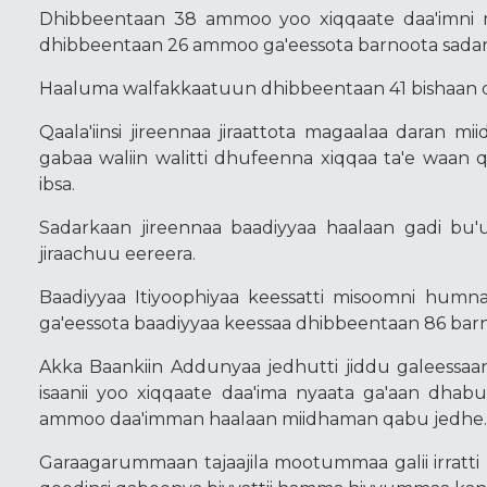
Dhibbeentaan 38 ammoo yoo xiqqaate daa'imni 
dhibbeentaan 26 ammoo ga'eessota barnoota sadar
Haaluma walfakkaatuun dhibbeentaan 41 bishaan d
Qaala'iinsi jireennaa jiraattota magaalaa daran 
gabaa waliin walitti dhufeenna xiqqaa ta'e waan qa
ibsa.
Sadarkaan jireennaa baadiyyaa haalaan gadi bu'u
jiraachuu eereera.
Baadiyyaa Itiyoophiyaa keessatti misoomni humn
ga'eessota baadiyyaa keessaa dhibbeentaan 86 bar
Akka Baankiin Addunyaa jedhutti jiddu galeessaa
isaanii yoo xiqqaate daa'ima nyaata ga'aan dha
ammoo daa'imman haalaan miidhaman qabu jedhe
Garaagarummaan tajaajila mootummaa galii irratti