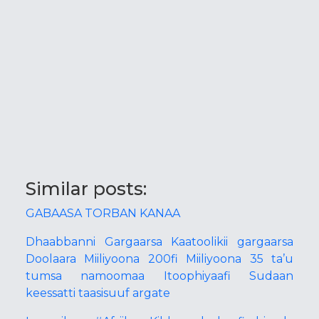
Similar posts:
GABAASA TORBAN KANAA
Dhaabbanni Gargaarsa Kaatoolikii gargaarsa
Doolaara Miiliyoona 200fi Miiliyoona 35 ta’u
tumsa namoomaa Itoophiyaafi Sudaan
keessatti taasisuuf argate