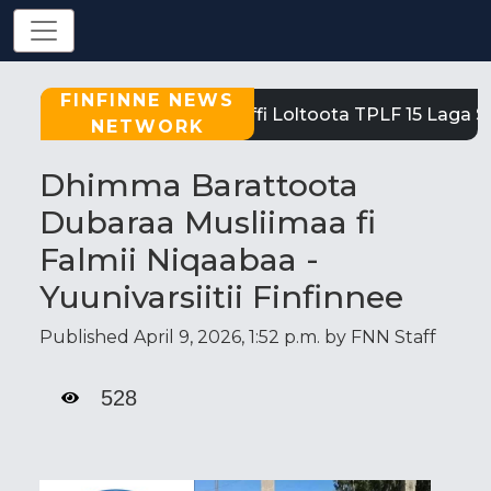
FINFINNE NEWS
Tigray: Reeffi Loltoota TPLF 15 Laga Sa
NETWORK
Dhimma Barattoota
Dubaraa Musliimaa fi
Falmii Niqaabaa -
Yuunivarsiitii Finfinnee
Published April 9, 2026, 1:52 p.m. by FNN Staff
528