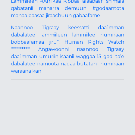
Lammileen #Afriikaa_Kibbaa alaabaafi shimala
qabatanii manarra demuun #godaantota
manaa baasaa jiraachuun gabaafame
Naannoo Tigraay keessatti daa’imman
dabalatee lammiileen lammiilee humnaan
bobbaafamaa jiru”: Human Rights Watch
********* Angawoonni naannoo Tigraay
daa’imman umuriin isaanii waggaa 15 gadi ta’e
dabalatee namoota nagaa butatanii humnaan
waraana kan