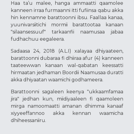
Haa ta’u malee, hanga ammaatti qaamolee
kanneen irraa furmaanni itti fufiinsa qabu akka
hin kennamne barattoonni ibsu. Faallaa kanaa,
yuunivarsiitichi mormii barattootaa kanaan
"silaansessuuf" tarkaanfii naamusaa jabaa
fudhachuu eegaleera.
Sadaasa 24, 2018 (A.L.I) xalayaa dhiyaateen,
barattoonni dubaraa fi dhiiraa afur (4) kanneen
taateewwan kanaan wal-qabatan keessatti
hirmaatan jedhaman Boordii Naamusaa duratti
akka dhiyaatan waamichi godhameera.
Barattoonni sagaleen keenya "ukkaamfamaa
jira" jedhan kun, miidiyaaleen fi qaamoleen
mirga namoomaatti amanan dhimma kanaaf
xiyyeeffannoo akka kennan waamicha
dhiheessaniiru.