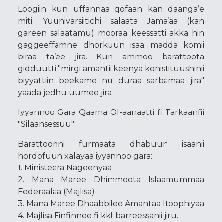
Loogiin kun uffannaa qofaan kan daanga’e
miti. Yuunivarsiitichi salaata Jama’aa (kan
gareen salaatamu) mooraa keessatti akka hin
gaggeeffamne dhorkuun isaa madda komii
biraa ta’ee jira. Kun ammoo barattoota
gidduutti "mirgi amantii keenya konistituushinii
biyyattiin beekame nu duraa sarbamaa jira"
yaada jedhu uumee jira.
Iyyannoo Gara Qaama Ol-aanaatti fi Tarkaanfii
"Silaansessuu"
Barattoonni furmaata dhabuun isaanii
hordofuun xalayaa iyyannoo gara:
1. Ministeera Nageenyaa
2. Mana Maree Dhimmoota Islaamummaa
Federaalaa (Majlisa)
3. Mana Maree Dhaabbilee Amantaa Itoophiyaa
4. Majlisa Finfinnee fi kkf barreessanii jiru.