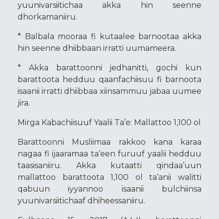
yuunivarsiitichaa akka hin seenne
dhorkamaniiru.
* Balbala mooraa fi kutaalee barnootaa akka
hin seenne dhiibbaan irratti uumameera.
* Akka barattoonni jedhanitti, gochi kun
barattoota hedduu qaanfachiisuu fi barnoota
isaanii irratti dhiibbaa xiinsammuu jabaa uumee
jira.
Mirga Kabachiisuuf Yaalii Ta’e: Mallattoo 1,100 ol
Barattoonni Musliimaa rakkoo kana karaa
nagaa fi ijaaramaa ta’een furuuf yaalii hedduu
taasisaniiru. Akka kutaatti qindaa’uun
mallattoo barattoota 1,100 ol ta’anii walitti
qabuun iyyannoo isaanii bulchiinsa
yuunivarsiitichaaf dhiheessaniiru.