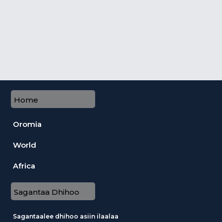
Home
Oromia
World
Africa
Sagantaa Dhihoo
Sagantaalee dhihoo asiin ilaalaa