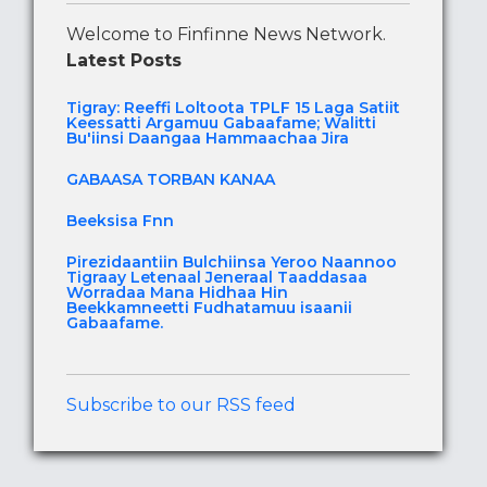
Welcome to Finfinne News Network.
Latest Posts
Tigray: Reeffi Loltoota TPLF 15 Laga Satiit
Keessatti Argamuu Gabaafame; Walitti
Bu'iinsi Daangaa Hammaachaa Jira
GABAASA TORBAN KANAA
Beeksisa Fnn
Pirezidaantiin Bulchiinsa Yeroo Naannoo
Tigraay Letenaal Jeneraal Taaddasaa
Worradaa Mana Hidhaa Hin
Beekkamneetti Fudhatamuu isaanii
Gabaafame.
Subscribe to our RSS feed