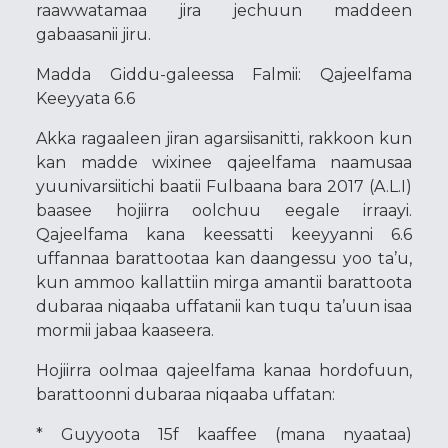
raawwatamaa jira jechuun maddeen
gabaasanii jiru.
Madda Giddu-galeessa Falmii: Qajeelfama
Keeyyata 6.6
Akka ragaaleen jiran agarsiisanitti, rakkoon kun
kan madde wixinee qajeelfama naamusaa
yuunivarsiitichi baatii Fulbaana bara 2017 (A.L.I)
baasee hojiirra oolchuu eegale irraayi.
Qajeelfama kana keessatti keeyyanni 6.6
uffannaa barattootaa kan daangessu yoo ta’u,
kun ammoo kallattiin mirga amantii barattoota
dubaraa niqaaba uffatanii kan tuqu ta’uun isaa
mormii jabaa kaaseera.
Hojiirra oolmaa qajeelfama kanaa hordofuun,
barattoonni dubaraa niqaaba uffatan:
* Guyyoota 15f kaaffee (mana nyaataa)