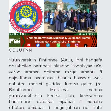
ODUU FNN
Yuunivarsiitiin Finfinnee (AAU), inni hangafa
dhaabbilee barnoota olaanoo Itoophiyaa ta’e,
yeroo ammaa dhimma mirga amantii fi
qajeelfama naamusaa haaraa baaseen wal-
qabatee mormii guddaa keessa galee jira.
Barattoonni Musliimaa mooraa
yuunivarsiitichaa keessa jiran, keessumaa
barattoonni dubaraa hijaabaa fi niqaaba
uffatan, dhiibbaa fi loogii jabaan nu irratti