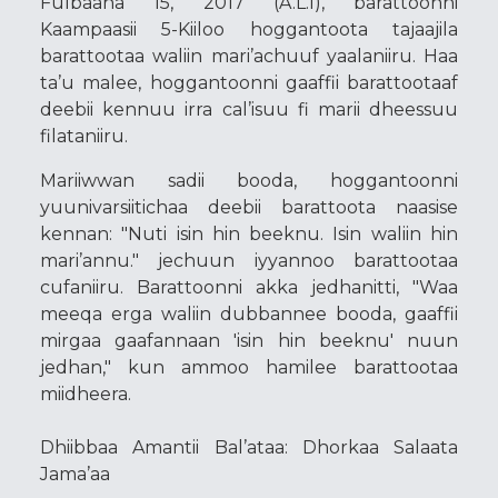
Fulbaana 15, 2017 (A.L.I), barattoonni
Kaampaasii 5-Kiiloo hoggantoota tajaajila
barattootaa waliin mari’achuuf yaalaniiru. Haa
ta’u malee, hoggantoonni gaaffii barattootaaf
deebii kennuu irra cal’isuu fi marii dheessuu
filataniiru.
Mariiwwan sadii booda, hoggantoonni
yuunivarsiitichaa deebii barattoota naasise
kennan: "Nuti isin hin beeknu. Isin waliin hin
mari’annu." jechuun iyyannoo barattootaa
cufaniiru. Barattoonni akka jedhanitti, "Waa
meeqa erga waliin dubbannee booda, gaaffii
mirgaa gaafannaan 'isin hin beeknu' nuun
jedhan," kun ammoo hamilee barattootaa
miidheera.
Dhiibbaa Amantii Bal’ataa: Dhorkaa Salaata
Jama’aa