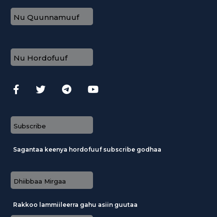
Nu Quunnamuuf
Nu Hordofuuf
Subscribe
Sagantaa keenya hordofuuf subscribe godhaa
Dhiibbaa Mirgaa
Rakkoo lammiileerra gahu asiin guutaa