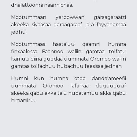
dhalattoonni naannichaa.
Mootummaan yeroowwan garaagaraatti
akeeka siyaasaa garaagaraaf jara fayyadamaa
jedhu.
Mootummaas haata'uu qaamni humna
finxaalessa Faannoo waliin gamtaa tolfatu
kamuu diina guddaa uummata Oromoo waliin
gamtaa tolfachuu hubachuu feesisaa jedhan.
Humni kun humna otoo danda'ameefii
uummata Oromoo lafarraa duguuguuf
akeeka qabu akka ta'u hubatamuu akka qabu
himaniiru.