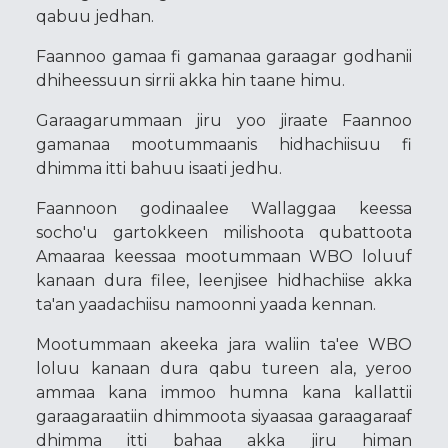
qabuu jedhan.
Faannoo gamaa fi gamanaa garaagar godhanii
dhiheessuun sirrii akka hin taane himu.
Garaagarummaan jiru yoo jiraate Faannoo
gamanaa mootummaanis hidhachiisuu fi
dhimma itti bahuu isaati jedhu.
Faannoon godinaalee Wallaggaa keessa
socho'u gartokkeen milishoota qubattoota
Amaaraa keessaa mootummaan WBO loluuf
kanaan dura filee, leenjisee hidhachiise akka
ta'an yaadachiisu namoonni yaada kennan.
Mootummaan akeeka jara waliin ta'ee WBO
loluu kanaan dura qabu tureen ala, yeroo
ammaa kana immoo humna kana kallattii
garaagaraatiin dhimmoota siyaasaa garaagaraaf
dhimma itti bahaa akka jiru himan