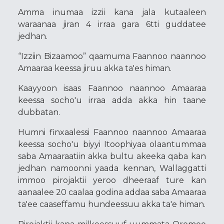
Amma inumaa izzii kana jala kutaaleen
waraanaa jiran 4 irraa gara 6tti guddatee
jedhan.
“Izziin Bizaamoo” qaamuma Faannoo naannoo
Amaaraa keessa jiruu akka ta'es himan.
Kaayyoon isaas Faannoo naannoo Amaaraa
keessa socho'u irraa adda akka hin taane
dubbatan.
Humni finxaalessi Faannoo naannoo Amaaraa
keessa socho'u biyyi Itoophiyaa olaantummaa
saba Amaaraatiin akka bultu akeeka qaba kan
jedhan namoonni yaada kennan, Wallaggatti
immoo pirojaktii yeroo dheeraaf ture kan
aanaalee 20 caalaa godina addaa saba Amaaraa
ta'ee caaseffamu hundeessuu akka ta'e himan.