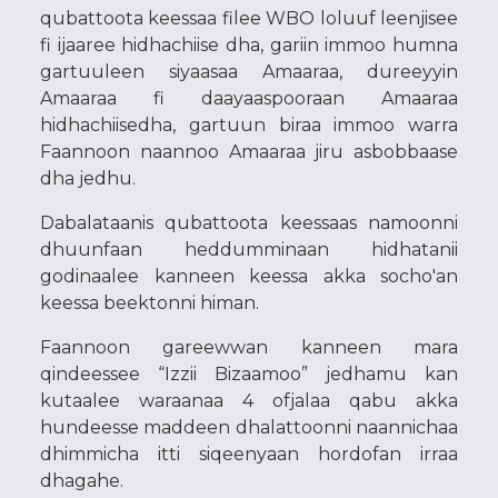
qubattoota keessaa filee WBO loluuf leenjisee
fi ijaaree hidhachiise dha, gariin immoo humna
gartuuleen siyaasaa Amaaraa, dureeyyin
Amaaraa fi daayaaspooraan Amaaraa
hidhachiisedha, gartuun biraa immoo warra
Faannoon naannoo Amaaraa jiru asbobbaase
dha jedhu.
Dabalataanis qubattoota keessaas namoonni
dhuunfaan heddumminaan hidhatanii
godinaalee kanneen keessa akka socho'an
keessa beektonni himan.
Faannoon gareewwan kanneen mara
qindeessee “Izzii Bizaamoo” jedhamu kan
kutaalee waraanaa 4 ofjalaa qabu akka
hundeesse maddeen dhalattoonni naannichaa
dhimmicha itti siqeenyaan hordofan irraa
dhagahe.