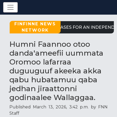
FINFINNE NEWS
STRONG CASES FOR AN INDEPENDENT
NETWORK
Humni Faannoo otoo
danda'ameefii uummata
Oromoo lafarraa
duguuguuf akeeka akka
qabu hubatamuu qaba
jedhan jiraattonni
godinaalee Wallaggaa.
Published March 13, 2026, 3:42 p.m. by FNN
Staff