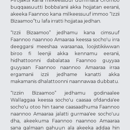
Pirojaktii kana milkeessuuf uummata Oromoo
buqqaasuutti bobba'anii akka hojjatan eeranii,
akeeka Faannoo kana milkeessuuf immoo “Izzii
Bizaamoo”tu lafa irratti hojjataa jedhan.
“Izzii Bizaamoo” jedhamu kana cimsuuf
Faannoo naannoo Amaaraa keessa socho'u irra
deeggarsi meeshaa waraanaa, loojistikiiwwan
biroo fi leenjii akka kennamu eeranii,
hidhattoonni dabalataa Faannoo guyyaa
guyyaan Faannoo naannoo Amaaraa irraa
ergamanii izzii jedhame kanatti akka
makamanis dhalattoonni naannawaa dubbatu.
“Izziin Bizaamoo” jedhamu godinaalee
Wallaggaa keessa socho'u caasaa ofdanda'ee
socho'u otoo hin taane caasaadhuma Faannoo
naannoo Amaaraa jalatti gurmaa'ee socho'uu
dha, akeekuma Faannoo naannoo Amaaraa
sana galmaan gahuun ala akeeka addaa hin