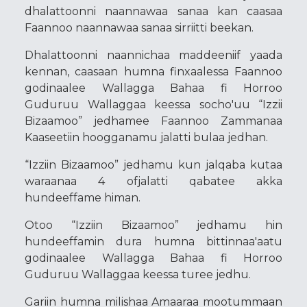
dhalattoonni naannawaa sanaa kan caasaa
Faannoo naannawaa sanaa sirriitti beekan.
Dhalattoonni naannichaa maddeeniif yaada
kennan, caasaan humna finxaalessa Faannoo
godinaalee Wallagga Bahaa fi Horroo
Guduruu Wallaggaa keessa socho'uu “Izzii
Bizaamoo” jedhamee Faannoo Zammanaa
Kaaseetiin hoogganamu jalatti bulaa jedhan.
“Izziin Bizaamoo” jedhamu kun jalqaba kutaa
waraanaa 4 ofjalatti qabatee akka
hundeeffame himan.
Otoo “Izziin Bizaamoo” jedhamu hin
hundeeffamin dura humna bittinnaa'aatu
godinaalee Wallagga Bahaa fi Horroo
Guduruu Wallaggaa keessa turee jedhu.
Gariin humna milishaa Amaaraa mootummaan