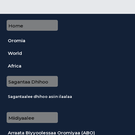
Home
Oromia
World
Africa
Sagantaa Dhihoo
Sagantaalee dhihoo asiin ilaalaa
Miidiyaalee
Arraata Biyyoolessaa Oromiyaa (ABO)