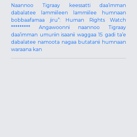
Naannoo Tigraay keessatti daa’imman
dabalatee lammiileen lammiilee humnaan
bobbaafamaa jiru”: Human Rights Watch
********* Angawoonni naannoo Tigraay
daa’imman umuriin isaanii waggaa 15 gadi ta’e
dabalatee namoota nagaa butatanii humnaan
waraana kan