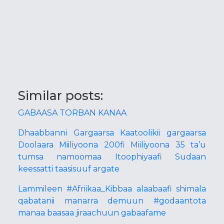
Similar posts:
GABAASA TORBAN KANAA
Dhaabbanni Gargaarsa Kaatoolikii gargaarsa
Doolaara Miiliyoona 200fi Miiliyoona 35 ta’u
tumsa namoomaa Itoophiyaafi Sudaan
keessatti taasisuuf argate
Lammileen #Afriikaa_Kibbaa alaabaafi shimala
qabatanii manarra demuun #godaantota
manaa baasaa jiraachuun gabaafame