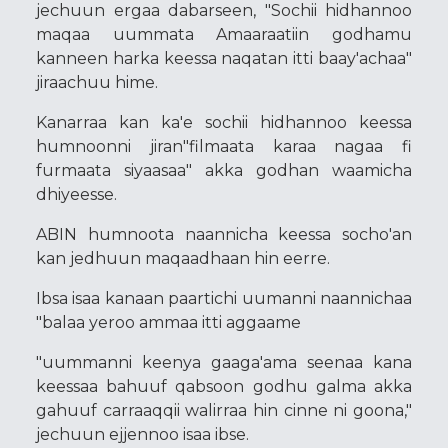
jechuun ergaa dabarseen, "Sochii hidhannoo
maqaa uummata Amaaraatiin godhamu
kanneen harka keessa naqatan itti baay'achaa"
jiraachuu hime.
Kanarraa kan ka'e sochii hidhannoo keessa
humnoonni jiran"filmaata karaa nagaa fi
furmaata siyaasaa" akka godhan waamicha
dhiyeesse.
ABIN humnoota naannicha keessa socho'an
kan jedhuun maqaadhaan hin eerre.
Ibsa isaa kanaan paartichi uumanni naannichaa
"balaa yeroo ammaa itti aggaame
"uummanni keenya gaaga'ama seenaa kana
keessaa bahuuf qabsoon godhu galma akka
gahuuf carraaqqii walirraa hin cinne ni goona,"
jechuun ejjennoo isaa ibse.