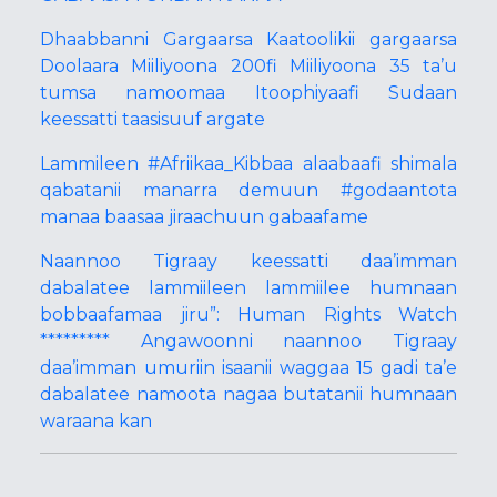
Dhaabbanni Gargaarsa Kaatoolikii gargaarsa
Doolaara Miiliyoona 200fi Miiliyoona 35 ta’u
tumsa namoomaa Itoophiyaafi Sudaan
keessatti taasisuuf argate
Lammileen #Afriikaa_Kibbaa alaabaafi shimala
qabatanii manarra demuun #godaantota
manaa baasaa jiraachuun gabaafame
Naannoo Tigraay keessatti daa’imman
dabalatee lammiileen lammiilee humnaan
bobbaafamaa jiru”: Human Rights Watch
********* Angawoonni naannoo Tigraay
daa’imman umuriin isaanii waggaa 15 gadi ta’e
dabalatee namoota nagaa butatanii humnaan
waraana kan