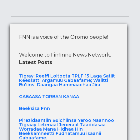
FNN is a voice of the Oromo people!
Welcome to Finfinne News Network.
Latest Posts
Tigray: Reeffi Loltoota TPLF 15 Laga Satiit
Keessatti Argamuu Gabaafame; Walitti
Bu'iinsi Daangaa Hammaachaa Jira
GABAASA TORBAN KANAA
Beeksisa Fnn
Pirezidaantiin Bulchiinsa Yeroo Naannoo
Tigraay Letenaal Jeneraal Taaddasaa
Worradaa Mana Hidhaa Hin
Beekkamneetti Fudhatamuu isaanii
Gabaafame.