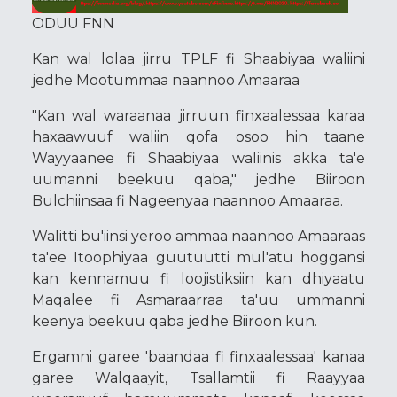
ODUU FNN
Kan wal lolaa jirru TPLF fi Shaabiyaa waliini
jedhe Mootummaa naannoo Amaaraa
"Kan wal waraanaa jirruun finxaalessaa karaa
haxaawuuf waliin qofa osoo hin taane
Wayyaanee fi Shaabiyaa waliinis akka ta'e
uumanni beekuu qaba," jedhe Biiroon
Bulchiinsaa fi Nageenyaa naannoo Amaaraa.
Walitti bu'iinsi yeroo ammaa naannoo Amaaraas
ta'ee Itoophiyaa guutuutti mul'atu hoggansi
kan kennamuu fi loojistiksiin kan dhiyaatu
Maqalee fi Asmaraarraa ta'uu ummanni
keenya beekuu qaba jedhe Biiroon kun.
Ergamni garee 'baandaa fi finxaalessaa' kanaa
garee Walqaayit, Tsallamtii fi Raayyaa