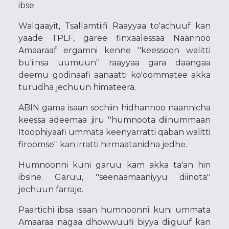
ibse.
Walqaayit, Tsallamtiifi Raayyaa to'achuuf kan
yaade TPLF, garee finxaalessaa Naannoo
Amaaraaf ergamni kenne ''keessoon walitti
bu'iinsa uumuun'' raayyaa gara daangaa
deemu godinaafi aanaatti ko'oommatee akka
turudha jechuun himateera.
ABIN gama isaan sochiin hidhannoo naannicha
keessa adeemaa jiru ''humnoota diinummaan
Itoophiyaafi ummata keenyarratti qaban walitti
firoomse'' kan irratti hirmaatanidha jedhe.
Humnoonni kuni garuu kam akka ta'an hin
ibsine. Garuu, ''seenaamaaniyyu diinota''
jechuun farraje.
Paartichi ibsa isaan humnoonni kuni ummata
Amaaraa nagaa dhowwuufi biyya diiguuf kan