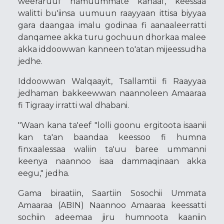
weeraruuf hamuummate kanaaf, keessaa
walitti bu'iinsa uumuun raayyaan ittisa biyyaa
gara daangaa imalu godinaa fi aanaaleerratti
danqamee akka turu gochuun dhorkaa malee
akka iddoowwan kanneen to'atan mijeessudha
jedhe.
Iddoowwan Walqaayit, Tsallamtii fi Raayyaa
jedhaman bakkeewwan naannoleen Amaaraa
fi Tigraay irratti wal dhabani.
"Waan kana ta'eef "lolli goonu ergitoota isaanii
kan ta'an baandaa keessoo fi humna
finxaalessaa waliin ta'uu baree ummanni
keenya naannoo isaa dammaqinaan akka
eegu," jedha.
Gama biraatiin, Saartiin Sosochii Ummata
Amaaraa (ABIN) Naannoo Amaaraa keessatti
sochiin adeemaa jiru humnoota kaaniin