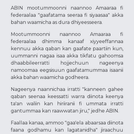
ABIN mootummoonni naannoo Amaaraa fi
federaalaa "gaafatama seeraa fi siyaasaa" akka
bahan waamicha as dura dhiyeesseera.
Mootummoonni naannoo Amaaraa fi
federaalaa dhimma kanaaf xiyyeeffannaa
kennuu akka qaban kan gaafate paartiin kun,
uummanni nagaa isaa akka tikfatu gahoomsa
dhaabbileerratti hojjechuun nageenya
namoomaa eegsisuun gaafatamummaa isaanii
akka bahan waamicha godheera.
Nageenya naannichaa irratti "kanneen gahee
qaban seenaa keessatti warra diinota keenya
ta'an waliin kan hiriiranii fi ummata irratti
gantummaa kan raawwatan jiru," jedhe ABIN.
Faallaa kanaa, ammoo "gaa'ela abaarsaa diinota
faana godhamu kan lagatanidha" jiraachuu