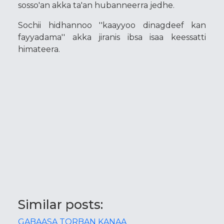
sosso'an akka ta'an hubanneerra jedhe.
Sochii hidhannoo ''kaayyoo dinagdeef kan
fayyadama'' akka jiranis ibsa isaa keessatti
himateera.
Similar posts:
GABAASA TORBAN KANAA