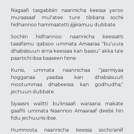
Nagaafi tasgabbiin naannicha keessa yeroo
muraasaaf mul'atee ture tibbana sochii
hidhannoo hammaatetti jijjiiramuu dubbate.
Sochiin hidhannoo naannicha keessatti
taasifamu qabsoo ummata Amaaraa ''bu'uura
dhabsiisuun sirna keessaa kan baasu'' akka ta'e
paartichi ibsa baaseen hime.
Kunis, ummata naannichaa ''jaarmiyaa
hogganaa yaadaa kan dhabsiisuufi
mootummaa dhabeessa kan godhudha,''
jechuun dubbate.
Siyaasni walitti bu'iinsaafi waraana makate
gaaffii ummata Naannoo Amaaraaf deebii hin
fidu jechuunis ibse.
Humnoota naannicha keessa socho'aniif