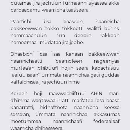
butamaa jira jechuun furmaanni siyaasaa akka
barbaadamu waamicha taasiseera.
Paartichi ibsa baaseen, naannicha
bakkeewwan tokko tokkootti walitti bu'iinsi
hammaachuun ''irra deebiin rakkoon
namoomaa'' mudataa jira jedhe.
Dhaabichi ibsa isaa kanaan bakkeewwan
naannichaatti ''qaamoleen nageenyaa
murtaa'an dhibuufi hojiin seera kabachiisuu
laafuu isaan'' ummata naannichaa gatii guddaa
kaffalchiisaa jira jechuun hime.
Koreen hojii raawwachiiftuu ABIN marii
dhimma waqtawaa irratti mari'atee ibsa baase
kanarratti, hidhattoota naannicha keessa
sosso'an, ummata naannichaa, akkasumas
mootummaa naannichaafi federaalaaf
waamicha dhihesseera.