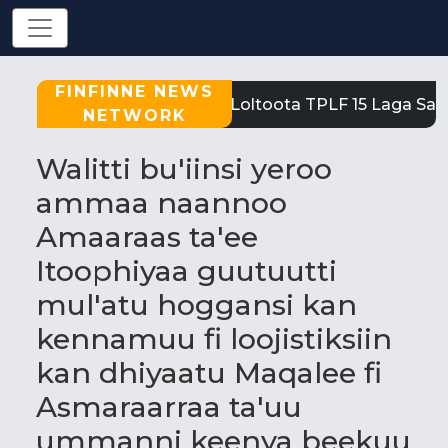
FINFINNE NEWS
Tigray: Reeffi Loltoota TPLF 15 Laga Satiit
NETWORK
Walitti bu'iinsi yeroo
ammaa naannoo
Amaaraas ta'ee
Itoophiyaa guutuutti
mul'atu hoggansi kan
kennamuu fi loojistiksiin
kan dhiyaatu Maqalee fi
Asmaraarraa ta'uu
ummanni keenya beekuu