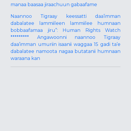
manaa baasaa jiraachuun gabaafame
Naannoo Tigraay keessatti daa’imman
dabalatee lammiileen lammiilee humnaan
bobbaafamaa jiru”: Human Rights Watch
********* Angawoonni naannoo Tigraay
daa’imman umuriin isaanii waggaa 15 gadi ta’e
dabalatee namoota nagaa butatanii humnaan
waraana kan