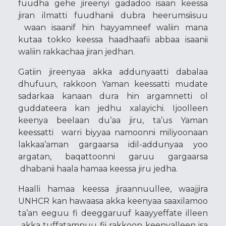
fuudha gehe jireenyi gadadoo isaan keessa
jiran ilmatti fuudhanii dubra heerumsiisuu
waan isaanif hin hayyamneef waliin mana
kutaa tokko keessa haadhaafii abbaa isaanii
waliin rakkachaa jiran jedhan.
Gatiin jireenyaa akka addunyaatti dabalaa
dhufuun, rakkoon Yaman keessatti mudate
sadarkaa kanaan dura hin argamnetti ol
guddateera kan jedhu xalayichi. Ijoolleen
keenya beelaan du’aa jiru, ta’us Yaman
keessatti warri biyyaa namoonni miliyoonaan
lakkaa’aman gargaarsa idil-addunyaa yoo
argatan, baqattoonni garuu gargaarsa
dhabanii haala hamaa keessa jiru jedha.
Haalli hamaa keessa jiraannuullee, waajjira
UNHCR kan hawaasa akka keenyaa saaxilamoo
ta’an eeguu fi deeggaruuf kaayyeffate illeen
akka tuffatamnuu fii rakkoon keenyalleen isa