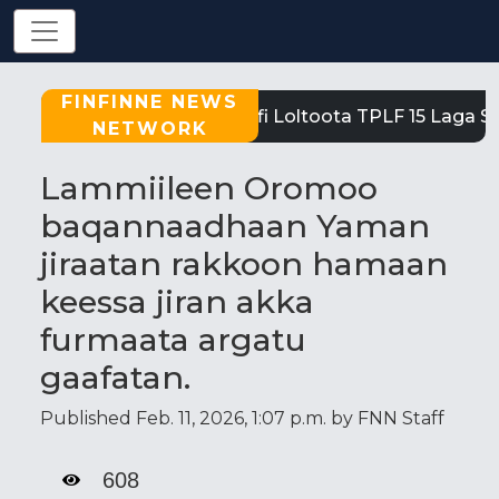
FINFINNE NEWS
Tigray: Reeffi Loltoota TPLF 15 Laga Sat
NETWORK
Lammiileen Oromoo
baqannaadhaan Yaman
jiraatan rakkoon hamaan
keessa jiran akka
furmaata argatu
gaafatan.
Published Feb. 11, 2026, 1:07 p.m. by FNN Staff
608