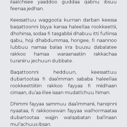
ilaalchisee yaaddoo guddaa qabnu ibsuu
feenaa jedhan.
Keessattuu waggoota kurnan darban keessa
baqattoonni biyya kanaa haleellaa rookkeettii,
dhohinsa, sodaa fi tasgabbii dhabuu itti fufiinsa
qabu, hoji dhabdummaa, hongee, fi naannoo
lubbuu namaa balaa irra buusu dabalatee
rakkoo hamaa waraanaatiin rakkachaa
turaniiru jechuun dubbate.
Baqattoonni hedduun, keessattuu
dubartootaa fi daa’imman sababa haleellaa
rookkeettiitiin rakkoo fayyaa fi miidhaan
cimaan, du’aa illee isaan mudatlchuu himan.
Dhimmi fayyaa sammuu daa’immanii, hanqinni
nyaataa, fi rakkoowwan fayyaa walhormaataa
dubartootaa wajjin walqabatan bal’inaan
mul’achuus ibsan.