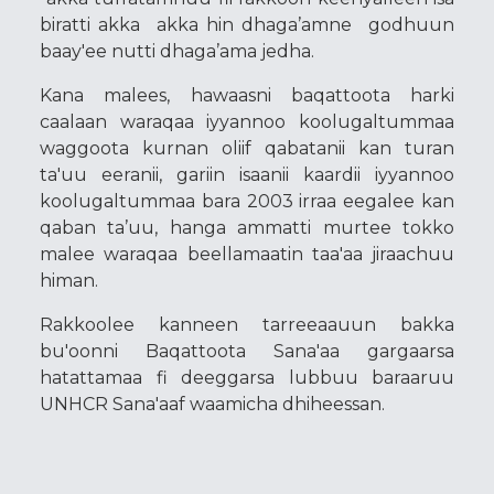
biratti akka akka hin dhaga’amne godhuun
baay'ee nutti dhaga’ama jedha.
Kana malees, hawaasni baqattoota harki
caalaan waraqaa iyyannoo koolugaltummaa
waggoota kurnan oliif qabatanii kan turan
ta'uu eeranii, gariin isaanii kaardii iyyannoo
koolugaltummaa bara 2003 irraa eegalee kan
qaban ta’uu, hanga ammatti murtee tokko
malee waraqaa beellamaatin taa'aa jiraachuu
himan.
Rakkoolee kanneen tarreeaauun bakka
bu'oonni Baqattoota Sana'aa gargaarsa
hatattamaa fi deeggarsa lubbuu baraaruu
UNHCR Sana'aaf waamicha dhiheessan.