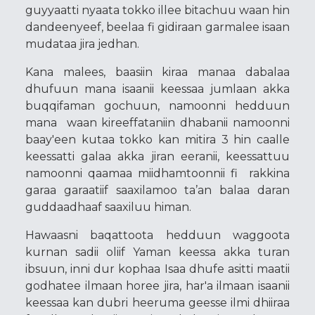
guyyaatti nyaata tokko illee bitachuu waan hin
dandeenyeef, beelaa fi gidiraan garmalee isaan
mudataa jira jedhan.
Kana malees, baasiin kiraa manaa dabalaa
dhufuun mana isaanii keessaa jumlaan akka
buqqifaman gochuun, namoonni hedduun
mana waan kireeffataniin dhabanii namoonni
baay'een kutaa tokko kan mitira 3 hin caalle
keessatti galaa akka jiran eeranii, keessattuu
namoonni qaamaa miidhamtoonnii fi rakkina
garaa garaatiif saaxilamoo ta’an balaa daran
guddaadhaaf saaxiluu himan.
Hawaasni baqattoota hedduun waggoota
kurnan sadii oliif Yaman keessa akka turan
ibsuun, inni dur kophaa Isaa dhufe asitti maatii
godhatee ilmaan horee jira, har'a ilmaan isaanii
keessaa kan dubri heeruma geesse ilmi dhiiraa