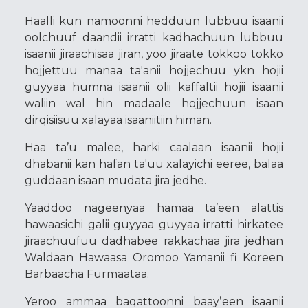
Haalli kun namoonni hedduun lubbuu isaanii
oolchuuf daandii irratti kadhachuun lubbuu
isaanii jiraachisaa jiran, yoo jiraate tokkoo tokko
hojjettuu manaa ta'anii hojjechuu ykn hojii
guyyaa humna isaanii olii kaffaltii hojii isaanii
waliin wal hin madaale hojjechuun isaan
dirqisiisuu xalayaa isaaniitiin himan.
Haa ta’u malee, harki caalaan isaanii hojii
dhabanii kan hafan ta'uu xalayichi eeree, balaa
guddaan isaan mudata jira jedhe.
Yaaddoo nageenyaa hamaa ta’een alattis
hawaasichi galii guyyaa guyyaa irratti hirkatee
jiraachuufuu dadhabee rakkachaa jira jedhan
Waldaan Hawaasa Oromoo Yamanii fi Koreen
Barbaacha Furmaataa.
Yeroo ammaa baqattoonni baayʼeen isaanii