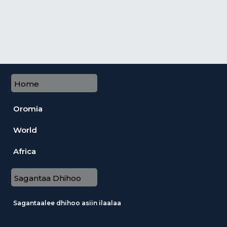
Home
Oromia
World
Africa
Sagantaa Dhihoo
Sagantaalee dhihoo asiin ilaalaa