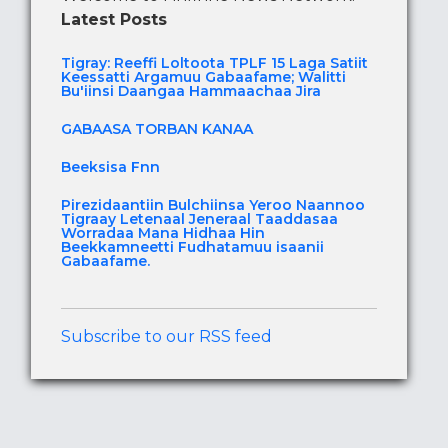
Latest Posts
Tigray: Reeffi Loltoota TPLF 15 Laga Satiit
Keessatti Argamuu Gabaafame; Walitti
Bu'iinsi Daangaa Hammaachaa Jira
GABAASA TORBAN KANAA
Beeksisa Fnn
Pirezidaantiin Bulchiinsa Yeroo Naannoo
Tigraay Letenaal Jeneraal Taaddasaa
Worradaa Mana Hidhaa Hin
Beekkamneetti Fudhatamuu isaanii
Gabaafame.
Subscribe to our RSS feed