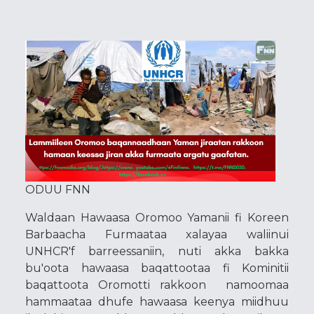
ODUU FNN
Waldaan Hawaasa Oromoo Yamanii fi Koreen
Barbaacha Furmaataa xalayaa waliinui
UNHCR'f barreessaniin, nuti akka bakka
bu'oota hawaasa baqattootaa fi Kominitii
baqattoota Oromotti rakkoon namoomaa
hammaataa dhufe hawaasa keenya miidhuu