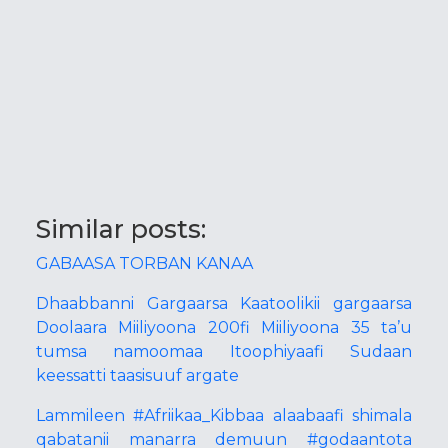
Similar posts:
GABAASA TORBAN KANAA
Dhaabbanni Gargaarsa Kaatoolikii gargaarsa
Doolaara Miiliyoona 200fi Miiliyoona 35 ta’u
tumsa namoomaa Itoophiyaafi Sudaan
keessatti taasisuuf argate
Lammileen #Afriikaa_Kibbaa alaabaafi shimala
qabatanii manarra demuun #godaantota