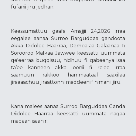
fufanii jiru jedhan.
Keessumattuu gaafa Amajjii 24,2026 irraa
eegalee aanaa Surroo Barguddaa gandoota
Akka Didolee Haarraa, Dembalaa Galaanaa fi
Sorooroo Malkaa Jawwee keessatti uummata
qe'eerraa buqqisuu, hidhuu fi qabeenya isaa
ta’ee kanneen akka loonii fi re'ee irraa
saamuun rakkoo hammaataaf saaxilaa
jiraaaachuu jiraattonni maddeeniif himanii jiru.
Kana malees aanaa Surroo Barguddaa Ganda
Diidolee Haarraa keessatti uummata nagaa
maqaan isaanir: