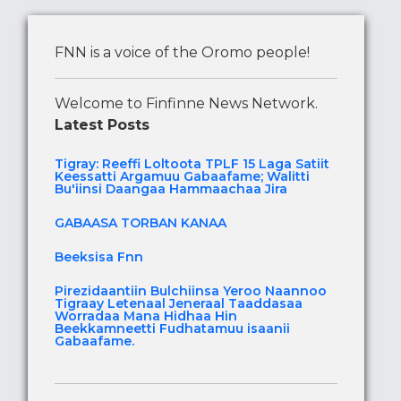
FNN is a voice of the Oromo people!
Welcome to Finfinne News Network.
Latest Posts
Tigray: Reeffi Loltoota TPLF 15 Laga Satiit
Keessatti Argamuu Gabaafame; Walitti
Bu'iinsi Daangaa Hammaachaa Jira
GABAASA TORBAN KANAA
Beeksisa Fnn
Pirezidaantiin Bulchiinsa Yeroo Naannoo
Tigraay Letenaal Jeneraal Taaddasaa
Worradaa Mana Hidhaa Hin
Beekkamneetti Fudhatamuu isaanii
Gabaafame.