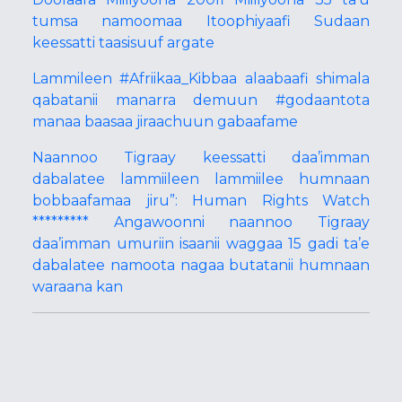
tumsa namoomaa Itoophiyaafi Sudaan
keessatti taasisuuf argate
Lammileen #Afriikaa_Kibbaa alaabaafi shimala
qabatanii manarra demuun #godaantota
manaa baasaa jiraachuun gabaafame
Naannoo Tigraay keessatti daa’imman
dabalatee lammiileen lammiilee humnaan
bobbaafamaa jiru”: Human Rights Watch
********* Angawoonni naannoo Tigraay
daa’imman umuriin isaanii waggaa 15 gadi ta’e
dabalatee namoota nagaa butatanii humnaan
waraana kan