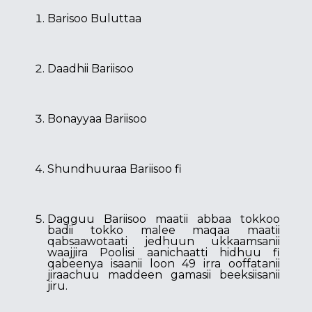
Barisoo Buluttaa
Daadhii Bariisoo
Bonayyaa Bariisoo
Shundhuuraa Bariisoo fi
Dagguu Bariisoo maatii abbaa tokkoo
badii tokko malee maqaa maatii
qabsaawotaati jedhuun ukkaamsanii
waajjira Poolisi aanichaatti hidhuu fi
qabeenya isaanii loon 49 irra ooffatanii
jiraachuu maddeen gamasii beeksiisanii
jiru.