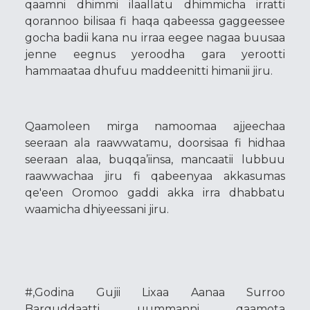
qaamni dhimmi ilaallatu dhimmicha irratti
qorannoo bilisaa fi haqa qabeessa gaggeessee
gocha badii kana nu irraa eegee nagaa buusaa
jenne eegnus yeroodha gara yerootti
hammaataa dhufuu maddeenitti himanii jiru.
Qaamoleen mirga namoomaa ajjeechaa
seeraan ala raawwatamu, doorsisaa fi hidhaa
seeraan alaa, buqqa’iinsa, mancaatii lubbuu
raawwachaa jiru fi qabeenyaa akkasumas
qe'een Oromoo gaddi akka irra dhabbatu
waamicha dhiyeessani jiru.
#,Godina Gujii Lixaa Aanaa Surroo
Barguddaatti uummanni qaamota