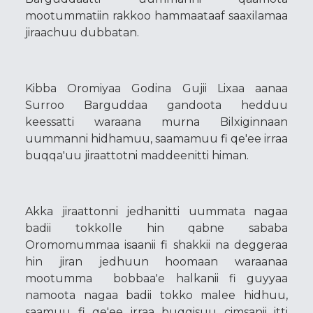
mootummatiin rakkoo hammaataaf saaxilamaa
jiraachuu dubbatan.
Kibba Oromiyaa Godina Gujii Lixaa aanaa
Surroo Barguddaa gandoota hedduu
keessatti waraana murna Bilxiginnaan
uummanni hidhamuu, saamamuu fi qe'ee irraa
buqqa'uu jiraattotni maddeenitti himan.
Akka jiraattonni jedhanitti uummata nagaa
badii tokkolle hin qabne sababa
Oromomummaa isaanii fi shakkii na deggeraa
hin jiran jedhuun hoomaan waraanaa
mootumma bobbaa'e halkanii fi guyyaa
namoota nagaa badii tokko malee hidhuu,
saamuu fi qe'ee irraa buqqisuu cimsanii itti