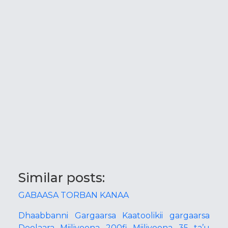
Similar posts:
GABAASA TORBAN KANAA
Dhaabbanni Gargaarsa Kaatoolikii gargaarsa
Doolaara Miiliyoona 200fi Miiliyoona 35 ta’u