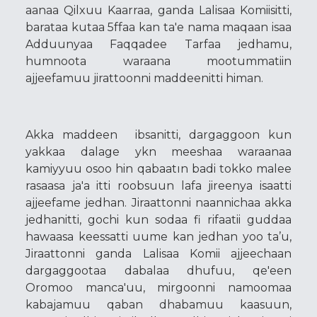
aanaa Qilxuu Kaarraa, ganda Lalisaa Komiisitti,
barataa kutaa 5ffaa kan ta'e nama maqaan isaa
Adduunyaa Faqqadee Tarfaa jedhamu,
humnoota waraana mootummatiin
ajjeefamuu jirattoonni maddeenitti himan.
Akka maddeen ibsanitti, dargaggoon kun
yakkaa dalage ykn meeshaa waraanaa
kamiyyuu osoo hin qabaatın badi tokko malee
rasaasa ja'a itti roobsuun lafa jireenya isaatti
ajjeefame jedhan. Jiraattonni naannichaa akka
jedhanitti, gochi kun sodaa fi rifaatii guddaa
hawaasa keessatti uume kan jedhan yoo ta’u,
Jiraattonni ganda Lalisaa Komii ajjeechaan
dargaggootaa dabalaa dhufuu, qe'een
Oromoo manca'uu, mirgoonni namoomaa
kabajamuu qaban dhabamuu kaasuun,