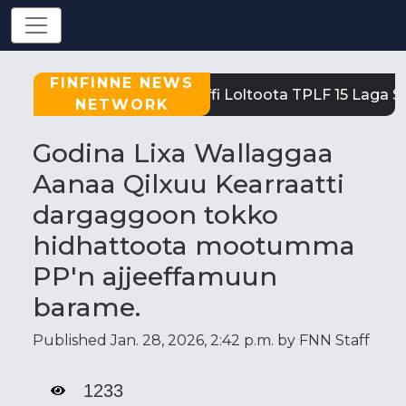
FINFINNE NEWS
Tigray: Reeffi Loltoota TPLF 15 Laga Sat
NETWORK
Godina Lixa Wallaggaa
Aanaa Qilxuu Kearraatti
dargaggoon tokko
hidhattoota mootumma
PP'n ajjeeffamuun
barame.
Published Jan. 28, 2026, 2:42 p.m. by FNN Staff
1233