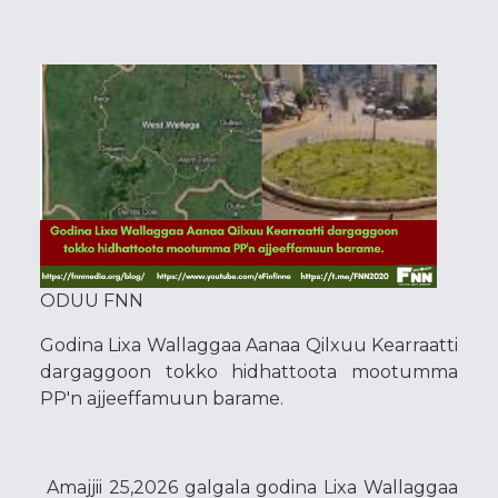
ODUU FNN
Godina Lixa Wallaggaa Aanaa Qilxuu Kearraatti
dargaggoon tokko hidhattoota mootumma
PP'n ajjeeffamuun barame.
Amajjii 25,2026 galgala godina Lixa Wallaggaa