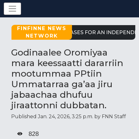
FINFINNE NEWS
STRONG CASES FOR AN INDEPENDENT
NETWORK
Godinaalee Oromiyaa
mara keessaatti dararriin
mootummaa PPtiin
Ummatarraa ga’aa jiru
jabaachaa dhufuu
jiraattonni dubbatan.
Published Jan. 24, 2026, 3:25 p.m. by FNN Staff
828