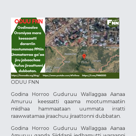
ODUU FNN
Godina Horroo Guduruu Wallaggaa Aanaa
Amuruu keessatti qaama mootummaatiin
miidhaa hammaataan uummata irratti
raawwatamaa jiraachuu jiraattonni dubbatan.
Godina Horroo Guduruu Wallaggaa Aanaa
Amuruu ganda Siiddanii jedhamutti waraanni