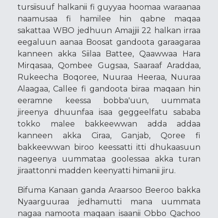
tursiisuuf halkanii fi guyyaa hoomaa waraanaa
naamusaa fi hamilee hin qabne maqaa
sakattaa WBO jedhuun Amajjii 22 halkan irraa
eegaluun aanaa Boosat gandoota garaagaraa
kanneen akka Siilaa Battee, Qaawwaa Hara
Mirqasaa, Qombee Gugsaa, Saaraaf Araddaa,
Rukeecha Boqoree, Nuuraa Heeraa, Nuuraa
Alaagaa, Callee fi gandoota biraa maqaan hin
eeramne keessa bobba'uun, uummata
jireenya dhuunfaa isaa geggeelfatu sababa
tokko malee bakkeewwan adda addaa
kanneen akka Ciraa, Ganjab, Qoree fi
bakkeewwan biroo keessatti itti dhukaasuun
nageenya uummataa goolessaa akka turan
jiraattonni madden keenyatti himanii jiru.
Bifuma Kanaan ganda Araarsoo Beeroo bakka
Nyaarguuraa jedhamutti mana uummata
nagaa namoota maqaan isaanii Obbo Qachoo