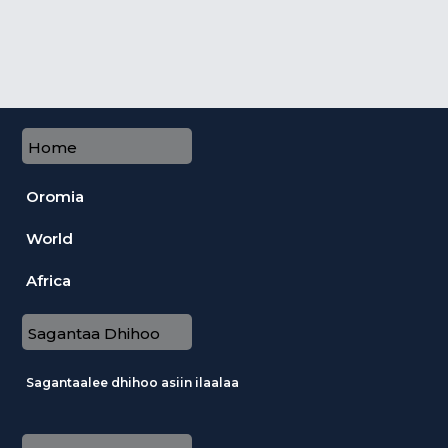
Home
Oromia
World
Africa
Sagantaa Dhihoo
Sagantaalee dhihoo asiin ilaalaa