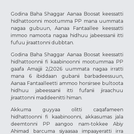
Godina Baha Shaggar Aanaa Boosat keessatti
hidhattoonni mootumma PP mana uummata
nagaa gubuun, Aanaa Fantaallee keessatti
immoo namoota nagaa hidhuu jabeessanii itti
fufuu jiraattonni dubbtan.
Godina Baha Shaggar Aanaa Boosat keessatti
hidhattoonnii fi kaabinoonni mootummaa PP
gaafa Amajjii 2/,2026 uummata nagaa irratti
mana 6 ibiddaan gubanii barbadeessuun,
Aanaa Fantaalleetti ammoo horsirsee bultoota
hidhuu jabeessanii itti fufanii jiraachuu
jiraattonni maddeenitti himan.
Akkuma guyyaa olitti caqafameen
hidhattoonni fi kaabinoonni, akkasumas jala
deemtonni PP aangoo nam-tokkee Abiy
Ahimad barcuma siyaasaa impaayeratti irra