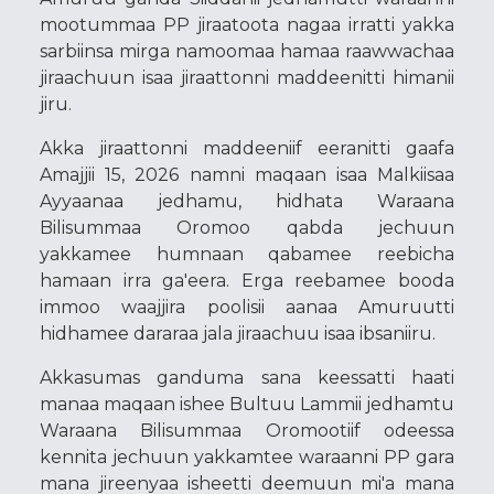
mootummaa PP jiraatoota nagaa irratti yakka
sarbiinsa mirga namoomaa hamaa raawwachaa
jiraachuun isaa jiraattonni maddeenitti himanii
jiru.
Akka jiraattonni maddeeniif eeranitti gaafa
Amajjii 15, 2026 namni maqaan isaa Malkiisaa
Ayyaanaa jedhamu, hidhata Waraana
Bilisummaa Oromoo qabda jechuun
yakkamee humnaan qabamee reebicha
hamaan irra ga'eera. Erga reebamee booda
immoo waajjira poolisii aanaa Amuruutti
hidhamee dararaa jala jiraachuu isaa ibsaniiru.
Akkasumas ganduma sana keessatti haati
manaa maqaan ishee Bultuu Lammii jedhamtu
Waraana Bilisummaa Oromootiif odeessa
kennita jechuun yakkamtee waraanni PP gara
mana jireenyaa isheetti deemuun mi'a mana