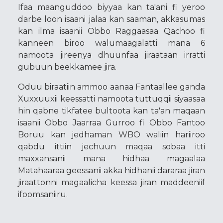
Ifaa maanguddoo biyyaa kan ta'ani fi yeroo
darbe loon isaani jalaa kan saaman, akkasumas
kan ilma isaanii Obbo Raggaasaa Qachoo fi
kanneen biroo walumaagalatti mana 6
namoota jireenya dhuunfaa jiraataan irratti
gubuun beekkamee jira.
Oduu biraatiin ammoo aanaa Fantaallee ganda
Xuxxuuxii keessatti namoota tuttuqqii siyaasaa
hin qabne tikfatee bultoota kan ta'an maqaan
isaanii Obbo Jaarraa Gurroo fi Obbo Fantoo
Boruu kan jedhaman WBO waliin hariiroo
qabdu ittiin jechuun maqaa sobaa itti
maxxansanii mana hidhaa magaalaa
Matahaaraa geessanii akka hidhanii dararaa jiran
jiraattonni magaalicha keessa jiran maddeeniif
ifoomsaniiru.