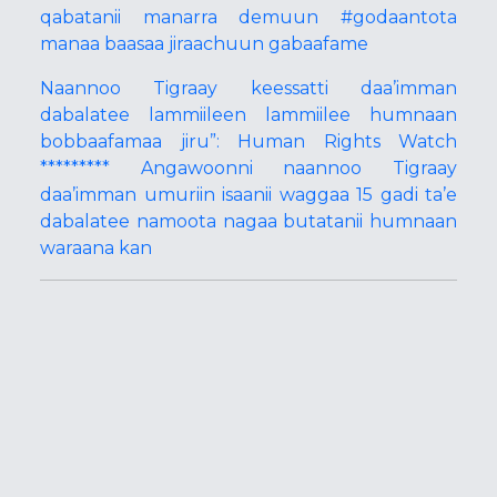
qabatanii manarra demuun #godaantota
manaa baasaa jiraachuun gabaafame
Naannoo Tigraay keessatti daa’imman
dabalatee lammiileen lammiilee humnaan
bobbaafamaa jiru”: Human Rights Watch
********* Angawoonni naannoo Tigraay
daa’imman umuriin isaanii waggaa 15 gadi ta’e
dabalatee namoota nagaa butatanii humnaan
waraana kan