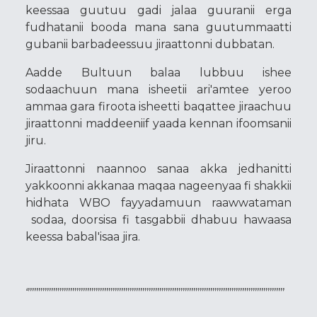
keessaa guutuu gadi jalaa guuranii erga
fudhatanii booda mana sana guutummaatti
gubanii barbadeessuu jiraattonni dubbatan.
Aadde Bultuun balaa lubbuu ishee
sodaachuun mana isheetii ari'amtee yeroo
ammaa gara firoota isheetti baqattee jiraachuu
jiraattonni maddeeniif yaada kennan ifoomsanii
jiru.
Jiraattonni naannoo sanaa akka jedhanitti
yakkoonni akkanaa maqaa nageenyaa fi shakkii
hidhata WBO fayyadamuun raawwataman
sodaa, doorsisa fi tasgabbii dhabuu hawaasa
keessa babal'isaa jira.
‘’’’’’’’’’’’’’’’’’’’’’’’’’’’’’’’’’’’’’’’’’’’’’’’’’’’’’’’’’’’’’’’’’’’’’’’’’’’’’’’’’’’’’’’’’’’’’’’’’’’’’’’’’’’’’’’’’’’’’’’’’