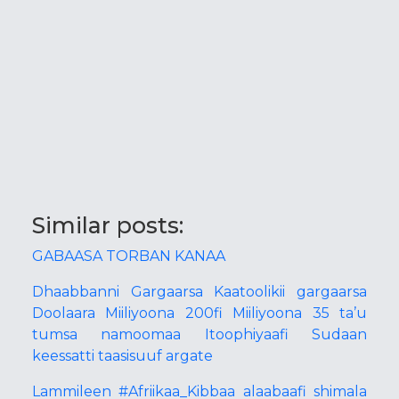
Similar posts:
GABAASA TORBAN KANAA
Dhaabbanni Gargaarsa Kaatoolikii gargaarsa
Doolaara Miiliyoona 200fi Miiliyoona 35 ta’u
tumsa namoomaa Itoophiyaafi Sudaan
keessatti taasisuuf argate
Lammileen #Afriikaa_Kibbaa alaabaafi shimala