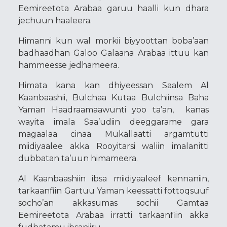
Eemireetota Arabaa garuu haalli kun dhara
jechuun haaleera.
Himanni kun wal morkii biyyoottan boba’aan
badhaadhan Galoo Galaana Arabaa ittuu kan
hammeesse jedhameera.
Himata kana kan dhiyeessan Saalem Al
Kaanbaashii, Bulchaa Kutaa Bulchiinsa Baha
Yaman Haadraamaawunti yoo ta’an, kanas
wayita imala Saa’udiin deeggarame gara
magaalaa cinaa Mukallaatti argamtutti
miidiyaalee akka Rooyitarsi waliin imalanitti
dubbatan ta’uun himameera.
Al Kaanbaashiin ibsa miidiyaaleef kennaniin,
tarkaanfiin Gartuu Yaman keessatti fottoqsuuf
socho’an akkasumas sochii Gamtaa
Eemireetota Arabaa irratti tarkaanfiin akka