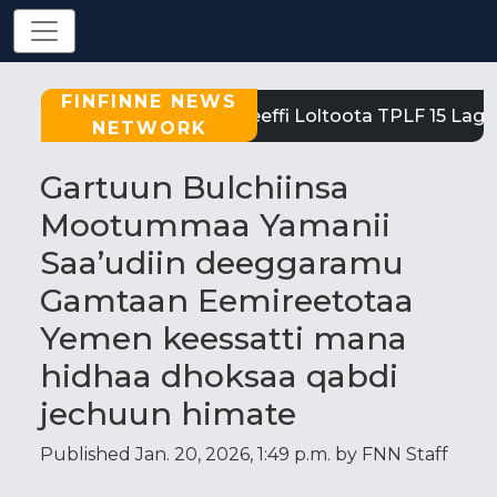
FINFINNE NEWS
Tigray: Reeffi Loltoota TPLF 15 Laga 
NETWORK
Gartuun Bulchiinsa
Mootummaa Yamanii
Saa’udiin deeggaramu
Gamtaan Eemireetotaa
Yemen keessatti mana
hidhaa dhoksaa qabdi
jechuun himate
Published Jan. 20, 2026, 1:49 p.m. by FNN Staff