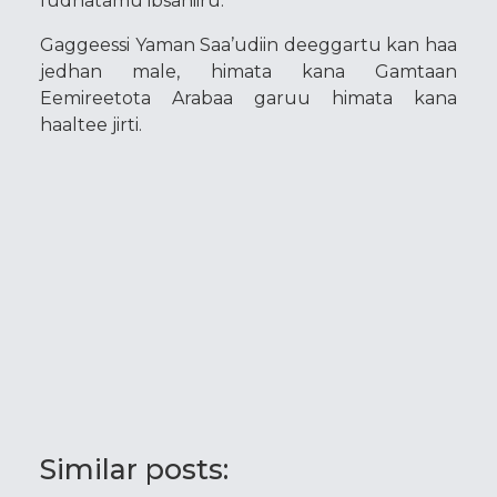
fudhatamu ibsaniiru.
Gaggeessi Yaman Saa’udiin deeggartu kan haa
jedhan male, himata kana Gamtaan
Eemireetota Arabaa garuu himata kana
haaltee jirti.
Similar posts: