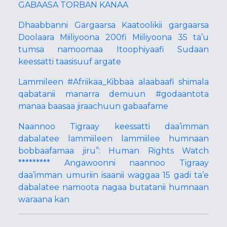
GABAASA TORBAN KANAA
Dhaabbanni Gargaarsa Kaatoolikii gargaarsa
Doolaara Miiliyoona 200fi Miiliyoona 35 ta’u
tumsa namoomaa Itoophiyaafi Sudaan
keessatti taasisuuf argate
Lammileen #Afriikaa_Kibbaa alaabaafi shimala
qabatanii manarra demuun #godaantota
manaa baasaa jiraachuun gabaafame
Naannoo Tigraay keessatti daa’imman
dabalatee lammiileen lammiilee humnaan
bobbaafamaa jiru”: Human Rights Watch
********* Angawoonni naannoo Tigraay
daa’imman umuriin isaanii waggaa 15 gadi ta’e
dabalatee namoota nagaa butatanii humnaan
waraana kan