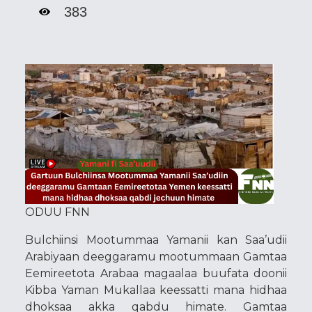
383
ODUU FNN
Bulchiinsi Mootummaa Yamanii kan Saa’udii
Arabiyaan deeggaramu mootummaan Gamtaa
Eemireetota Arabaa magaalaa buufata doonii
Kibba Yaman Mukallaa keessatti mana hidhaa
dhoksaa akka qabdu himate. Gamtaa