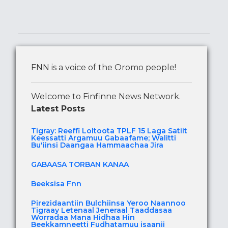
FNN is a voice of the Oromo people!
Welcome to Finfinne News Network.
Latest Posts
Tigray: Reeffi Loltoota TPLF 15 Laga Satiit
Keessatti Argamuu Gabaafame; Walitti
Bu'iinsi Daangaa Hammaachaa Jira
GABAASA TORBAN KANAA
Beeksisa Fnn
Pirezidaantiin Bulchiinsa Yeroo Naannoo
Tigraay Letenaal Jeneraal Taaddasaa
Worradaa Mana Hidhaa Hin
Beekkamneetti Fudhatamuu isaanii