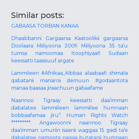
Similar posts:
GABAASA TORBAN KANAA
Dhaabbanni Gargaarsa Kaatoolikii gargaarsa
Doolaara Miiliyoona 200fi Miiliyoona 35 ta’u
tumsa namoomaa Itoophiyaafi Sudaan
keessatti taasisuuf argate
Lammileen #Afriikaa_Kibbaa alaabaafi shimala
qabatanii manarra demuun #godaantota
manaa baasaa jiraachuun gabaafame
Naannoo Tigraay keessatti daa’imman
dabalatee lammiileen lammiilee humnaan
bobbaafamaa jiru”: Human Rights Watch
********* Angawoonni naannoo Tigraay
daa’imman umuriin isaanii waggaa 15 gadi ta’e
dabalatee namoota nagaa butatanii humnaan