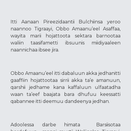
Itti Aanaan Pireezidaantii Bulchiinsa yeroo
naannoo Tigraayi, Obbo Amaanu’eel Asaffaa,
wayita marii hojattoota sektara barnootaa
waliin taasifametti ibsuunis miidiyaaleen
naannichaa ibsee jira.
Obbo Amaanu’eel itti dabaluun akka jedhanitti
gaaffiin hojattootaa sirrii akka ta’e amanuun,
qarshii jedhame kana kaffaluun ulfaatadha
waan ta’eef baajata bara dhufuu keessatti
qabannee itti deemuu dandeenya jedhan.
Adoolessa darbe himata Barsiisotaa