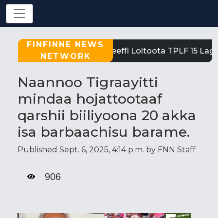
FINFINNE NEWS
Tigray: Reeffi Loltoota TPLF 15 Laga
NETWORK
Naannoo Tigraayitti
mindaa hojattootaaf
qarshii biiliyoona 20 akka
isa barbaachisu barame.
Published Sept. 6, 2025, 4:14 p.m. by FNN Staff
906