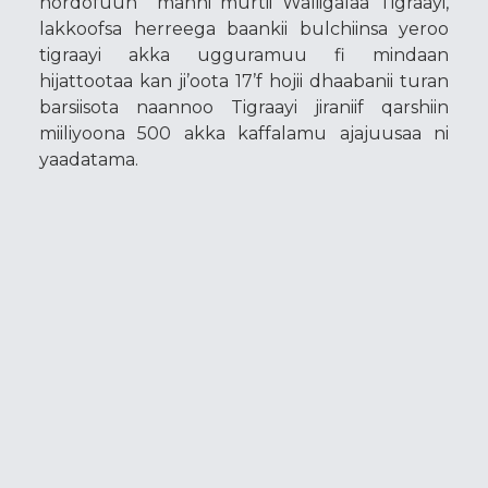
hordofuun manni murtii Waliigalaa Tigraayi,
lakkoofsa herreega baankii bulchiinsa yeroo
tigraayi akka ugguramuu fi mindaan
hijattootaa kan ji’oota 17’f hojii dhaabanii turan
barsiisota naannoo Tigraayi jiraniif qarshiin
miiliyoona 500 akka kaffalamu ajajuusaa ni
yaadatama.