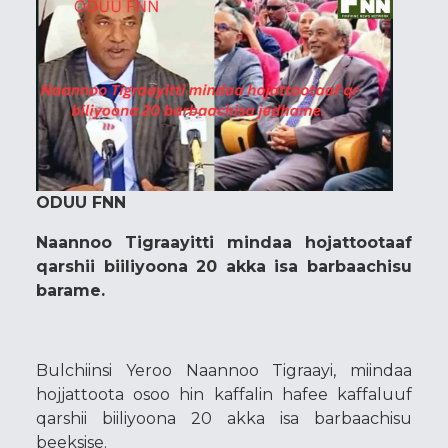
ODUU FNN
Naannoo Tigraayitti mindaa hojattootaaf
qarshii biiliyoona 20 akka isa barbaachisu
barame.
Bulchiinsi Yeroo Naannoo Tigraayi, miindaa
hojjattoota osoo hin kaffalin hafee kaffaluuf
qarshii biiliyoona 20 akka isa barbaachisu
beeksise.