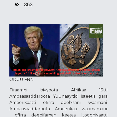
363
ODUU FNN
Tiraampi biyyoota Afriikaa 15tti
Ambaasaaddaroota Yuunaayitid Isteetis gara
Ameerikaatti ofirra deebisanii waamani.
Ambaasaaddaroota Ameerikaa waamamanii
ofirra deebifaman keessa Itoophiyaatti