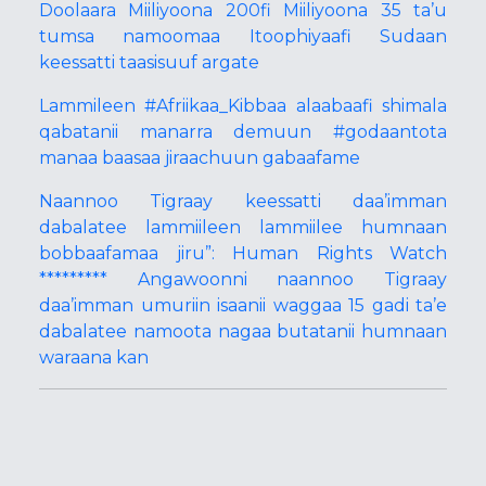
Doolaara Miiliyoona 200fi Miiliyoona 35 ta’u
tumsa namoomaa Itoophiyaafi Sudaan
keessatti taasisuuf argate
Lammileen #Afriikaa_Kibbaa alaabaafi shimala
qabatanii manarra demuun #godaantota
manaa baasaa jiraachuun gabaafame
Naannoo Tigraay keessatti daa’imman
dabalatee lammiileen lammiilee humnaan
bobbaafamaa jiru”: Human Rights Watch
********* Angawoonni naannoo Tigraay
daa’imman umuriin isaanii waggaa 15 gadi ta’e
dabalatee namoota nagaa butatanii humnaan
waraana kan