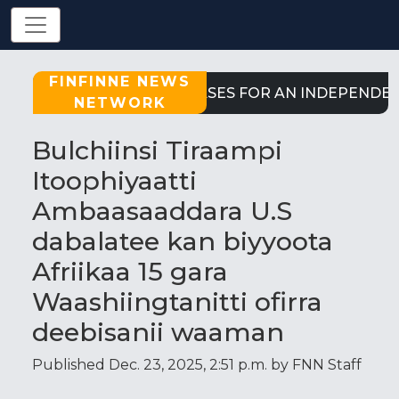
FINFINNE NEWS
STRONG CASES FOR AN INDEPENDENT
NETWORK
Bulchiinsi Tiraampi
Itoophiyaatti
Ambaasaaddara U.S
dabalatee kan biyyoota
Afriikaa 15 gara
Waashiingtanitti ofirra
deebisanii waaman
Published Dec. 23, 2025, 2:51 p.m. by FNN Staff