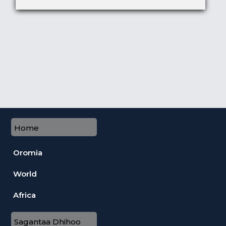
Home
Oromia
World
Africa
Sagantaa Dhihoo