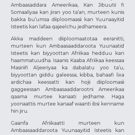
Ambaasaddara Ameerikaa, Kan Jibuutii fi
Somaaliyaa kan jiran yoo ta’an, murteen kunis
bakka bu’umsa diiploomaasii kan Yuunaayitid
Isteetis kan lafaa qajeelchu jedhameera.
Akka maddeen diiploomaatotaa eeranitti,
murteen kun Ambaasaaddaroota Yuunaatid
Isteetis kan biyyoottan Afriikaa hedduu kan
haammatuudha. Isaanis Kaaba Afriikaa keessaa
Masiriifi Aljeeriyaa ka dabalatu yoo ta’u,
biyyoottan giddu galeessa, kibba, bahaafi lixa
ardichaa keessatti kan hojii diiploomasii
gaggeessan Ambaasaaddarootni Ameerikaa
qaama murtee kanaati jedhame. Haga
yoonaattis murtee kanaaf waanti ibsi kenname
hin jiru.
Gaanfa Afriikaatti murteen kun
Ambaasaaddaroota Yuunaayitid Isteetis kan