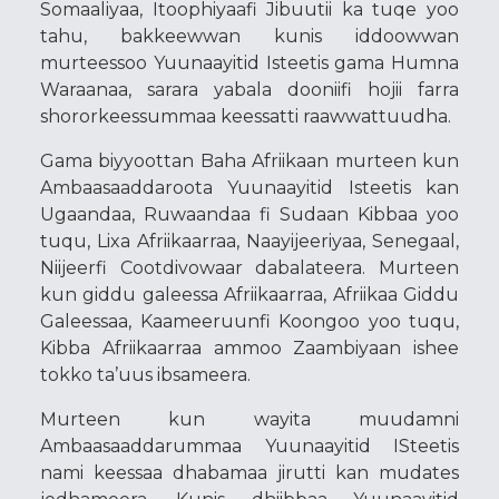
Somaaliyaa, Itoophiyaafi Jibuutii ka tuqe yoo
tahu, bakkeewwan kunis iddoowwan
murteessoo Yuunaayitid Isteetis gama Humna
Waraanaa, sarara yabala dooniifi hojii farra
shororkeessummaa keessatti raawwattuudha.
Gama biyyoottan Baha Afriikaan murteen kun
Ambaasaaddaroota Yuunaayitid Isteetis kan
Ugaandaa, Ruwaandaa fi Sudaan Kibbaa yoo
tuqu, Lixa Afriikaarraa, Naayijeeriyaa, Senegaal,
Niijeerfi Cootdivowaar dabalateera. Murteen
kun giddu galeessa Afriikaarraa, Afriikaa Giddu
Galeessaa, Kaameeruunfi Koongoo yoo tuqu,
Kibba Afriikaarraa ammoo Zaambiyaan ishee
tokko ta’uus ibsameera.
Murteen kun wayita muudamni
Ambaasaaddarummaa Yuunaayitid ISteetis
nami keessaa dhabamaa jirutti kan mudates