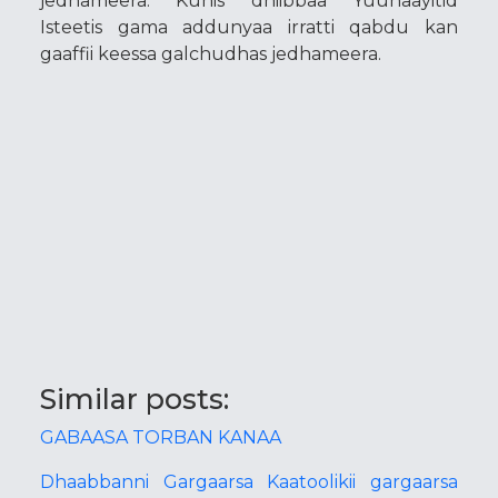
jedhameera. Kunis dhiibbaa Yuunaayitid
Isteetis gama addunyaa irratti qabdu kan
gaaffii keessa galchudhas jedhameera.
Similar posts:
GABAASA TORBAN KANAA
Dhaabbanni Gargaarsa Kaatoolikii gargaarsa