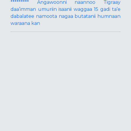
********* Angawoonni naannoo Tigraay
daa’imman umuriin isaanii waggaa 15 gadi ta’e
dabalatee namoota nagaa butatanii humnaan
waraana kan