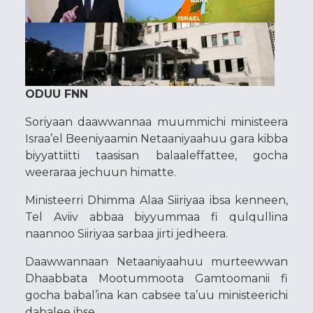
ODUU FNN
Soriyaan daawwannaa muummichi ministeera
Israa’el Beeniyaamin Netaaniyaahuu gara kibba
biyyattiitti taasisan balaaleffattee, gocha
weeraraa jechuun himatte.
Ministeerri Dhimma Alaa Siiriyaa ibsa kenneen,
Tel Aviiv abbaa biyyummaa fi qulqullina
naannoo Siiriyaa sarbaa jirti jedheera.
Daawwannaan Netaaniyaahuu murteewwan
Dhaabbata Mootummoota Gamtoomanii fi
gocha babal’ina kan cabsee ta’uu ministeerichi
dabalee ibse.