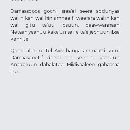
Damaasqoos gochi Israa’el seera addunyaa
waliin kan wal hin simnee fi weerara waliin kan
wal gitu ta’uu ibsuun, daawwannaan
Netaaniyaahuu kaka’umsa ifa ta’e jechuun ibsa
kennite.
Qondaaltonni Tel Aviv hanga ammaatti komii
Damaasqootiif deebii hin kennine jechuun
Anadoluun dabalatee Miidiyaaleen gabaasaa
jiru.