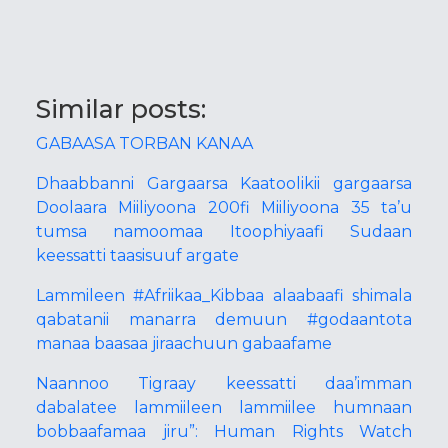
Similar posts:
GABAASA TORBAN KANAA
Dhaabbanni Gargaarsa Kaatoolikii gargaarsa
Doolaara Miiliyoona 200fi Miiliyoona 35 ta’u
tumsa namoomaa Itoophiyaafi Sudaan
keessatti taasisuuf argate
Lammileen #Afriikaa_Kibbaa alaabaafi shimala
qabatanii manarra demuun #godaantota
manaa baasaa jiraachuun gabaafame
Naannoo Tigraay keessatti daa’imman
dabalatee lammiileen lammiilee humnaan
bobbaafamaa jiru”: Human Rights Watch