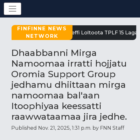
FINFINNE NEWS
Tigray: Reeffi Loltoota TPLF 15 Laga S
NETWORK
Dhaabbanni Mirga
Namoomaa irratti hojjatu
Oromia Support Group
jedhamu dhiittaan mirga
namoomaa bal'aan
Itoophiyaa keessatti
raawwataamaa jira jedhe.
Published Nov. 21, 2025, 1:31 p.m. by FNN Staff