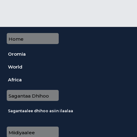
Home
Oromia
World
Africa
Sagantaa Dhihoo
Sagantaalee dhihoo asiin ilaalaa
Miidiyaalee