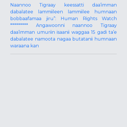
Naannoo Tigraay keessatti daa’imman
dabalatee lammiileen lammiilee humnaan
bobbaafamaa jiru”: Human Rights Watch
********* Angawoonni naannoo Tigraay
daa’imman umuriin isaanii waggaa 15 gadi ta’e
dabalatee namoota nagaa butatanii humnaan
waraana kan