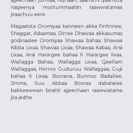
ajjeechaan jumlaa, hidhaan, saamichi qaamota
nageenya mootummaatiin raawwatamaa
jiraachuu eere.
Magaalota Oromiyaa kanneen akka Finfinnee,
Shaggar, Adaamaa, Dirree Dhawaa akkasumas
godinaalee Oromiyaa Shawaa bahaa, Shawaa
Kibba Lixaa, Shawaa Lixaa, Shawaa Kabaa, Arsii
Lixaa, Arsii Harargee bahaa fi Harargee lixaa,
Wallagga Bahaa, Wallagga Lixaa, Qeellam
Wallaggaa, Horroo Guduruu Wallaggaa, Gujii
bahaa fi Lixaa, Boorana, Bunnoo Badallee,
Jimma, Iluu Abbaa Booraa dabalatee
bakkeewwan birattii ajjeechaan raawwatama
jira jedhe.