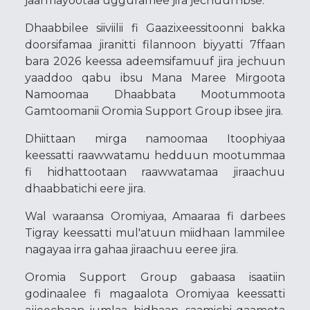
jaarmayootaa ugguramee jira jechuun ibse.
Dhaabbilee siiviilii fi Gaazixeessitoonni bakka
doorsifamaa jiranitti filannoon biyyatti 7ffaan
bara 2026 keessa adeemsifamuuf jira jechuun
yaaddoo qabu ibsu Mana Maree Mirgoota
Namoomaa Dhaabbata Mootummoota
Gamtoomanii Oromia Support Group ibsee jira.
Dhiittaan mirga namoomaa Itoophiyaa
keessatti raawwatamu hedduun mootummaa
fi hidhattootaan raawwatamaa jiraachuu
dhaabbatichi eere jira.
Wal waraansa Oromiyaa, Amaaraa fi darbees
Tigray keessatti mul'atuun miidhaan lammilee
nagayaa irra gahaa jiraachuu eeree jira.
Oromia Support Group gabaasa isaatiin
godinaalee fi magaalota Oromiyaa keessatti