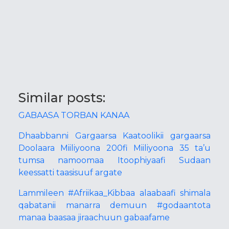
Similar posts:
GABAASA TORBAN KANAA
Dhaabbanni Gargaarsa Kaatoolikii gargaarsa
Doolaara Miiliyoona 200fi Miiliyoona 35 ta’u
tumsa namoomaa Itoophiyaafi Sudaan
keessatti taasisuuf argate
Lammileen #Afriikaa_Kibbaa alaabaafi shimala
qabatanii manarra demuun #godaantota
manaa baasaa jiraachuun gabaafame