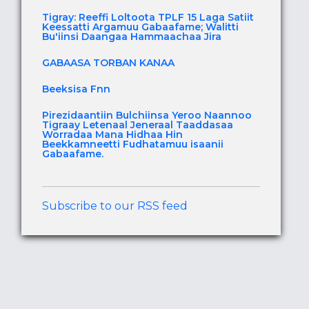
Tigray: Reeffi Loltoota TPLF 15 Laga Satiit
Keessatti Argamuu Gabaafame; Walitti
Bu'iinsi Daangaa Hammaachaa Jira
GABAASA TORBAN KANAA
Beeksisa Fnn
Pirezidaantiin Bulchiinsa Yeroo Naannoo
Tigraay Letenaal Jeneraal Taaddasaa
Worradaa Mana Hidhaa Hin
Beekkamneetti Fudhatamuu isaanii
Gabaafame.
Subscribe to our RSS feed