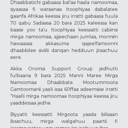
Dhaabbatichi gabaasa bal'aa haala namoomaa,
siyaasaa fi waraanaa Itoophiyaa dabalatee
gaanfa Afrikaa keessa jiru irratti gabaasa fuula
70 qabu Sadaasa 20 bara 2025 kaleessa kan
baase yoo ta'u Itoophiyaa keessatti cabiinsi
mirga namoomaa, ajjeechaan jumlaa, mormiin
hawaasaa akkasuma qajeelfamoonni
dhaabbilee siviilii danqan hedduun jiraachuu
eere.
Akka Oromia Support Group jedhutti
fulbaana 9 bara 2025 Manni Maree Mirga
Namoomaa Dhaabbata Mootummoota
Gamtoomanii yaa'ii isaa 60ffaa adeemsise irratti
“Haalli mirga namoomaa Itoophiyaa keessa jiru
yaaddessaa jedhe.
Biyyatti keessatti Mirgoota yaada bilisaan
ibsachuu, mirga walgahuu paartii fi