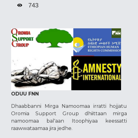
743
ODUU FNN
Dhaabbanni Mirga Namoomaa irratti hojjatu
Oromia Support Group dhiittaan mirga
namoomaa bal'aan Itoophiyaa keessatti
raawwataamaa jira jedhe.