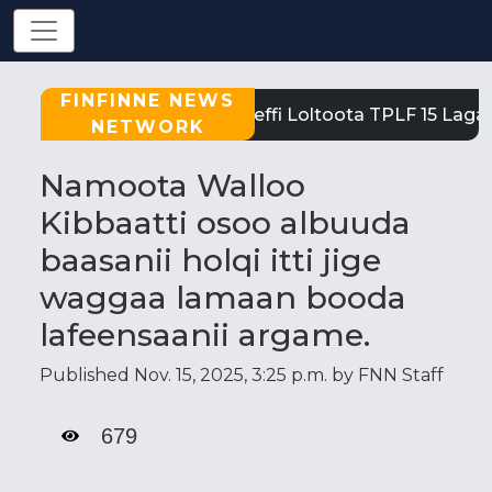
FINFINNE NEWS
Tigray: Reeffi Loltoota TPLF 15 Laga 
NETWORK
Namoota Walloo
Kibbaatti osoo albuuda
baasanii holqi itti jige
waggaa lamaan booda
lafeensaanii argame.
Published Nov. 15, 2025, 3:25 p.m. by FNN Staff
679