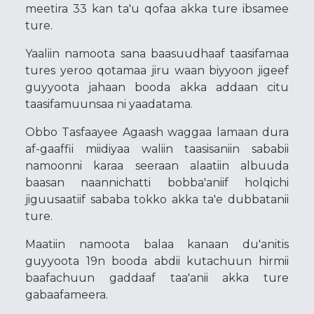
meetira 33 kan ta'u qofaa akka ture ibsamee
ture.
Yaaliin namoota sana baasuudhaaf taasifamaa
tures yeroo qotamaa jiru waan biyyoon jigeef
guyyoota jahaan booda akka addaan citu
taasifamuunsaa ni yaadatama.
Obbo Tasfaayee Agaash waggaa lamaan dura
af-gaaffii miidiyaa waliin taasisaniin sababii
namoonni karaa seeraan alaatiin albuuda
baasan naannichatti bobba'aniif holqichi
jiguusaatiif sababa tokko akka ta'e dubbatanii
ture.
Maatiin namoota balaa kanaan du'anitis
guyyoota 19n booda abdii kutachuun hirmii
baafachuun gaddaaf taa'anii akka ture
gabaafameera.