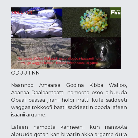
ODUU FNN
Naannoo Amaaraa Godina Kibba Walloo,
Aaanaa Daalaantaatti namoota osoo albuuda
Opaal baasaa jiranii holqi irratti kufe saddeeti
waggaa tokkoofi baatii saddeetiin booda lafeen
isaanii argame.
Lafeen namoota kanneenii kun namoota
albuuda qotan kan biraatiin akka argame dura