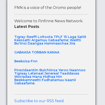
FNN is a voice of the Oromo people!
Welcome to Finfinne News Network.
Latest Posts
Tigray: Reeffi Loltoota TPLF 15 Laga Satiit
Keessatti Argamuu Gabaafame; Walitti
Bu'iinsi Daangaa Hammaachaa Jira
GABAASA TORBAN KANAA
Beeksisa Fnn
Pirezidaantiin Bulchiinsa Yeroo Naannoo
Tigraay Letenaal Jeneraal Taaddasaa
Worradaa Mana Hidhaa Hin
Beekkamneetti Fudhatamuu isaanii
Gabaafame.
Subscribe to our RSS feed