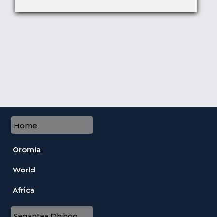
Home
Oromia
World
Africa
Sagantaa Dhihoo