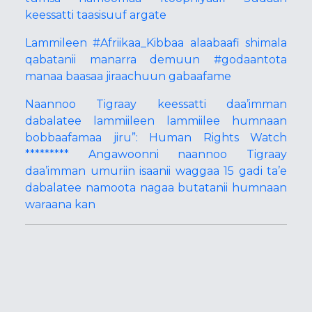
keessatti taasisuuf argate
Lammileen #Afriikaa_Kibbaa alaabaafi shimala
qabatanii manarra demuun #godaantota
manaa baasaa jiraachuun gabaafame
Naannoo Tigraay keessatti daa’imman
dabalatee lammiileen lammiilee humnaan
bobbaafamaa jiru”: Human Rights Watch
********* Angawoonni naannoo Tigraay
daa’imman umuriin isaanii waggaa 15 gadi ta’e
dabalatee namoota nagaa butatanii humnaan
waraana kan