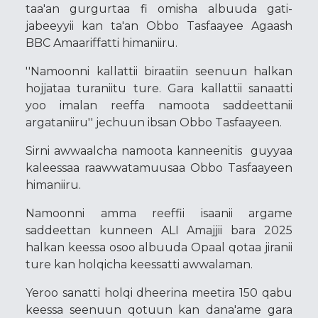
taa'an gurgurtaa fi omisha albuuda gati-
jabeeyyii kan ta'an Obbo Tasfaayee Agaash
BBC Amaariffatti himaniiru.
''Namoonni kallattii biraatiin seenuun halkan
hojjataa turaniitu ture. Gara kallattii sanaatti
yoo imalan reeffa namoota saddeettanii
argataniiru'' jechuun ibsan Obbo Tasfaayeen.
Sirni awwaalcha namoota kanneenitis guyyaa
kaleessaa raawwatamuusaa Obbo Tasfaayeen
himaniiru.
Namoonni amma reeffii isaanii argame
saddeettan kunneen ALI Amajjii bara 2025
halkan keessa osoo albuuda Opaal qotaa jiranii
ture kan holqicha keessatti awwalaman.
Yeroo sanatti holqi dheerina meetira 150 qabu
keessa seenuun qotuun kan dana'ame gara