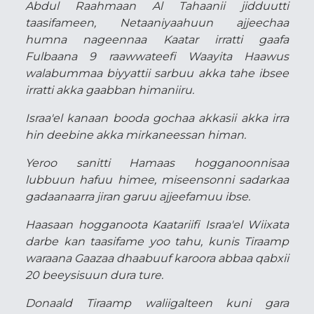
Abdul Raahmaan Al Tahaanii jidduutti
taasifameen, Netaaniyaahuun ajjeechaa
humna nageennaa Kaatar irratti gaafa
Fulbaana 9 raawwateefi Waayita Haawus
walabummaa biyyattii sarbuu akka tahe ibsee
irratti akka gaabban himaniiru.
Israa'el kanaan booda gochaa akkasii akka irra
hin deebine akka mirkaneessan himan.
Yeroo sanitti Hamaas hogganoonnisaa
lubbuun hafuu himee, miseensonni sadarkaa
gadaanaarra jiran garuu ajjeefamuu ibse.
Haasaan hogganoota Kaatariifi Israa'el Wiixata
darbe kan taasifame yoo tahu, kunis Tiraamp
waraana Gaazaa dhaabuuf karoora abbaa qabxii
20 beeysisuun dura ture.
Donaald Tiraamp waliigalteen kuni gara