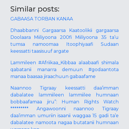
Similar posts:
GABAASA TORBAN KANAA
Dhaabbanni Gargaarsa Kaatoolikii gargaarsa
Doolaara Miiliyoona 200fi Miiliyoona 35 ta’u
tumsa namoomaa Itoophiyaafi Sudaan
keessatti taasisuuf argate
Lammileen #Afriikaa_Kibbaa alaabaafi shimala
qabatanii manarra demuun #godaantota
manaa baasaa jiraachuun gabaafame
Naannoo Tigraay keessatti daa’imman
dabalatee lammiileen lammiilee humnaan
bobbaafamaa jiru”: Human Rights Watch
********* Angawoonni naannoo Tigraay
daa’imman umuriin isaanii waggaa 15 gadi ta’e
dabalatee namoota nagaa butatanii humnaan