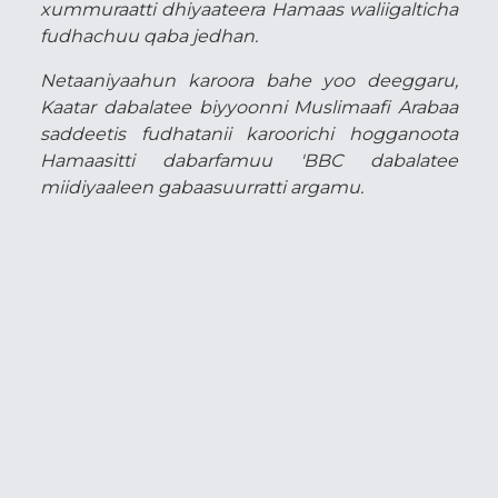
xummuraatti dhiyaateera Hamaas waliigalticha
fudhachuu qaba jedhan.
Netaaniyaahun karoora bahe yoo deeggaru,
Kaatar dabalatee biyyoonni Muslimaafi Arabaa
saddeetis fudhatanii karoorichi hogganoota
Hamaasitti dabarfamuu 'BBC dabalatee
miidiyaaleen gabaasuurratti argamu.