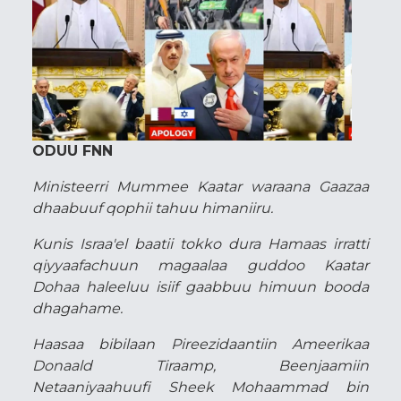
ODUU FNN
Ministeerri Mummee Kaatar waraana Gaazaa
dhaabuuf qophii tahuu himaniiru.
Kunis Israa'el baatii tokko dura Hamaas irratti
qiyyaafachuun magaalaa guddoo Kaatar
Dohaa haleeluu isiif gaabbuu himuun booda
dhagahame.
Haasaa bibilaan Pireezidaantiin Ameerikaa
Donaald Tiraamp, Beenjaamiin
Netaaniyaahuufi Sheek Mohaammad bin