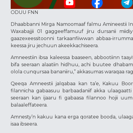
ODUU FNN
Dhaabbanni Mirga Namoomaaf falmu Amineestii Inter
Waxabajjii 01 gaggeeffamuuf jiru dursanii miidiyaa
gaazexeessitoonni tarkaanfiiwwan abbaa-irrummaa
keessa jiru jechuun akeekkachiseera.
Amneestiin ibsa kaleessa baaseen, abbootiinn taay
bifa seeraan alaatiin hidhuu, achi buutee dhabamsii
olola cunqursaa bananiiru,” akkasumas waraqaa rag
Qeeqa Amneestii jalqabaa kan ta’e, Kakuu Boord
filannicha gabaasuu barbaadaniif akka ulaagaatt
seeraan kan ijaaru fi gabaasa filannoo hojii uum
balaaleffateera.
Amnesty’n kakuu kana erga qoratee booda, ulaagaale
isaa ibseera.