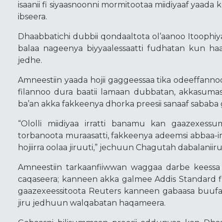
isaanii fi siyaasnoonni mormitootaa miidiyaaf yaad
ibseera.
Dhaabbatichi dubbii qondaaltota ol’aanoo Itoophiya
balaa nageenya biyyaalessaatti fudhatan kun ha
jedhe.
Amneestiin yaada hojii gaggeessaa tika odeeffann
filannoo dura baatii lamaan dubbatan, akkasumas
ba’an akka fakkeenya dhorka preesii sanaaf sababa
“Ololli miidiyaa irratti banamu kan gaazexessu
torbanoota muraasatti, fakkeenya adeemsi abbaa-ir
hojiirra oolaa jiruuti,” jechuun Chagutah dabalaniiru
Amneestiin tarkaanfiiwwan waggaa darbe keessa 
caqaseera; kanneen akka galmee Addis Standard 
gaazexeessitoota Reuters kanneen gabaasa buufa
jiru jedhuun walqabatan haqameera.