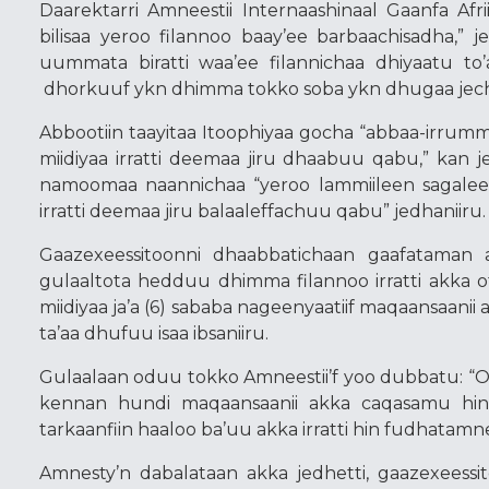
Daarektarri Amneestii Internaashinaal Gaanfa Afr
bilisaa yeroo filannoo baay’ee barbaachisadha,”
uummata biratti waa’ee filannichaa dhiyaatu to
dhorkuuf ykn dhimma tokko soba ykn dhugaa je
Abbootiin taayitaa Itoophiyaa gocha “abbaa-irrumm
miidiyaa irratti deemaa jiru dhaabuu qabu,” kan
namoomaa naannichaa “yeroo lammiileen sagalee ke
irratti deemaa jiru balaaleffachuu qabu” jedhaniiru.
Gaazexeessitoonni dhaabbatichaan gaafataman ak
gulaaltota hedduu dhimma filannoo irratti akka 
miidiyaa ja’a (6) sababa nageenyaatiif maqaansaanii
ta’aa dhufuu isaa ibsaniiru.
Gulaalaan oduu tokko Amneestii’f yoo dubbatu: “Od
kennan hundi maqaansaanii akka caqasamu hi
tarkaanfiin haaloo ba’uu akka irratti hin fudhatamne
Amnesty’n dabalataan akka jedhetti, gaazexeessi