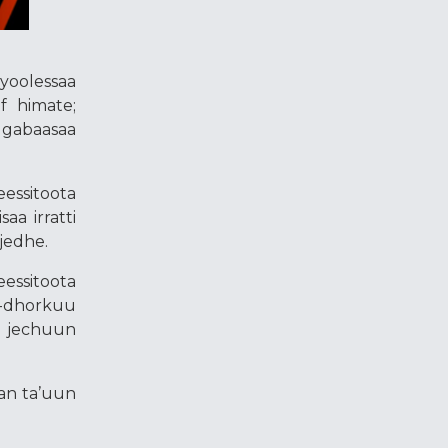
yyoolessaa
if himate;
 gabaasaa
eessitoota
aa irratti
jedhe.
essitoota
f-dhorkuu
” jechuun
man ta’uun