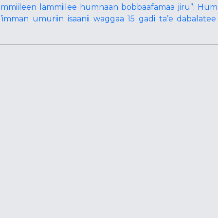
lammiileen lammiilee humnaan bobbaafamaa jiru”: Hum
’imman umuriin isaanii waggaa 15 gadi ta’e dabalate