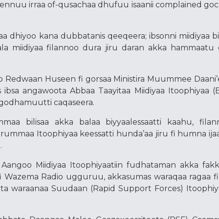
a kennuu irraa of-qusachaa dhufuu isaanii complained go
a dhiyoo kana dubbatanis qeeqeera; ibsonni miidiyaa bi
ala miidiyaa filannoo dura jiru daran akka hammaatu
oo Redwaan Huseen fi gorsaa Ministira Muummee Daani’e
 ibsa angawoota Abbaa Taayitaa Miidiyaa Itoophiyaa (E
 godhamuutti caqaseera.
mmaa bilisaa akka balaa biyyaalessaatti kaahu, fila
rummaa Itoophiyaa keessatti hunda’aa jiru fi humna ij
.
Aangoo Miidiyaa Itoophiyaatiin fudhataman akka fakk
fi Wazema Radio ugguruu, akkasumas waraqaa ragaa f
ta waraanaa Suudaan (Rapid Support Forces) Itoophiy