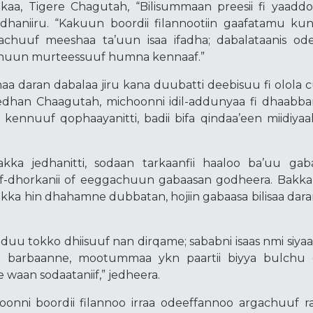
iikaa, Tigere Chagutah, “Bilisummaan preesii fi yaadd
 jedhaniiru. “Kakuun boordii filannootiin gaafatamu k
’achuuf meeshaa ta’uun isaa ifadha; dabalataanis od
chuun murteessuuf humna kennaaf.”
aa daran dabalaa jiru kana duubatti deebisuu fi olola
 jedhan Chaagutah, michoonni idil-addunyaa fi dhaabba
nnuuf qophaayanitti, badii bifa qindaa’een miidiyaale
ka jedhanitti, sodaan tarkaanfii haaloo ba’uu gaba
of-dhorkanii of eeggachuun gabaasan godheera. Bakka
 akka hin dhahamne dubbatan, hojiin gabaasa bilisaa dara
uu tokko dhiisuuf nan dirqame; sababni isaas nmi siya
n barbaanne, mootummaa ykn paartii biyya bulchu
 waan sodaataniif,” jedheera.
toonni boordii filannoo irraa odeeffannoo argachuuf 