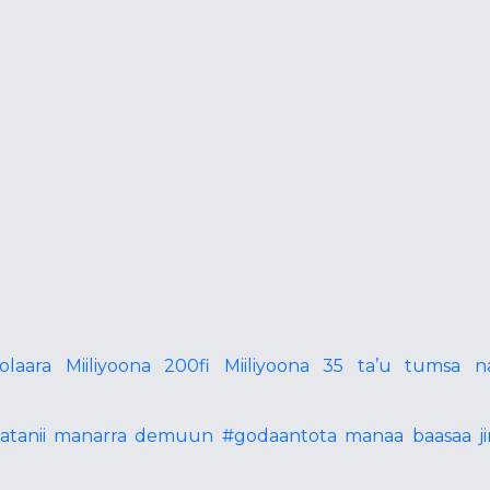
oolaara Miiliyoona 200fi Miiliyoona 35 ta’u tumsa
abatanii manarra demuun #godaantota manaa baasaa j