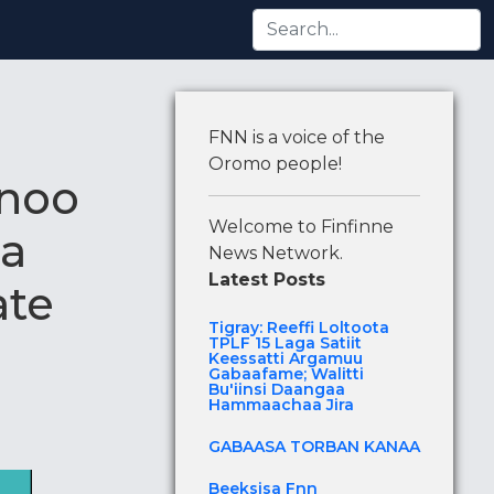
i Argamuu Gabaafame; Walitti Bu'iinsi Daangaa Hammaac
FNN is a voice of the
Oromo people!
nnoo
Welcome to Finfinne
sa
News Network.
Latest Posts
ate
Tigray: Reeffi Loltoota
TPLF 15 Laga Satiit
Keessatti Argamuu
Gabaafame; Walitti
Bu'iinsi Daangaa
Hammaachaa Jira
GABAASA TORBAN KANAA
Beeksisa Fnn