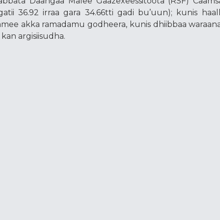
abbata Daangaa Malee Gaazexeessitoota (RSF) Caams
tii 36.92 irraa gara 34.66tti gadi bu’uun); kunis haall
dhamee akka ramadamu godheera, kunis dhiibbaa waraana
 kan argisiisudha.