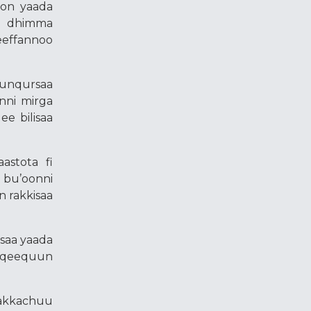
oon yaada
un dhimma
eeffannoo
 cunqursaa
nni mirga
e bilisaa
astota fi
 bu’oonni
n rakkisaa
asaa yaada
 qeequun
rakkachuu