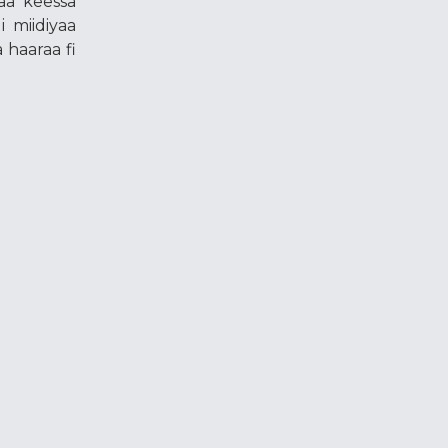
aa keessa
i miidiyaa
 haaraa fi