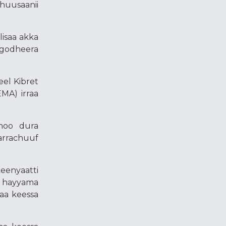
chuusaanii
lisaa akka
 godheera
el Kibret
MA) irraa
nnoo dura
aarrachuuf
eenyaatti
i hayyama
aa keessa