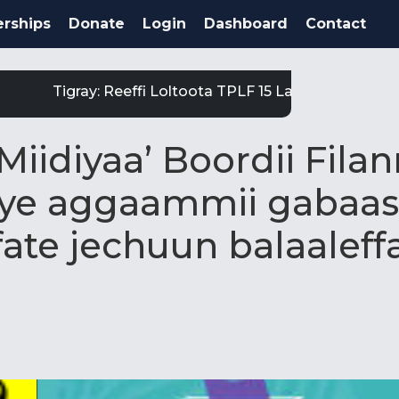
rships
Donate
Login
Dashboard
Contact
Tigray: Reeffi Loltoota TPLF 15 Laga Satiit Keessatt
Miidiyaa’ Boordii Fila
aye aggaammii gabaa
effate jechuun balaaleff