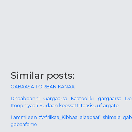
Similar posts:
GABAASA TORBAN KANAA
Dhaabbanni Gargaarsa Kaatoolikii gargaarsa D
Itoophiyaafi Sudaan keessatti taasisuuf argate
Lammileen #Afriikaa_Kibbaa alaabaafi shimala q
gabaafame