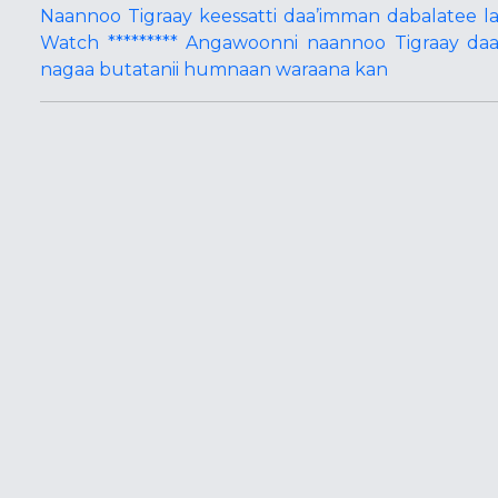
Naannoo Tigraay keessatti daa’imman dabalatee 
Watch ********* Angawoonni naannoo Tigraay daa
nagaa butatanii humnaan waraana kan