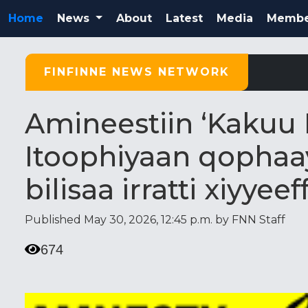
Home
News
About
Latest
Media
Membe
FINFINNE NEWS NETWORK
Amineestiin ‘Kakuu 
Itoophiyaan qopha
bilisaa irratti xiyye
Published May 30, 2026, 12:45 p.m. by FNN Staff
674