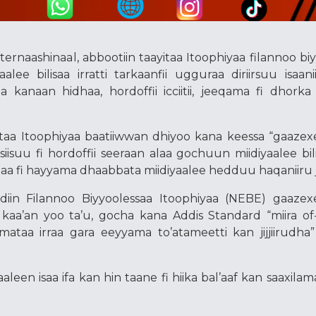
naashinaal, abbootiin taayitaa Itoophiyaa filannoo bi
lee bilisaa irratti tarkaanfii ugguraa diriirsuu isaani
 kanaan hidhaa, hordoffii icciitii, jeeqama fi dhorka
itaa Itoophiyaa baatiiwwan dhiyoo kana keessa “gaazex
suu fi hordoffii seeraan alaa gochuun miidiyaalee bilis
aa fi hayyama dhaabbata miidiyaalee hedduu haqaniiru 
iin Filannoo Biyyoolessaa Itoophiyaa (NEBE) gaazexe
i kaa’an yoo ta’u, gocha kana Addis Standard “miira o
mataa irraa gara eeyyama to’atameetti kan jijjiirudha
en isaa ifa kan hin taane fi hiika bal’aaf kan saaxila