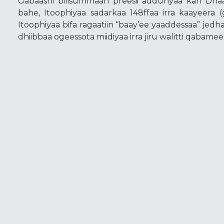
Gabaasni bilisummaan preesii addunyaa kan Dha
bahe, Itoophiyaa sadarkaa 148ffaa irra kaayeera (ga
Itoophiyaa bifa ragaatiin “baay’ee yaaddessaa” je
dhiibbaa ogeessota miidiyaa irra jiru walitti qabamee