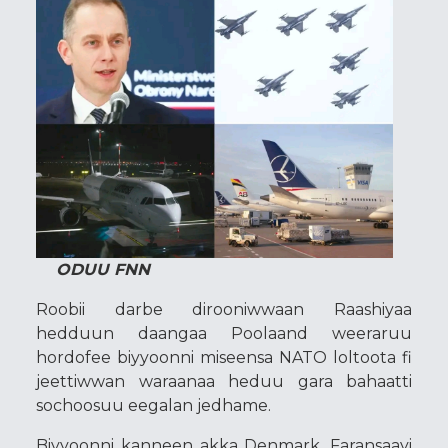
ODUU FNN
Roobii darbe dirooniwwaan Raashiyaa
hedduun daangaa Poolaand weeraruu
hordofee biyyoonni miseensa NATO loltoota fi
jeettiwwan waraanaa heduu gara bahaatti
sochoosuu eegalan jedhame.
Biyyoonni kanneen akka Denmark, Faransaayi