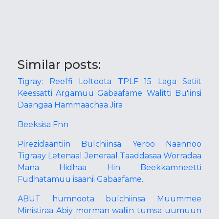
Similar posts:
Tigray: Reeffi Loltoota TPLF 15 Laga Satiit
Keessatti Argamuu Gabaafame; Walitti Bu'iinsi
Daangaa Hammaachaa Jira
Beeksisa Fnn
Pirezidaantiin Bulchiinsa Yeroo Naannoo
Tigraay Letenaal Jeneraal Taaddasaa Worradaa
Mana Hidhaa Hin Beekkamneetti
Fudhatamuu isaanii Gabaafame.
ABUT humnoota bulchiinsa Muummee
Ministiraa Abiy morman waliin tumsa uumuun