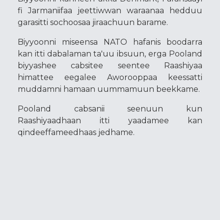
fi Jarmaniifaa jeettiwwan waraanaa hedduu
garasitti sochoosaa jiraachuun barame.
Biyyoonni miseensa NATO hafanis boodarra
kan itti dabalaman ta'uu ibsuun, erga Pooland
biyyashee cabsitee seentee Raashiyaa
himattee eegalee Aworooppaa keessatti
muddamni hamaan uummamuun beekkame.
Pooland cabsanii seenuun kun
Raashiyaadhaan itti yaadamee kan
qindeeffameedhaas jedhame.