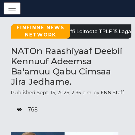
FINFINNE NEWS
Tigray: Reeffi Loltoota TPLF 15 Laga S
NETWORK
NATOn Raashiyaaf Deebii
Kennuuf Adeemsa
Ba'amuu Qabu Cimsaa
Jira Jedhame.
Published Sept. 13, 2025, 2:35 p.m. by FNN Staff
768