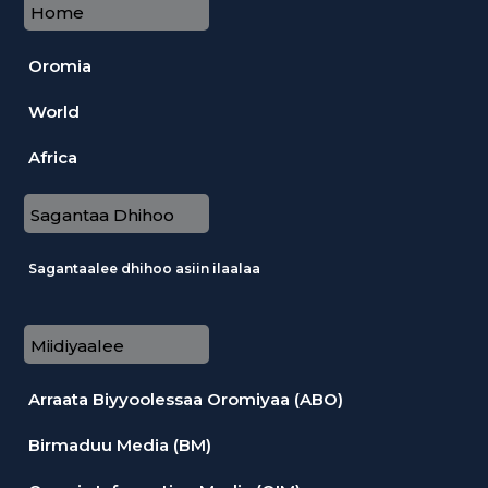
Home
Oromia
World
Africa
Sagantaa Dhihoo
Sagantaalee dhihoo asiin ilaalaa
Miidiyaalee
Arraata Biyyoolessaa Oromiyaa (ABO)
Birmaduu Media (BM)