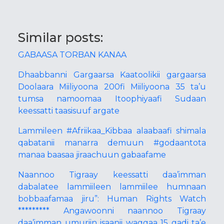
Similar posts:
GABAASA TORBAN KANAA
Dhaabbanni Gargaarsa Kaatoolikii gargaarsa
Doolaara Miiliyoona 200fi Miiliyoona 35 ta’u
tumsa namoomaa Itoophiyaafi Sudaan
keessatti taasisuuf argate
Lammileen #Afriikaa_Kibbaa alaabaafi shimala
qabatanii manarra demuun #godaantota
manaa baasaa jiraachuun gabaafame
Naannoo Tigraay keessatti daa’imman
dabalatee lammiileen lammiilee humnaan
bobbaafamaa jiru”: Human Rights Watch
********* Angawoonni naannoo Tigraay
daa’imman umuriin isaanii waggaa 15 gadi ta’e