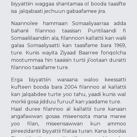
biyyattiin waggaa shantamaa ol booda taasifte
isa jalqabaati jechuun gabaafamee jira.
Naannolee hammaan Somaaliyaarraa adda
bahanii filannoo taasisan Puntilaandi fi
Somaaliilaandiin ala, filannoon kallattii kan walii
galaa Somaaliyaatti kan taasifame bara 1969,
ture. Kunis wayita Ziyaad Baarree fonqolcha
mootummaa hin taasisin turtii ji’ootaan duratti
filannoo taasifame ture.
Erga biyyattiin waraana waloo keessatti
kufteen booda bara 2004 filannoo al kallattii
kan jalqabdee turte yoo tahu, yaadi kunis wal
morkii gosa jidduu furuuf kan yaadame ture.
Haal duree filannoo al kallattii ture kanaan
angafawwan gosaa miseensota mana maree
yoo filan, miseensawwan kun ammoo
pireezidantii biyyattii filataa turan. Kana boodas