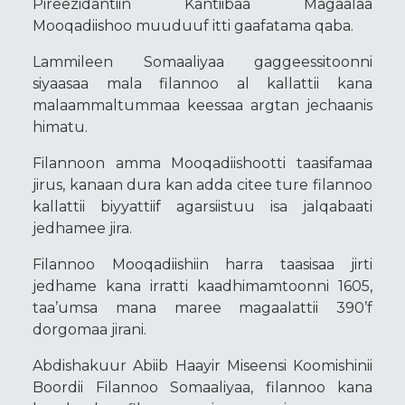
Pireezidantiin Kantiibaa Magaalaa
Mooqadiishoo muuduuf itti gaafatama qaba.
Lammileen Somaaliyaa gaggeessitoonni
siyaasaa mala filannoo al kallattii kana
malaammaltummaa keessaa argtan jechaanis
himatu.
Filannoon amma Mooqadiishootti taasifamaa
jirus, kanaan dura kan adda citee ture filannoo
kallattii biyyattiif agarsiistuu isa jalqabaati
jedhamee jira.
Filannoo Mooqadiishiin harra taasisaa jirti
jedhame kana irratti kaadhimamtoonni 1605,
taa’umsa mana maree magaalattii 390’f
dorgomaa jirani.
Abdishakuur Abiib Haayir Miseensi Koomishinii
Boordii Filannoo Somaaliyaa, filannoo kana