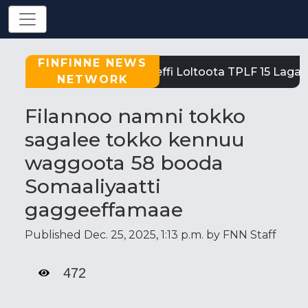
FINFINNE NEWS
Tigray: Reeffi Loltoota TPLF 15 Laga S
NETWORK
Filannoo namni tokko
sagalee tokko kennuu
waggoota 58 booda
Somaaliyaatti
gaggeeffamaae
Published Dec. 25, 2025, 1:13 p.m. by FNN Staff
472