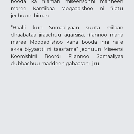
booda ka filaman miseensonni manneen
maree Kantiibaa Moqaadishoo ni filatu
jechuun himan.
“Haalli kun Somaaliyaan suuta miilaan
dhaabataa jiraachuu agarsiisa, filannoo mana
maree Mooqadiishoo kana booda inni hafe
akka biyyaatti ni taasifama” jechuun Miseensi
Koomishinii Boordii Filannoo Somaaliyaa
dubbachuu maddeen gabaasanii jiru.