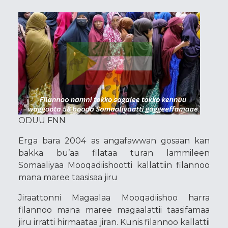
ODUU FNN
Erga bara 2004 as angafawwan gosaan kan
bakka bu’aa filataa turan lammileen
Somaaliyaa Mooqadiishootti kallattiin filannoo
mana maree taasisaa jiru
Jiraattonni Magaalaa Mooqadiishoo harra
filannoo mana maree magaalattii taasifamaa
jiru irratti hirmaataa jiran. Kunis filannoo kallattii