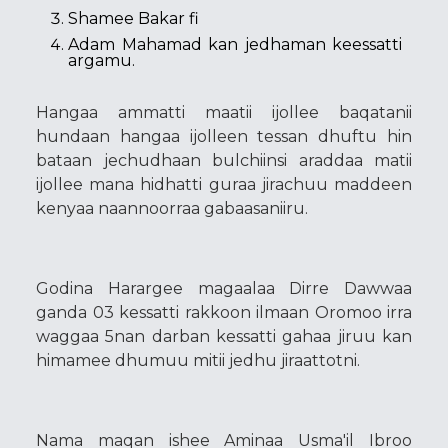
Shamee Bakar fi
Adam Mahamad kan jedhaman keessatti
argamu.
Hangaa ammatti maatii ijollee baqatanii
hundaan hangaa ijolleen tessan dhuftu hin
bataan jechudhaan bulchiinsi araddaa matii
ijollee mana hidhatti guraa jirachuu maddeen
kenyaa naannoorraa gabaasaniiru.
Godina Harargee magaalaa Dirre Dawwaa
ganda 03 kessatti rakkoon ilmaan Oromoo irra
waggaa 5nan darban kessatti gahaa jiruu kan
himamee dhumuu mitii jedhu jiraattotni.
Nama maqan ishee Aminaa Usma'il Ibroo