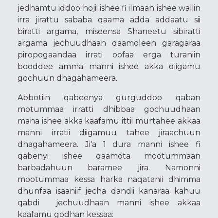
jedhamtu iddoo hojii ishee fi ilmaan ishee waliin
irra jirattu sababa qaama adda addaatu sii
biratti argama, miseensa Shaneetu sibiratti
argama jechuudhaan qaamoleen garagaraa
piropogaandaa irrati oofaa erga turaniin
booddee amma manni ishee akka diigamu
gochuun dhagahameera.
Abbotiin qabeenya gurguddoo qaban
motummaa irratti dhibbaa gochuudhaan
mana ishee akka kaafamu ittii murtahee akkaa
manni irratii diigamuu tahee jiraachuun
dhagahameera. Ji'a 1 dura manni ishee fi
qabenyi ishee qaamota mootummaan
barbadahuun baramee jira. Namonni
mootummaa kessa harka naqatanii dhimma
dhunfaa isaaniif jecha dandii kanaraa kahuu
qabdi jechuudhaan manni ishee akkaa
kaafamu godhan kessaa: