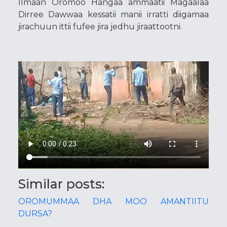
Ilmaan Oromoo Hangaa ammaatii Magaalaa
Dirree Dawwaa kessatii manii irratti diigamaa
jirachuun ittii fufee jira jedhu jiraattootni.
Similar posts:
OROMUMMAA DHA MOO AMANTIITU
DURSA?