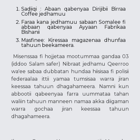
Sadiiqi : Abaan qabenyaa Dirijibii Birraa
Coffee jedhamuu
Faraa kana jedhamuu sabaan Somalee fi
abbaan qabenyaa Ayyaan Fabrikaa
Bishanii
Masfinee: Kiressaa magazenaa dhunfaa
tahuun beekameera.
Misenssaa fi hojjetaa mootummaa gandaa 03
(iddoo Salam safer) Nibraat jedhamu Qeerroo
wa'ee sabaa dubbatan hundaa hiisisaa fi polisii
federaalaa ittii yamaa tumsisaa warra jiran
keessaa tahuun dhagahameera. Namni kun
abbootii qabeenyaa farra uummataa tahan
waliin tahuun manneen namaa akka diigaman
warra gochaa jiran keessaa tahuun
dhagahameera.