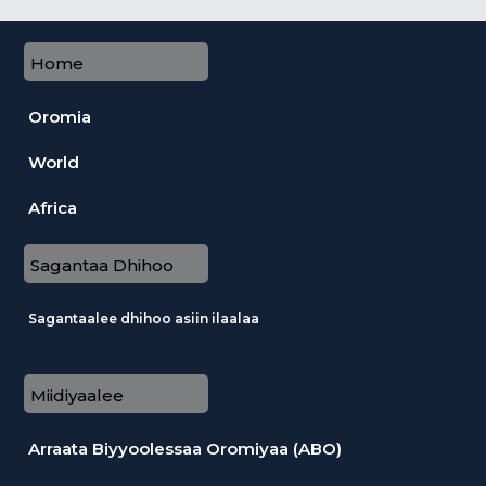
Home
Oromia
World
Africa
Sagantaa Dhihoo
Sagantaalee dhihoo asiin ilaalaa
Miidiyaalee
Arraata Biyyoolessaa Oromiyaa (ABO)