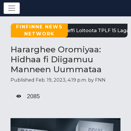
FINFINNE NEWS
Tigray: Reeffi Loltoota TPLF 15 Laga S
NETWORK
Hararghee Oromiyaa:
Hidhaa fi Diigamuu
Manneen Uummataa
Published Feb. 19, 2023, 4:19 p.m. by FNN
2085