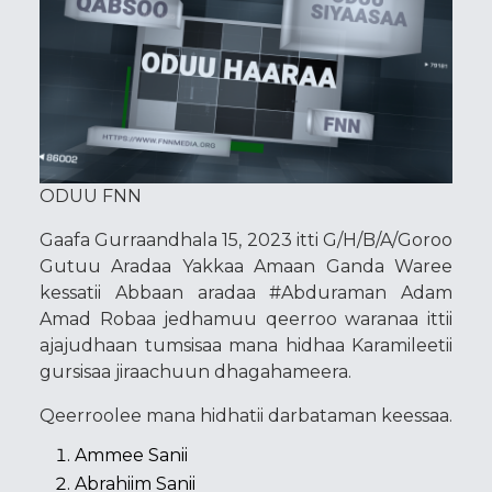
ODUU FNN
Gaafa Gurraandhala 15, 2023 itti G/H/B/A/Goroo
Gutuu Aradaa Yakkaa Amaan Ganda Waree
kessatii Abbaan aradaa #Abduraman Adam
Amad Robaa jedhamuu qeerroo waranaa ittii
ajajudhaan tumsisaa mana hidhaa Karamileetii
gursisaa jiraachuun dhagahameera.
Qeerroolee mana hidhatii darbataman keessaa.
Ammee Sanii
Abrahiim Sanii