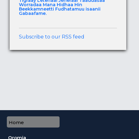
Tigraay Letenaal Jeneraal Taaddasaa
Worradaa Mana Hidhaa Hin
Beekkamneetti Fudhatamuu isaanii
Gabaafame.
Subscribe to our RSS feed
Home
Oromia