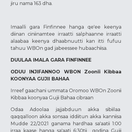
jiru nama 163 dha.
Imaalli gara Finfinnee hanga qe'ee keenya
diinan ciniinamtee irraatti salphaanne irraatti
alaabaa keenya dhaabnuutti kan itti fufuu
tahuu WBOn gad jabeessee hubaachiisa.
DUULAA IMALA GARA FINFINNEE
ODUU INJIFANNOO WBON Zoonii Kibbaa
KOONYAA GUJII BAHAA
Irreef gaachani ummata Oromoo WBOn Zoonii
Kibbaa koonyaa Gujii Bahaa cibraan
Odaa Adoolaa jajjabduun akka sibiilaa
qaqqalloon akka sonsaa iddiitun akka kanniisa
Mudde 22/2021 ganama hardhaa sa'aatii 1:00
irraa kaase hanga sa'aati 6:30tii godina Gujii