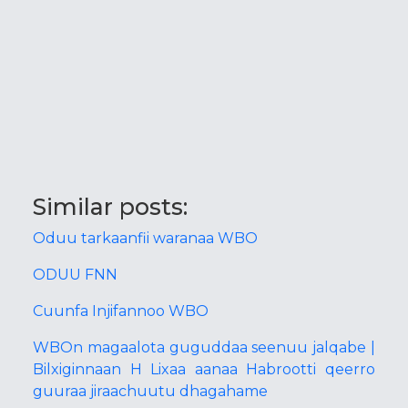
Similar posts:
Oduu tarkaanfii waranaa WBO
ODUU FNN
Cuunfa Injifannoo WBO
WBOn magaalota guguddaa seenuu jalqabe |
Bilxiginnaan H Lixaa aanaa Habrootti qeerro
guuraa jiraachuutu dhagahame