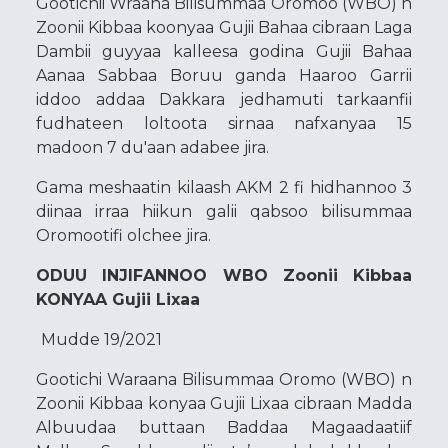
Gootichii Wraana Bilisummaa Oromoo (WBO) n
Zoonii Kibbaa koonyaa Gujii Bahaa cibraan Laga
Dambii guyyaa kalleesa godina Gujii Bahaa
Aanaa Sabbaa Boruu ganda Haaroo Garrii
iddoo addaa Dakkara jedhamuti tarkaanfii
fudhateen loltoota sirnaa nafxanyaa 15
madoon 7 du'aan adabee jira.
Gama meshaatin kilaash AKM 2 fi hidhannoo 3
diinaa irraa hiikun galii qabsoo bilisummaa
Oromootifi olchee jira.
ODUU INJIFANNOO WBO Zoonii Kibbaa
KONYAA Gujii Lixaa
Mudde 19/2021
Gootichi Waraana Bilisummaa Oromo (WBO) n
Zoonii Kibbaa konyaa Gujii Lixaa cibraan Madda
Albuudaa buttaan Baddaa Magaadaatiif