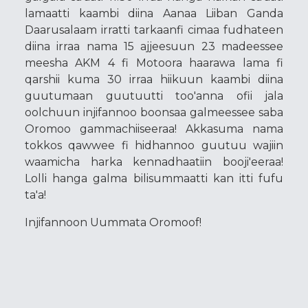
lamaatti kaambi diina Aanaa Liiban Ganda
Daarusalaam irratti tarkaanfi cimaa fudhateen
diina irraa nama 15 ajjeesuun 23 madeessee
meesha AKM 4 fi Motoora haarawa lama fi
qarshii kuma 30 irraa hiikuun kaambi diina
guutumaan guutuutti too'anna ofii jala
oolchuun injifannoo boonsaa galmeessee saba
Oromoo gammachiiseeraa! Akkasuma nama
tokkos qawwee fi hidhannoo guutuu wajiin
waamicha harka kennadhaatiin booji'eeraa!
Lolli hanga galma bilisummaatti kan itti fufu
ta'a!
Injifannoon Uummata Oromoof!