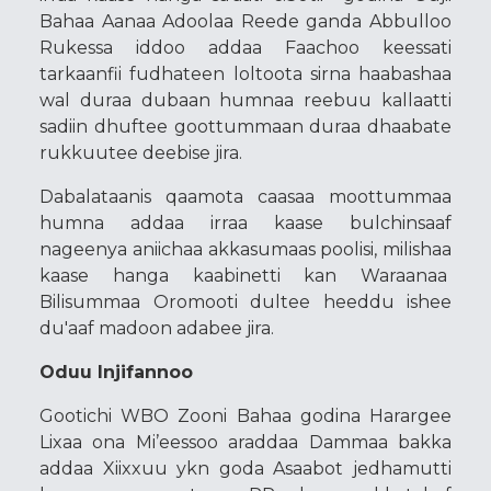
Bahaa Aanaa Adoolaa Reede ganda Abbulloo
Rukessa iddoo addaa Faachoo keessati
tarkaanfii fudhateen loltoota sirna haabashaa
wal duraa dubaan humnaa reebuu kallaatti
sadiin dhuftee goottummaan duraa dhaabate
rukkuutee deebise jira.
Dabalataanis qaamota caasaa moottummaa
humna addaa irraa kaase bulchinsaaf
nageenya aniichaa akkasumaas poolisi, milishaa
kaase hanga kaabinetti kan Waraanaa
Bilisummaa Oromooti dultee heeddu ishee
du'aaf madoon adabee jira.
Oduu Injifannoo
Gootichi WBO Zooni Bahaa godina Harargee
Lixaa ona Mi’eessoo araddaa Dammaa bakka
addaa Xiixxuu ykn goda Asaabot jedhamutti