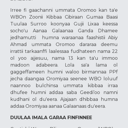
Irree fi gaachanni ummata Oromoo kan ta'e
WBOn Zoonii Kibbaa Cibiraan Gumaa Baasi
Tuulaa Surroo koonyaa Gujii Lixaa keessa
socho'u Aanaa Galaanaa Ganda Dhamee
jedhamutti humna waraanaa faashistii Abiy
Ahmad ummata Oromoo dararaa deemu
irrattii tarkaanffi laalessaa fudhateen nama 22
ol yoo ajjesuu, nama 13 kan ta'u immoo
madoon adabeera. Lola sa'a lama ol
gaggeffameen humni waloo birmannaa PPf
jecha daangaa Oromiyaa seenee WBO loluuf
naannoo bulchinsa ummata kibbaa irraa
dhufee humni addaa saba Geedi’oo namni
kudhani ol du'eera. Ajajaan dhibbaa humna
addaa Oromiyaa aanaa Galaanaas du'eera.
DUULAA IMALA GARAA FINFINNEE