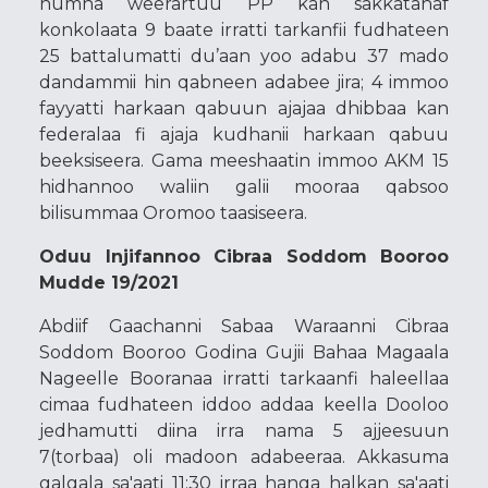
humna weerartuu PP kan sakkatahaf
konkolaata 9 baate irratti tarkanfii fudhateen
25 battalumatti du’aan yoo adabu 37 mado
dandammii hin qabneen adabee jira; 4 immoo
fayyatti harkaan qabuun ajajaa dhibbaa kan
federalaa fi ajaja kudhanii harkaan qabuu
beeksiseera. Gama meeshaatin immoo AKM 15
hidhannoo waliin galii mooraa qabsoo
bilisummaa Oromoo taasiseera.
Oduu Injifannoo Cibraa Soddom Booroo
Mudde 19/2021
Abdiif Gaachanni Sabaa Waraanni Cibraa
Soddom Booroo Godina Gujii Bahaa Magaala
Nageelle Booranaa irratti tarkaanfi haleellaa
cimaa fudhateen iddoo addaa keella Dooloo
jedhamutti diina irra nama 5 ajjeesuun
7(torbaa) oli madoon adabeeraa. Akkasuma
galgala sa'aati 11:30 irraa hanga halkan sa'aati