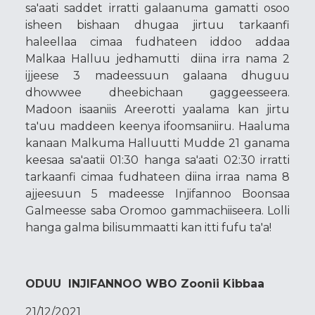
sa'aati saddet irratti galaanuma gamatti osoo
isheen bishaan dhugaa jirtuu tarkaanfi
haleellaa cimaa fudhateen iddoo addaa
Malkaa Halluu jedhamutti diina irra nama 2
ijjeese 3 madeessuun galaana dhuguu
dhowwee dheebichaan gaggeesseera.
Madoon isaaniis Areerotti yaalama kan jirtu
ta'uu maddeen keenya ifoomsaniiru. Haaluma
kanaan Malkuma Halluutti Mudde 21 ganama
keesaa sa'aatii 01:30 hanga sa'aati 02:30 irratti
tarkaanfi cimaa fudhateen diina irraa nama 8
ajjeesuun 5 madeesse Injifannoo Boonsaa
Galmeesse saba Oromoo gammachiiseera. Lolli
hanga galma bilisummaatti kan itti fufu ta'a!
ODUU INJIFANNOO WBO Zoonii Kibbaa
21/12/2021