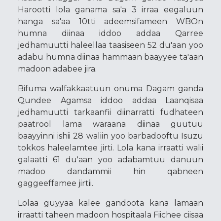
Harootti lola ganama sa'a 3 irraa eegaluun
hanga sa'aa 10tti adeemsifameen WBOn
humna diinaa iddoo addaa Qarree
jedhamuutti haleellaa taasiseen 52 du'aan yoo
adabu humna diinaa hammaan baayyee ta'aan
madoon adabee jira.
Bifuma walfakkaatuun onuma Dagam ganda
Qundee Agamsa iddoo addaa Laanqisaa
jedhamuutti tarkaanfii diinarratti fudhateen
paatrool lama waraana diinaa guutuu
baayyinni ishii 28 waliin yoo barbadooftu Isuzu
tokkos haleelamtee jirti. Lola kana irraatti walii
galaatti 61 du'aan yoo adabamtuu danuun
madoo dandammii hin qabneen
gaggeeffamee jirtii.
Lolaa guyyaa kalee gandoota kana lamaan
irraatti taheen madoon hospitaala Fiichee ciisaa