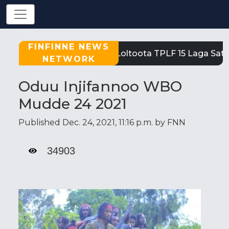
FINFINNE NEWS
Tigray: Reeffi Loltoota TPLF 15 Laga Satiit
NETWORK
Oduu Injifannoo WBO
Mudde 24 2021
Published Dec. 24, 2021, 11:16 p.m. by FNN
34903