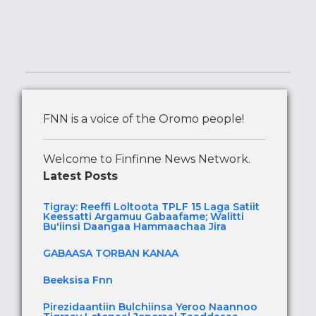
FNN is a voice of the Oromo people!
Welcome to Finfinne News Network.
Latest Posts
Tigray: Reeffi Loltoota TPLF 15 Laga Satiit
Keessatti Argamuu Gabaafame; Walitti
Bu'iinsi Daangaa Hammaachaa Jira
GABAASA TORBAN KANAA
Beeksisa Fnn
Pirezidaantiin Bulchiinsa Yeroo Naannoo