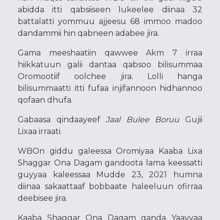
abidda itti qabsiiseen lukeelee diinaa 32
battalatti yommuu ajjeesu 68 immoo madoo
dandammii hin qabneen adabee jira.
Gama meeshaatiin qawwee Akm 7 irraa
hiikkatuun galii dantaa qabsoo bilisummaa
Oromootiif oolchee jira. Lolli hanga
bilisummaatti itti fufaa injifannoon hidhannoo
qofaan dhufa.
Gabaasa qindaayeef
Jaal Bulee Boruu
Gujii
Lixaa irraati.
WBOn giddu galeessa Oromiyaa Kaaba Lixa
Shaggar Ona Dagam gandoota lama keessatti
guyyaa kaleessaa Mudde 23, 2021 humna
diinaa sakaattaaf bobbaate haleeluun ofirraa
deebisee jira.
Kaaba Shaggar Ona Dagam ganda Yaayyaa