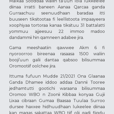
Malkaa Sooddaa waliin ta’uun lola lukkeelee
diinaa irratti baneen Aanaa Qarcaa ganda
Gurraachuu seenuudhaan baradaa itti
buuseen tiksitootaa fi leellistoota impaayeera
xoophiyaa tortoraa kanaa tiksituu 31 battalatti
yommuu ajjeesuu 22 immoo madoo
dandammii hin qamneen adabee jira.
Gama meeshaatiin qawwee Akm 6 fi
nyoroorroo bireenaa rasaasa 1500 waliin
booji’uun galii dantaa qabsoo bilisummaa
Oromootiif oolchee jira.
Ittuma fufuun Mudde 21/2021 Ona Glaanaa
Ganda Dhamee iddoo addaa Dannii Tooree
jedhamtutti gootichi waraana bilisummaa
Oromoo WBO n Zoonii Kibbaa konyaa Gujii
Lixaa cibraan Gumaa Baasaa Tuulaa Surroo
dursee haxxee hidhuudhaan lukeelee diinaa
kan maqas sakattaa WBO tiif olii gadi fiigdu