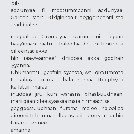
idil-
addunyaa fi mootummoonni addunyaa,
Gareen Paartii Bilxiginnaa fi deggertoonni isaa
araddaalee fi
magaalota Oromoiyaa uummanni nagaan
baay’inaan jiraatutti haleellaa diroonii fi humna
qilleensaa akka
hin raawwanneef dhiibbaa akka godhan
iyyanna.
Dhumarratti, gaaffiin siyaasaa, wal qixxummaa
fi kabajaa mirga dhala namaa Itoophiyaa
kallattiin maraan
muddaa jiru kun waraana dhaabuudhaan,
marii qaamolee siyaasaa mara hirmaachise
gaggeessuudhaan furama malee haleellaa
diroonii fi humna qilleensaatiin gonkumaa hin
furamu jennee
amanna.