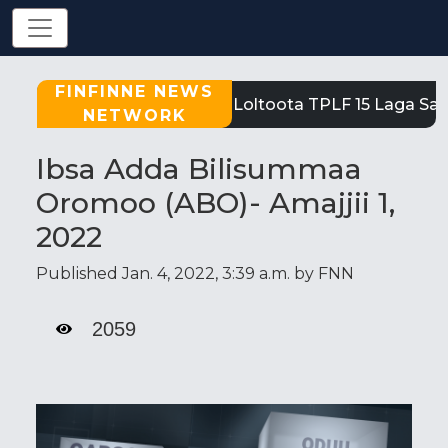
FINFINNE NEWS
Tigray: Reeffi Loltoota TPLF 15 Laga Sati
NETWORK
Ibsa Adda Bilisummaa
Oromoo (ABO)- Amajjii 1,
2022
Published Jan. 4, 2022, 3:39 a.m. by FNN
2059