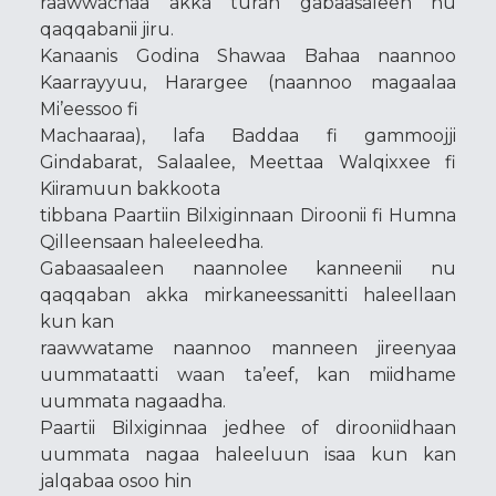
raawwachaa akka turan gabaasaleen nu
qaqqabanii jiru.
Kanaanis Godina Shawaa Bahaa naannoo
Kaarrayyuu, Harargee (naannoo magaalaa
Mi’eessoo fi
Machaaraa), lafa Baddaa fi gammoojji
Gindabarat, Salaalee, Meettaa Walqixxee fi
Kiiramuun bakkoota
tibbana Paartiin Bilxiginnaan Diroonii fi Humna
Qilleensaan haleeleedha.
Gabaasaaleen naannolee kanneenii nu
qaqqaban akka mirkaneessanitti haleellaan
kun kan
raawwatame naannoo manneen jireenyaa
uummataatti waan ta’eef, kan miidhame
uummata nagaadha.
Paartii Bilxiginnaa jedhee of dirooniidhaan
uummata nagaa haleeluun isaa kun kan
jalqabaa osoo hin