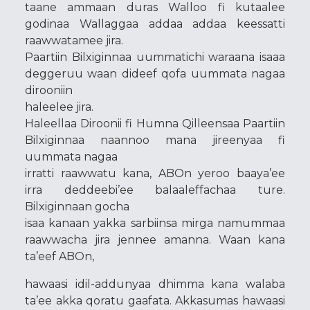
taane ammaan duras Walloo fi kutaalee
godinaa Wallaggaa addaa addaa keessatti
raawwatamee jira.
Paartiin Bilxiginnaa uummatichi waraana isaaa
deggeruu waan dideef qofa uummata nagaa
dirooniin
haleelee jira.
Haleellaa Diroonii fi Humna Qilleensaa Paartiin
Bilxiginnaa naannoo mana jireenyaa fi
uummata nagaa
irratti raawwatu kana, ABOn yeroo baaya’ee
irra deddeebi’ee balaaleffachaa ture.
Bilxiginnaan gocha
isaa kanaan yakka sarbiinsa mirga namummaa
raawwacha jira jennee amanna. Waan kana
ta’eef ABOn,
hawaasi idil-addunyaa dhimma kana walaba
ta’ee akka qoratu gaafata. Akkasumas hawaasi