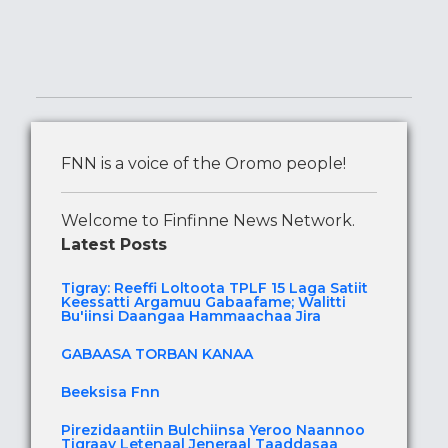
FNN is a voice of the Oromo people!
Welcome to Finfinne News Network.
Latest Posts
Tigray: Reeffi Loltoota TPLF 15 Laga Satiit
Keessatti Argamuu Gabaafame; Walitti
Bu'iinsi Daangaa Hammaachaa Jira
GABAASA TORBAN KANAA
Beeksisa Fnn
Pirezidaantiin Bulchiinsa Yeroo Naannoo
Tigraay Letenaal Jeneraal Taaddasaa