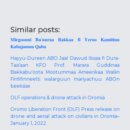
Similar posts:
𝐌𝐢𝐫𝐠𝐨𝐨𝐧𝐧𝐢 𝐁𝐮’𝐮𝐮𝐫𝐚𝐚 𝐁𝐚𝐤𝐤𝐚𝐚 𝐟𝐢 𝐘𝐞𝐫𝐨𝐨 𝐊𝐚𝐦𝐢𝐭𝐭𝐮𝐮
𝐊𝐚𝐛𝐚𝐣𝐚𝐦𝐮𝐮 𝐐𝐚𝐛𝐮.
Hayyu-Dureen ABO Jaal Dawud Ibsaa fi Dura-
Taa'aan KFO Prof. Marara Guddinaa
Bakkabu'oota Mootummaa Ameerikaa Waliin
Finfifinneetti walarguun mariyachuu ABOn
beeksise
OLF operations & drone attack in Oromia
Oromo Liberation Front (OLF) Press release on
drone and aerial attack on civilians in Oromia–
January 1, 2022