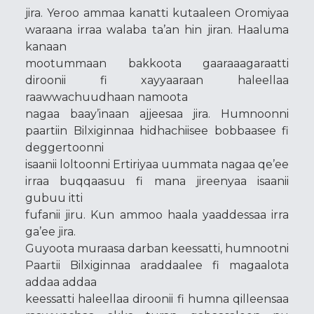
jira. Yeroo ammaa kanatti kutaaleen Oromiyaa
waraana irraa walaba ta’an hin jiran. Haaluma
kanaan
mootummaan bakkoota gaaraaagaraatti
diroonii fi xayyaaraan haleellaa
raawwachuudhaan namoota
nagaa baay’inaan ajjeesaa jira. Humnoonni
paartiin Bilxiginnaa hidhachiisee bobbaasee fi
deggertoonni
isaanii loltoonni Ertiriyaa uummata nagaa qe’ee
irraa buqqaasuu fi mana jireenyaa isaanii
gubuu itti
fufanii jiru. Kun ammoo haala yaaddessaa irra
ga’ee jira.
Guyoota muraasa darban keessatti, humnootni
Paartii Bilxiginnaa araddaalee fi magaalota
addaa addaa
keessatti haleellaa diroonii fi humna qilleensaa