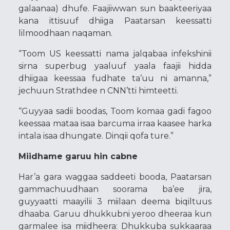
galaanaa) dhufe. Faajiiwwan sun baakteeriyaa
kana ittisuuf dhiiga Paatarsan keessatti
lilmoodhaan naqaman.
“Toom US keessatti nama jalqabaa infekshinii
sirna superbug yaaluuf yaala faajii hidda
dhiigaa keessaa fudhate ta’uu ni amanna,”
jechuun Strathdee n CNN’tti himteetti.
“Guyyaa sadii boodas, Toom komaa gadi fagoo
keessaa mataa isaa barcuma irraa kaasee harka
intala isaa dhungate. Dinqii qofa ture.”
Miidhame garuu hin cabne
Har’a gara waggaa saddeeti booda, Paatarsan
gammachuudhaan soorama ba’ee jira,
guyyaatti maayilii 3 miilaan deema biqiltuus
dhaaba. Garuu dhukkubni yeroo dheeraa kun
garmalee isa miidheera: Dhukkuba sukkaaraa