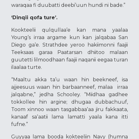
waraqaa fi duubatti deebi’uun hundi ni bade.”
‘Dinqii qofa ture’.
Kookteelii qulqullaa’e kan mana yaalaa
Young’s irraa argame kun kan jalqabaa San
Diego ga’e. Strathdee yeroo hakiimonni faajii
Teeksaas garaa Paatarsan dhiitoo malaan
guutetti lilmoodhaan faajii naqanii eegaa turan
ilaalaa turte.
“Maaltu akka ta’u waan hin beekneef, isa
ajjeesuus waan hin barbaanneef, malaa irraa
jalqabne,” jedha Schooley. “Miidhaa gadhee
tokkollee hin argine; dhugaa dubbachuuf,
Toom xinnoo waan tasgabbaaʼaa jiru fakkaata,
kanaaf saʼaatii lama lamatti yaala kana itti
fufne.”
Guyyaa lama booda kokteeliin Navy (humna