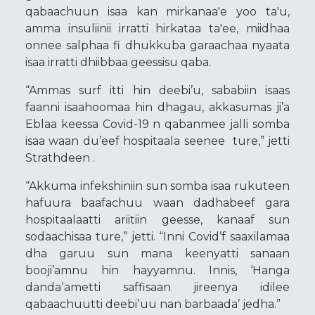
qabaachuun isaa kan mirkanaa'e yoo ta'u,
amma insuliinii irratti hirkataa ta'ee, miidhaa
onnee salphaa fi dhukkuba garaachaa nyaata
isaa irratti dhiibbaa geessisu qaba.
“Ammas surf itti hin deebi’u, sababiin isaas
faanni isaahoomaa hin dhagau, akkasumas ji’a
Eblaa keessa Covid-19 n qabanmee jalli somba
isaa waan du’eef hospitaala seenee ture,” jetti
Strathdeen .
“Akkuma infekshiniin sun somba isaa rukuteen
hafuura baafachuu waan dadhabeef gara
hospitaalaatti ariitiin geesse, kanaaf sun
sodaachisaa ture,” jetti. “Inni Covid’f saaxilamaa
dha garuu sun mana keenyatti sanaan
booji’amnu hin hayyamnu. Innis, ‘Hanga
dandaʼametti saffisaan jireenya idilee
qabaachuutti deebiʼuu nan barbaada’ jedha.”