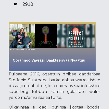
2910
Fulbaana 2016, ogeettiin dhibee daddarbaa
Steffanie Strathdee harka abbaa warraa ishee
du’aa jiru qabattee, lola dadhabsiisaa infekshinii
superbug lubbuu namaa galaafatu waliin
yeroo mo’amu ilaalaa turte.
Olka'iinsaa fi gadi bu'iinsa ji'ootaa booda,