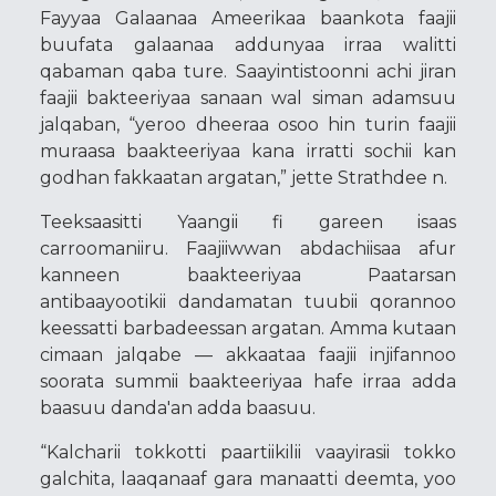
Fayyaa Galaanaa Ameerikaa baankota faajii
buufata galaanaa addunyaa irraa walitti
qabaman qaba ture. Saayintistoonni achi jiran
faajii bakteeriyaa sanaan wal siman adamsuu
jalqaban, “yeroo dheeraa osoo hin turin faajii
muraasa baakteeriyaa kana irratti sochii kan
godhan fakkaatan argatan,” jette Strathdee n.
Teeksaasitti Yaangii fi gareen isaas
carroomaniiru. Faajiiwwan abdachiisaa afur
kanneen baakteeriyaa Paatarsan
antibaayootikii dandamatan tuubii qorannoo
keessatti barbadeessan argatan. Amma kutaan
cimaan jalqabe — akkaataa faajii injifannoo
soorata summii baakteeriyaa hafe irraa adda
baasuu danda'an adda baasuu.
“Kalcharii tokkotti paartiikilii vaayirasii tokko
galchita, laaqanaaf gara manaatti deemta, yoo