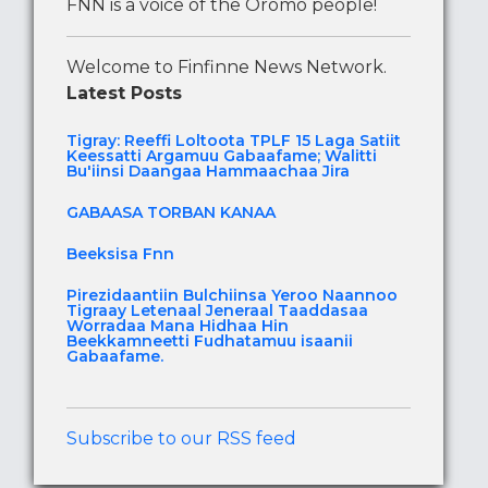
FNN is a voice of the Oromo people!
Welcome to Finfinne News Network.
Latest Posts
Tigray: Reeffi Loltoota TPLF 15 Laga Satiit
Keessatti Argamuu Gabaafame; Walitti
Bu'iinsi Daangaa Hammaachaa Jira
GABAASA TORBAN KANAA
Beeksisa Fnn
Pirezidaantiin Bulchiinsa Yeroo Naannoo
Tigraay Letenaal Jeneraal Taaddasaa
Worradaa Mana Hidhaa Hin
Beekkamneetti Fudhatamuu isaanii
Gabaafame.
Subscribe to our RSS feed