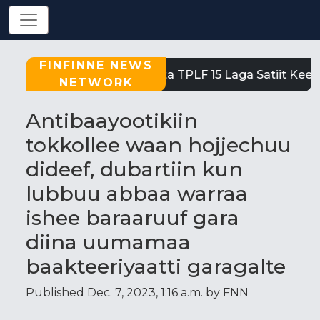
FINFINNE NEWS
Tigray: Reeffi Loltoota TPLF 15 Laga Satiit Keessatt
NETWORK
Antibaayootikiin
tokkollee waan hojjechuu
dideef, dubartiin kun
lubbuu abbaa warraa
ishee baraaruuf gara
diina uumamaa
baakteeriyaatti garagalte
Published Dec. 7, 2023, 1:16 a.m. by FNN