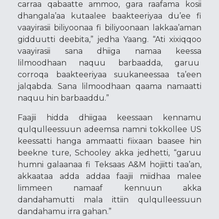
carraa qabaatte ammoo, gara raafama kosii
dhangala’aa kutaalee baakteeriyaa du’ee fi
vaayirasii biliyoonaa fi biliyoonaan lakkaa’aman
gidduutti deebita,” jedha Yaang. “Ati xixiqqoo
vaayirasii sana dhiiga namaa keessa
lilmoodhaan naquu barbaadda, garuu
corroqa baakteeriyaa suukaneessaa ta’een
jalqabda. Sana lilmoodhaan qaama namaatti
naquu hin barbaaddu.”
Faajii hidda dhiigaa keessaan kennamu
qulqulleessuun adeemsa namni tokkollee US
keessatti hanga ammaatti fiixaan baasee hin
beekne ture, Schooley akka jedhetti, “garuu
humni galaanaa fi Teksaas A&M hojiitti taa’an,
akkaataa adda addaa faajii miidhaa malee
limmeen namaaf kennuun akka
dandahamutti mala ittiin qulqulleessuun
dandahamu irra gahan.”