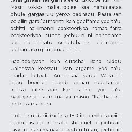
tasaa garaan isaa garmalee dhukkube. Kilinikiin
Masrii tokko mallattoolee isaa hammaataa
dhufe gargaaruu yeroo dadhabu, Paatarsan
balaliin gara Jarmanitti kan geeffame yoo ta'u,
achitti hakiimonni baakteeriyaa hamaa farra
baakteeriyaa hunda jechuun ni danda'ama
kan dandamatu Acinetobacter baumannii
jedhamuun guutamee argan.
Baakteeriyaan kun cirracha Baha Giddu
Galeessaa keessatti kan argame yoo ta’u,
madaa loltoota Ameerikaa yeroo Waraana
Iraaq boombii daandii cinaan rukutaman
keessa qileensaan kan seene yoo ta’u,
paatojeeniin kun maqaa masoo “Iraqibacter”
jedhus argateera.
“Loltoonni durii dho’iinsa IED irraa miila isaanii fi
qaama isaanii keessatti shrapnel argachuun
fayyuuf gara manaatti deebi’u turan,” jechuun