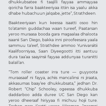
dhukkubsatee fi taajilli fayyaa ammayyaa
qoricha farra baakteeriyaa ittiin isa yaalu akka
dhabe hubachuun jalqabe, jette”, Strathdeen.
Baakteeriyaan kun keessa isaatti osoo hin
to’atamin guddachaa waan tureef, Paatarsan
yeroo muraasa booda gara magaalaa dhaloota
isaanii San Diego, bakka inni piroofeesara yaala
sammuu ta’eef, Strathdee ammoo Yunivarsiitii
Kaalifoorniyaa, Saan Diyeegootti itti aantuu
dura taa’aa saayinsii fayyaa addunyaa turanitti
balali’an.
“Tom roller coaster irra ture — guyyoota
muraasaaf ni fayya, achiis manca’iinsi ni jiraata,
akkasumas baay’ee dhukkubsata,” jedhan Dr.
Robert “Chip” Schooley, ogeessa dhukkuba
daddarboo adda duree UC San Diego kan
yeroo dheeraaf hiriyyaa fi michuu hojii ture.