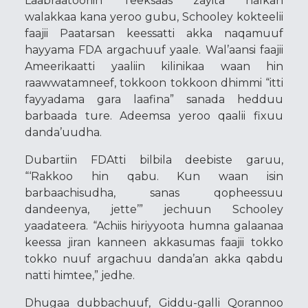
Laabraatooriin Teeksaas zayita halkan
walakkaa kana yeroo gubu, Schooley kokteelii
faajii Paatarsan keessatti akka naqamuuf
hayyama FDA argachuuf yaale. Wal’aansi faajii
Ameerikaatti yaaliin kilinikaa waan hin
raawwatamneef, tokkoon tokkoon dhimmi “itti
fayyadama gara laafina” sanada hedduu
barbaada ture. Adeemsa yeroo qaalii fixuu
danda’uudha.
Dubartiin FDAtti bilbila deebiste garuu,
“‘Rakkoo hin qabu. Kun waan isin
barbaachisudha, sanas qopheessuu
dandeenya, jette’” jechuun Schooley
yaadateera. “Achiis hiriyyoota humna galaanaa
keessa jiran kanneen akkasumas faajii tokko
tokko nuuf argachuu danda’an akka qabdu
natti himtee,” jedhe.
Dhugaa dubbachuuf, Giddu-galli Qorannoo