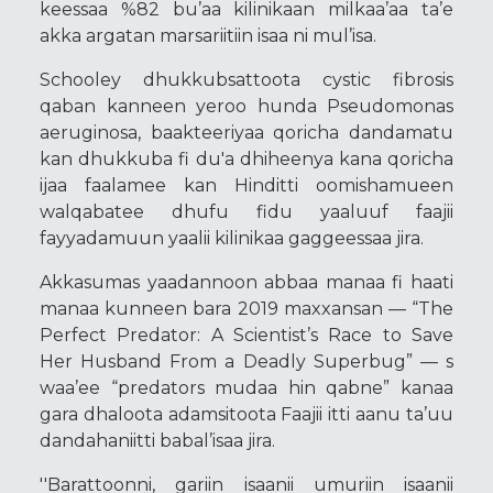
keessaa %82 bu’aa kilinikaan milkaa’aa ta’e
akka argatan marsariitiin isaa ni mul’isa.
Schooley dhukkubsattoota cystic fibrosis
qaban kanneen yeroo hunda Pseudomonas
aeruginosa, baakteeriyaa qoricha dandamatu
kan dhukkuba fi du'a dhiheenya kana qoricha
ijaa faalamee kan Hinditti oomishamueen
walqabatee dhufu fidu yaaluuf faajii
fayyadamuun yaalii kilinikaa gaggeessaa jira.
Akkasumas yaadannoon abbaa manaa fi haati
manaa kunneen bara 2019 maxxansan — “The
Perfect Predator: A Scientist’s Race to Save
Her Husband From a Deadly Superbug” — s
waa’ee “predators mudaa hin qabne” kanaa
gara dhaloota adamsitoota Faajii itti aanu ta’uu
dandahaniitti babal’isaa jira.
''Barattoonni, gariin isaanii umuriin isaanii