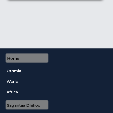
Home
Oromia
World
Africa
Sagantaa Dhihoo