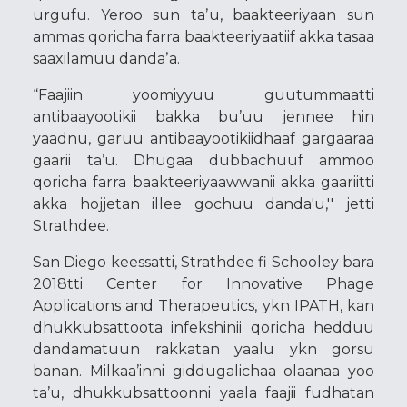
urgufu. Yeroo sun taʼu, baakteeriyaan sun
ammas qoricha farra baakteeriyaatiif akka tasaa
saaxilamuu dandaʼa.
“Faajiin yoomiyyuu guutummaatti
antibaayootikii bakka bu’uu jennee hin
yaadnu, garuu antibaayootikiidhaaf gargaaraa
gaarii ta’u. Dhugaa dubbachuuf ammoo
qoricha farra baakteeriyaawwanii akka gaariitti
akka hojjetan illee gochuu danda'u,'' jetti
Strathdee.
San Diego keessatti, Strathdee fi Schooley bara
2018tti Center for Innovative Phage
Applications and Therapeutics, ykn IPATH, kan
dhukkubsattoota infekshinii qoricha hedduu
dandamatuun rakkatan yaalu ykn gorsu
banan. Milkaa’inni giddugalichaa olaanaa yoo
ta’u, dhukkubsattoonni yaala faajii fudhatan