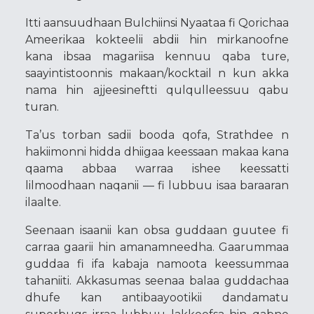
Itti aansuudhaan Bulchiinsi Nyaataa fi Qorichaa
Ameerikaa kokteelii abdii hin mirkanoofne
kana ibsaa magariisa kennuu qaba ture,
saayintistoonnis makaan/kocktail n kun akka
nama hin ajjeesineftti qulqulleessuu qabu
turan.
Ta’us torban sadii booda qofa, Strathdee n
hakiimonni hidda dhiigaa keessaan makaa kana
qaama abbaa warraa ishee keessatti
lilmoodhaan naqanii — fi lubbuu isaa baraaran
ilaalte.
Seenaan isaanii kan obsa guddaan guutee fi
carraa gaarii hin amanamneedha. Gaarummaa
guddaa fi ifa kabaja namoota keessummaa
tahaniiti. Akkasumas seenaa balaa guddachaa
dhufe kan antibaayootikii dandamatu