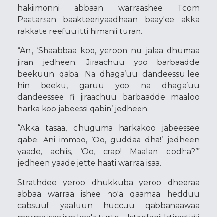
hakiimonni abbaan warraashee Toom
Paatarsan baakteeriyaadhaan baay'ee akka
rakkate reefuu itti himanii turan.
“Ani, ‘Shaabbaa koo, yeroon nu jalaa dhumaa
jiran jedheen. Jiraachuu yoo barbaadde
beekuun qaba. Na dhaga’uu dandeessullee
hin beeku, garuu yoo na dhaga’uu
dandeessee fi jiraachuu barbaadde maaloo
harka koo jabeessi qabin’ jedheen.
“Akka tasaa, dhuguma harkakoo jabeessee
qabe. Ani immoo, ‘Oo, guddaa dha!’ jedheen
yaade, achiis, ‘Oo, crap! Maalan godha?’”
jedheen yaade jette haati warraa isaa.
Strathdee yeroo dhukkuba yeroo dheeraa
abbaa warraa ishee ho'a qaamaa hedduu
cabsuuf yaaluun huccuu qabbanaawaa