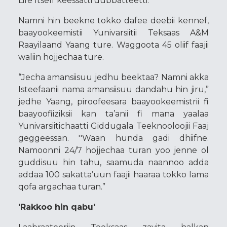
Life Itself keessatti dubbatteetti.
Namni hin beekne tokko dafee deebii kennef,
baayookeemistii Yunivarsiitii Teksaas A&M
Raayilaand Yaang ture. Waggoota 45 oliif faajii
waliin hojjechaa ture.
“Jecha amansiisuu jedhu beektaa? Namni akka
Isteefaanii nama amansiisuu dandahu hin jiru,”
jedhe Yaang, piroofeesara baayookeemistrii fi
baayoofiiziksii kan ta’anii fi mana yaalaa
Yunivarsiitichaatti Giddugala Teeknooloojii Faaj
geggeessan. ''Waan hunda gadi dhiifne.
Namoonni 24/7 hojjechaa turan yoo jenne ol
guddisuu hin tahu, saamuda naannoo adda
addaa 100 sakatta’uun faajii haaraa tokko lama
qofa argachaa turan.”
'Rakkoo hin qabu'