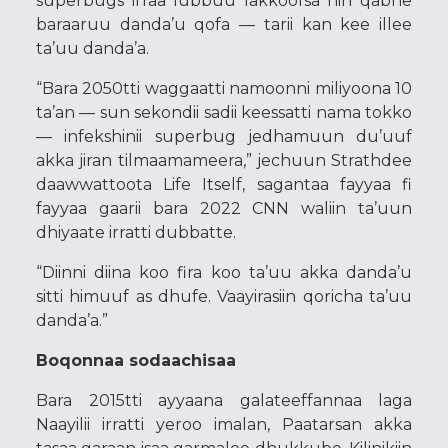
superbugs irraa lubbuu lakkoofsa hin qabne
baraaruu danda’u qofa — tarii kan kee illee
ta’uu danda’a.
“Bara 2050tti waggaatti namoonni miliyoona 10
ta’an — sun sekondii sadii keessatti nama tokko
— infekshinii superbug jedhamuun du’uuf
akka jiran tilmaamameera,” jechuun Strathdee
daawwattoota Life Itself, sagantaa fayyaa fi
fayyaa gaarii bara 2022 CNN waliin ta’uun
dhiyaate irratti dubbatte.
“Diinni diina koo fira koo ta’uu akka danda’u
sitti himuuf as dhufe. Vaayirasiin qoricha ta’uu
danda’a.”
Boqonnaa sodaachisaa
Bara 2015tti ayyaana galateeffannaa laga
Naayilii irratti yeroo imalan, Paatarsan akka