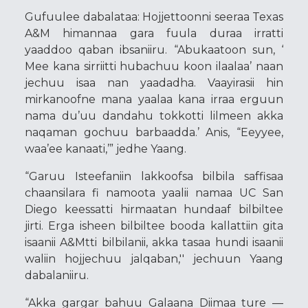
Gufuulee dabalataa: Hojjettoonni seeraa Texas
A&M himannaa gara fuula duraa irratti
yaaddoo qaban ibsaniiru. “Abukaatoon sun, ‘
Mee kana sirriitti hubachuu koon ilaalaa’ naan
jechuu isaa nan yaadadha. Vaayirasii hin
mirkanoofne mana yaalaa kana irraa erguun
nama du’uu dandahu tokkotti lilmeen akka
naqaman gochuu barbaadda.’ Anis, “Eeyyee,
waa’ee kanaati,’” jedhe Yaang.
“Garuu Isteefaniin lakkoofsa bilbila saffisaa
chaansilara fi namoota yaalii namaa UC San
Diego keessatti hirmaatan hundaaf bilbiltee
jirti. Erga isheen bilbiltee booda kallattiin gita
isaanii A&Mtti bilbilanii, akka tasaa hundi isaanii
waliin hojjechuu jalqaban,'' jechuun Yaang
dabalaniiru.
“Akka gargar bahuu Galaana Diimaa ture —