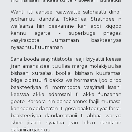
morma isaa irra kaa'a turte. - Isteefanii Istiraatidii
Wanti itti aansee raawwatte salphaatti dinqii
jedhamuu dandaʼa. Tokkoffaa, Strathdee n
wal'aansa hin beekamne kan abdii xiqqoo
kennu agarte - superbugs phages,
vaayirasoota uumamaan baakteeriyaa
nyaachuuf uumaman.
Sana booda saayintistoota faajii biyyattii keessa
jiran amansiistee, tuullaa marga molakiyuulaa
bishaan xuraa'aa, boolla, bishaan kuufamaa,
bilge bidiruu fi bakka walhormaata ijoo biroo
baakteeriyaa fi mormitoota vaayirasii isaanii
keessaa akka adamsanii fi akka funaanan
goote. Karoora hin danda'amne: faajii muraasa,
kanneen adda ta'anii fi gosa baakteeriyaa farra-
baakteeriyaa dandamatanii fi abbaa warraa
ishee jiraatti nyaataa jiran loluu danda'an
dafanii argachuu.