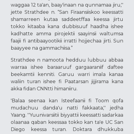
waggaa 12 ta'an, baay'inaan na qunnamaa jiru,''
jette Strathdee n. “San Firaansiiskoo keessatti
shamarreen kutaa saddeetffaa keessa jirtu
tokko kitaaba kana dubbisuuf haadha ishee
kadhatte amma pirojektii saayinsii waltumsa
faajii fi antibaayootikii irratti hojjechaa jirti. Sun
baayyee na gammachiisa.”
Strathdee n namoota hedduu lubbuu abbaa
warraa ishee baraaruuf gargaaraniif daftee
beekamtii kenniti. Garuu warri imala kanaa
waliin turan ishee fi Paatarsan jijjirama kana
akka fidan CNNtti himaniiru.
'Balaa seenaa kan Isteefaanii fi Toom qofa
mudachuu danda'u natti fakkaata,'' jedha
Yaang. ''Yuunivarsiitii biyyattii keessatti sadarkaa
olaanaa qaban keessaa tokko kan ta'e UC San
Diego keessa turan. Doktara dhukkuba