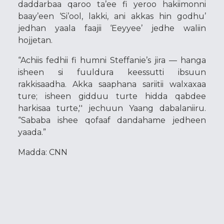
daddarbaa qaroo ta’ee fi yeroo hakiimonni
baay’een ‘Si’ool, lakki, ani akkas hin godhu’
jedhan yaala faajii ‘Eeyyee’ jedhe waliin
hojjetan.
“Achiis fedhii fi humni Steffanie’s jira — hanga
isheen si fuuldura keessutti ibsuun
rakkisaadha. Akka saaphana sariitii walxaxaa
ture; isheen gidduu turte hidda qabdee
harkisaa turte,'' jechuun Yaang dabalaniiru.
“Sababa ishee qofaaf dandahame jedheen
yaada.”
Madda: CNN