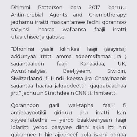
Dhimmi Patterson bara 2017 barruu
Antimicrobial Agents and Chemotherapy
jedhamu irratti maxxanfamee fedhii qorannoo
saayinsii haaraa wal’aansa faajii irratti
utaalchisee jalqabsiise.
“Dhohinsi yaalii kilinikaa faajii (saayinsii)
addunyaa irratti amma adeemsifamaa jira ;
sagantaaleen faajii Kanaadaa, UK,
Awustiraaliyaa, Beeljiyeem, Siwiidin,
Siwiizarlaand, fi Hindii keessa jira. Chaayinaanis
sagantaa haaraa jalqabdeetti qaqqabaachaa
jirti,'' jechuun Strathdee n CNN'tti himteetti.
Qorannoon garii wal-tapha faajii fi
antibaayootikii gidduu jiru irratti kan
xiyyeeffatedha — yeroo baakteeriyaan faajii
lolanitti yeroo baayyee diinni akka itti hin
qabannee fi hin ajjeeneef qola isaanii ofirraa