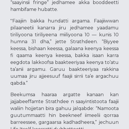
“saayinsii fringe” jedhamee akka booddeetti
hambifame hubatte.
''Faajiin bakka hundatti argama. Faajiiwwan
pilaaneetii kanarra jiru jedhamee yaadamu
tiriliyoona tiriliyeena miiliyoona 10 — kunis 10
humna 31 dha,” jette Strathdeen. “Biyyee
keessa, bishaan keessa, galaana keenya keessa
fi qaama keenya keessa, bakka isaan karra
eegdota lakkoofsa baakteeriyaa keenya to’atu
ta’anii argamu. Garuu baakteeriyaa rakkina
uumaa jiru ajjeesuuf faajii sirrii ta’e argachuu
qabda.”
Beekumsa haaraa argatte kanaan kan
jajjabeeffamte Strathdee n saayintistoota faajii
waliin hojjetan bira gahuu jalqabde: “Namoota
guutummaatti hin beekneef iimeelii qorraa
barreessee, gargaarsa kadhadheera,” jechuun