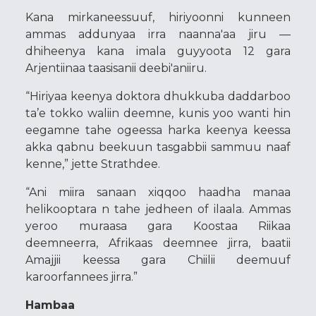
Kana mirkaneessuuf, hiriyoonni kunneen
ammas addunyaa irra naanna'aa jiru —
dhiheenya kana imala guyyoota 12 gara
Arjentiinaa taasisanii deebi'aniiru.
“Hiriyaa keenya doktora dhukkuba daddarboo
ta’e tokko waliin deemne, kunis yoo wanti hin
eegamne tahe ogeessa harka keenya keessa
akka qabnu beekuun tasgabbii sammuu naaf
kenne,” jette Strathdee.
“Ani miira sanaan xiqqoo haadha manaa
helikooptara n tahe jedheen of ilaala. Ammas
yeroo muraasa gara Koostaa Riikaa
deemneerra, Afrikaas deemnee jirra, baatii
Amajjii keessa gara Chiilii deemuuf
karoorfannees jirra.”
Hambaa