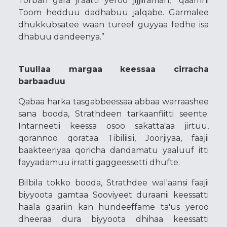
Torban gara jiʼaatti yeroo jijjiiraman, “qaamni
Toom hedduu dadhabuu jalqabe. Garmalee
dhukkubsatee waan tureef guyyaa fedhe isa
dhabuu dandeenya.”
Tuullaa margaa keessaa cirracha
barbaaduu
Qabaa harka tasgabbeessaa abbaa warraashee
sana booda, Strathdeen tarkaanfiitti seente.
Intarneetii keessa osoo sakatta'aa jirtuu,
qorannoo qorataa Tibiliisii, Joorjiyaa, faajii
baakteeriyaa qoricha dandamatu yaaluuf itti
fayyadamuu irratti gaggeessetti dhufte.
Bilbila tokko booda, Strathdee wal'aansi faajii
biyyoota gamtaa Sooviyeet duraanii keessatti
haala gaariin kan hundeeffame ta'us yeroo
dheeraa dura biyyoota dhihaa keessatti