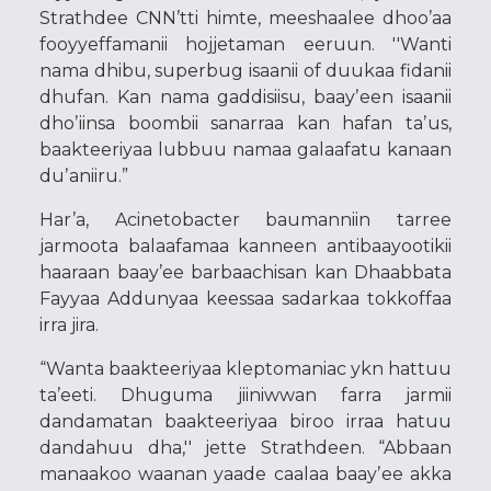
Strathdee CNN’tti himte, meeshaalee dhoo’aa
fooyyeffamanii hojjetaman eeruun. ''Wanti
nama dhibu, superbug isaanii of duukaa fidanii
dhufan. Kan nama gaddisiisu, baayʼeen isaanii
dhoʼiinsa boombii sanarraa kan hafan taʼus,
baakteeriyaa lubbuu namaa galaafatu kanaan
duʼaniiru.”
Har’a, Acinetobacter baumanniin tarree
jarmoota balaafamaa kanneen antibaayootikii
haaraan baay’ee barbaachisan kan Dhaabbata
Fayyaa Addunyaa keessaa sadarkaa tokkoffaa
irra jira.
“Wanta baakteeriyaa kleptomaniac ykn hattuu
ta’eeti. Dhuguma jiiniwwan farra jarmii
dandamatan baakteeriyaa biroo irraa hatuu
dandahuu dha,'' jette Strathdeen. “Abbaan
manaakoo waanan yaade caalaa baayʼee akka