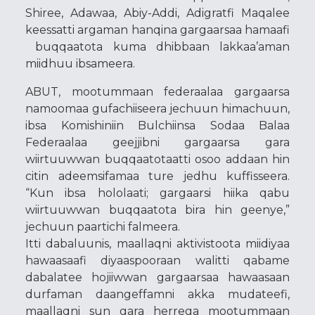
Shiree, Adawaa, Abiy-Addi, Adigratfi Maqalee
keessatti argaman hanqina gargaarsaa hamaafi
buqqaatota kuma dhibbaan lakkaa’aman
miidhuu ibsameera.
ABUT, mootummaan federaalaa gargaarsa
namoomaa gufachiiseera jechuun himachuun,
ibsa Komishiniin Bulchiinsa Sodaa Balaa
Federaalaa geejjibni gargaarsa gara
wiirtuuwwan buqqaatotaatti osoo addaan hin
citin adeemsifamaa ture jedhu kuffisseera.
“Kun ibsa hololaati; gargaarsi hiika qabu
wiirtuuwwan buqqaatota bira hin geenye,”
jechuun paartichi falmeera.
Itti dabaluunis, maallaqni aktivistoota miidiyaa
hawaasaafi diyaaspooraan walitti qabame
dabalatee hojiiwwan gargaarsaa hawaasaan
durfaman daangeffamni akka mudateefi,
maallaqni sun gara herrega mootummaan