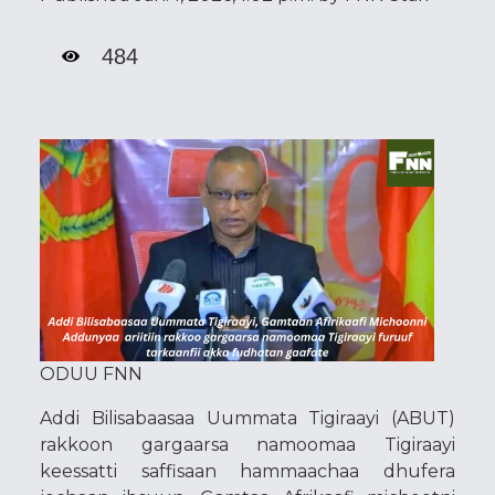
484
ODUU FNN
Addi Bilisabaasaa Uummata Tigiraayi (ABUT)
rakkoon gargaarsa namoomaa Tigiraayi
keessatti saffisaan hammaachaa dhufera