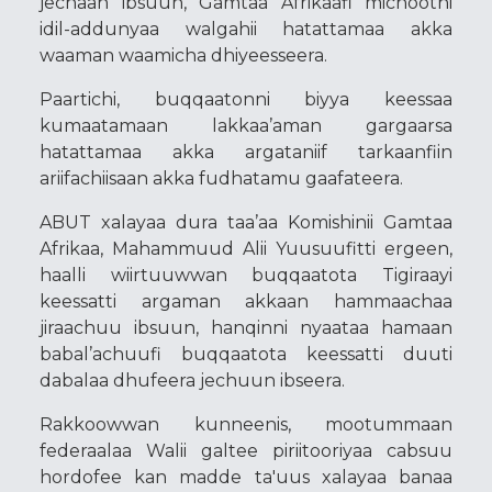
jechaan ibsuun, Gamtaa Afrikaafi michootni
idil-addunyaa walgahii hatattamaa akka
waaman waamicha dhiyeesseera.
Paartichi, buqqaatonni biyya keessaa
kumaatamaan lakkaa’aman gargaarsa
hatattamaa akka argataniif tarkaanfiin
ariifachiisaan akka fudhatamu gaafateera.
ABUT xalayaa dura taa’aa Komishinii Gamtaa
Afrikaa, Mahammuud Alii Yuusuufitti ergeen,
haalli wiirtuuwwan buqqaatota Tigiraayi
keessatti argaman akkaan hammaachaa
jiraachuu ibsuun, hanqinni nyaataa hamaan
babal’achuufi buqqaatota keessatti duuti
dabalaa dhufeera jechuun ibseera.
Rakkoowwan kunneenis, mootummaan
federaalaa Walii galtee piriitooriyaa cabsuu
hordofee kan madde ta'uus xalayaa banaa