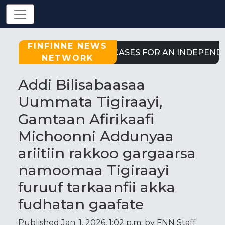
FINFINNE NEWS
STRONG CASES FOR AN INDEPENDEN
NETWORK
Addi Bilisabaasaa
Uummata Tigiraayi,
Gamtaan Afirikaafi
Michoonni Addunyaa
ariitiin rakkoo gargaarsa
namoomaa Tigiraayi
furuuf tarkaanfii akka
fudhatan gaafate
Published Jan. 1, 2026, 1:02 p.m. by FNN Staff