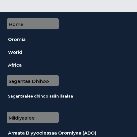
Home
Oromia
World
Africa
Sagantaa Dhihoo
Sagantaalee dhihoo asiin ilaalaa
Miidiyaalee
Arraata Biyyoolessaa Oromiyaa (ABO)