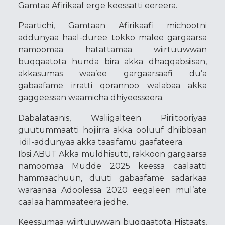
Gamtaa Afirikaaf erge keessatti eereera.
Paartichi, Gamtaan Afirikaafi michootni
addunyaa haal-duree tokko malee gargaarsa
namoomaa hatattamaa wiirtuuwwan
buqqaatota hunda bira akka dhaqqabsiisan,
akkasumas waa’ee gargaarsaafi du’a
gabaafame irratti qorannoo walabaa akka
gaggeessan waamicha dhiyeesseera.
Dabalataanis, Waliigalteen Piriitooriyaa
guutummaatti hojiirra akka ooluuf dhiibbaan
idil-addunyaa akka taasifamu gaafateera.
Ibsi ABUT Akka muldhisutti, rakkoon gargaarsa
namoomaa Mudde 2025 keessa caalaatti
hammaachuun, duuti gabaafame sadarkaa
waraanaa Adoolessa 2020 eegaleen mul’ate
caalaa hammaateera jedhe.
Keessumaa wiirtuuwwan buqqaatota Histaats,