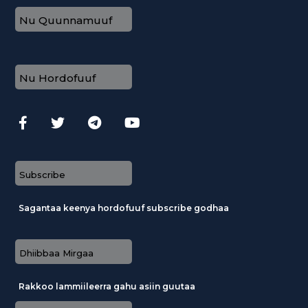
Nu Quunnamuuf
Nu Hordofuuf
Subscribe
Sagantaa keenya hordofuuf subscribe godhaa
Dhiibbaa Mirgaa
Rakkoo lammiileerra gahu asiin guutaa