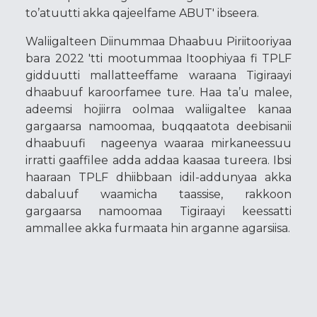
to’atuutti akka qajeelfame ABUT' ibseera.
Waliigalteen Diinummaa Dhaabuu Piriitooriyaa
bara 2022 'tti mootummaa Itoophiyaa fi TPLF
gidduutti mallatteeffame waraana Tigiraayi
dhaabuuf karoorfamee ture. Haa ta’u malee,
adeemsi hojiirra oolmaa waliigaltee kanaa
gargaarsa namoomaa, buqqaatota deebisanii
dhaabuufi nageenya waaraa mirkaneessuu
irratti gaaffilee adda addaa kaasaa tureera. Ibsi
haaraan TPLF dhiibbaan idil-addunyaa akka
dabaluuf waamicha taassise, rakkoon
gargaarsa namoomaa Tigiraayi keessatti
ammallee akka furmaata hin arganne agarsiisa.