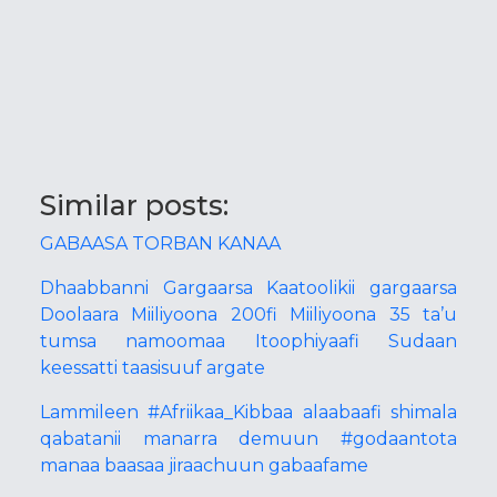
Similar posts:
GABAASA TORBAN KANAA
Dhaabbanni Gargaarsa Kaatoolikii gargaarsa
Doolaara Miiliyoona 200fi Miiliyoona 35 ta’u
tumsa namoomaa Itoophiyaafi Sudaan
keessatti taasisuuf argate
Lammileen #Afriikaa_Kibbaa alaabaafi shimala
qabatanii manarra demuun #godaantota
manaa baasaa jiraachuun gabaafame