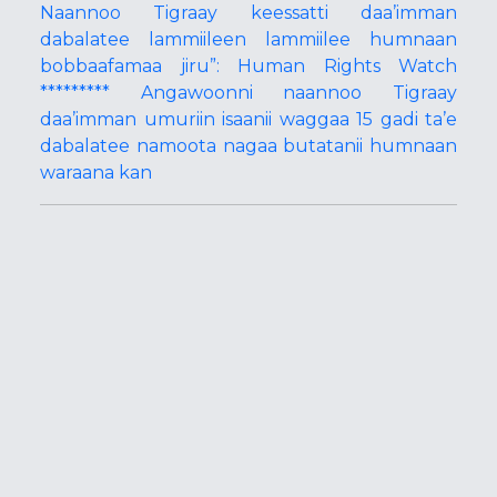
Naannoo Tigraay keessatti daa’imman
dabalatee lammiileen lammiilee humnaan
bobbaafamaa jiru”: Human Rights Watch
********* Angawoonni naannoo Tigraay
daa’imman umuriin isaanii waggaa 15 gadi ta’e
dabalatee namoota nagaa butatanii humnaan
waraana kan